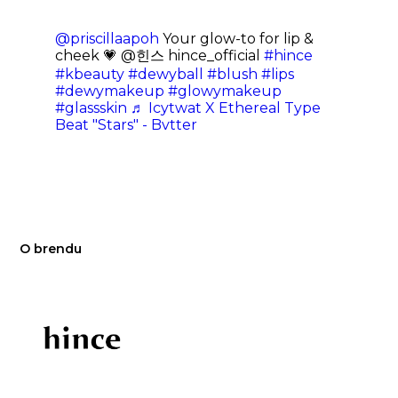
@priscillaapoh
Your glow-to for lip &
cheek 💗 @힌스 hince_official
#hince
#kbeauty
#dewyball
#blush
#lips
#dewymakeup
#glowymakeup
#glassskin
♬ Icytwat X Ethereal Type
Beat "Stars" - Bvtter
O brendu