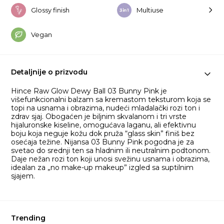
Glossy finish
Multiuse
Vegan
Detaljnije o prizvodu
Hince Raw Glow Dewy Ball 03 Bunny Pink je
višefunkcionalni balzam sa kremastom teksturom koja se
topi na usnama i obrazima, nudeći mladalački rozi ton i
zdrav sjaj. Obogaćen je biljnim skvalanom i tri vrste
hijaluronske kiseline, omogućava laganu, ali efektivnu
boju koja neguje kožu dok pruža “glass skin” finiš bez
osećaja težine. Nijansa 03 Bunny Pink pogodna je za
svetao do srednji ten sa hladnim ili neutralnim podtonom.
Daje nežan rozi ton koji unosi svežinu usnama i obrazima,
idealan za „no make-up makeup” izgled sa suptilnim
sjajem.
Trending