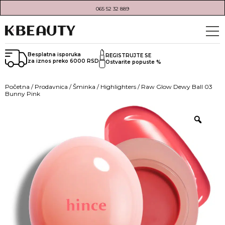
065 52 32 889
Besplatna isporuka
REGISTRUJTE SE
za iznos preko 6000 RSD
Ostvarite popuste %
Početna
/
Prodavnica
/
Šminka
/
Highlighters
/ Raw Glow Dewy Ball 03
Bunny Pink