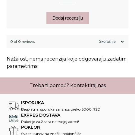
Dodaj recenziju
0 of 0 reviews
Nažalost, nema recenzija koje odgovaraju zadatim
parametrima.
Treba ti pomoć?
Kontaktiraj nas
ISPORUKA
Besplatna isporuka za iznos preko 6000 RSD
EXPRES DOSTAVA
Paket je za 2 sata na tvojoj adresi!
POKLON
Svaka kupovina znači i poklončiće