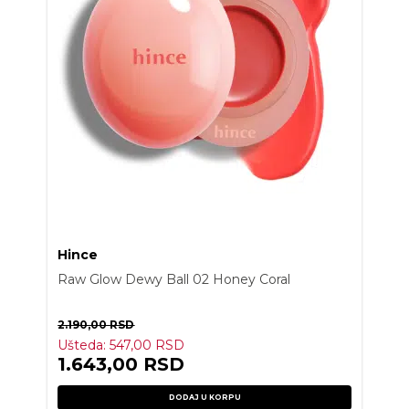
Hince
Raw Glow Dewy Ball 02 Honey Coral
2.190,00
RSD
Ušteda:
547,00
RSD
1.643,00
RSD
DODAJ U KORPU