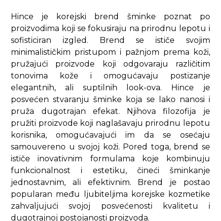
Hince je korejski brend šminke poznat po
proizvodima koji se fokusiraju na prirodnu lepotu i
sofisticiran izgled. Brend se ističe svojim
minimalističkim pristupom i pažnjom prema koži,
pružajući proizvode koji odgovaraju različitim
tonovima kože i omogućavaju postizanje
elegantnih, ali suptilnih look-ova. Hince je
posvećen stvaranju šminke koja se lako nanosi i
pruža dugotrajan efekat. Njihova filozofija je
pružiti proizvode koji naglašavaju prirodnu lepotu
korisnika, omogućavajući im da se osećaju
samouvereno u svojoj koži. Pored toga, brend se
ističe inovativnim formulama koje kombinuju
funkcionalnost i estetiku, čineći šminkanje
jednostavnim, ali efektivnim. Brend je postao
popularan među ljubiteljima korejske kozmetike
zahvaljujući svojoj posvećenosti kvalitetu i
dugotrajnoj postojanosti proizvoda.