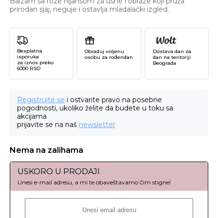
Balzam sa roze nijansom za usne i obraze koji pruža
prirodan sjaj, neguje i ostavlja mladalački izgled.
Besplatna
Obraduj voljenu
Dostava dan za
isporuka
osobu za rođendan
dan na teritoriji
za iznos preko
Beograda
6000 RSD
Registrujte se
i ostvarite pravo na posebne
pogodnosti, ukoliko želite da budete u toku sa
akcijama
prijavite se na naš
newsletter
Nema na zalihama
USKORO U PRODAJI