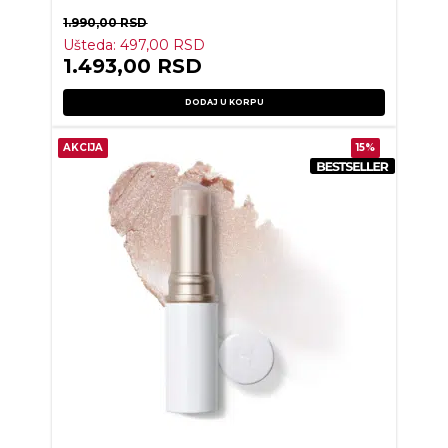
1.990,00
RSD
Ušteda:
497,00
RSD
1.493,00
RSD
DODAJ U KORPU
AKCIJA
15%