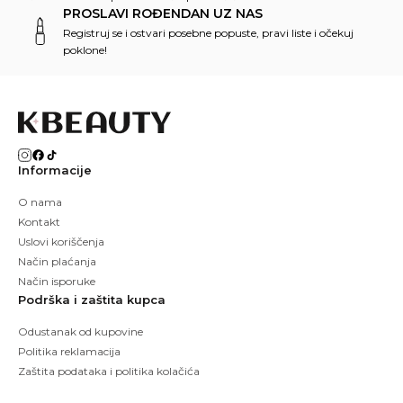
PROSLAVI ROĐENDAN UZ NAS
Registruj se i ostvari posebne popuste, pravi liste i očekuj
poklone!
Informacije
O nama
Kontakt
Uslovi koriščenja
Način plaćanja
Način isporuke
Podrška i zaštita kupca
Odustanak od kupovine
Politika reklamacija
Zaštita podataka i politika kolačića