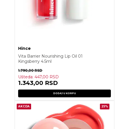
Hince
Vita Barrier Nourishing Lip Oil 01
Kingsberry 4.5ml
1.790,00
RSD
Ušteda:
447,00
RSD
1.343,00
RSD
DODAJ U KORPU
AKCIJA
25%