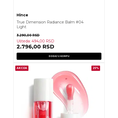
Hince
True Dimension Radiance Balm #04
Light
3.290,00
RSD
Ušteda:
494,00
RSD
2.796,00
RSD
DODAJ U KORPU
AKCIJA
25%