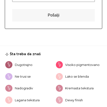
Šta treba da znaš
Dugotrajno
Visoko pigmentovano
Ne trusi se
Lako se blenda
Nadogradiv
Kremasta tekstura
Lagana tekstura
Dewy finish