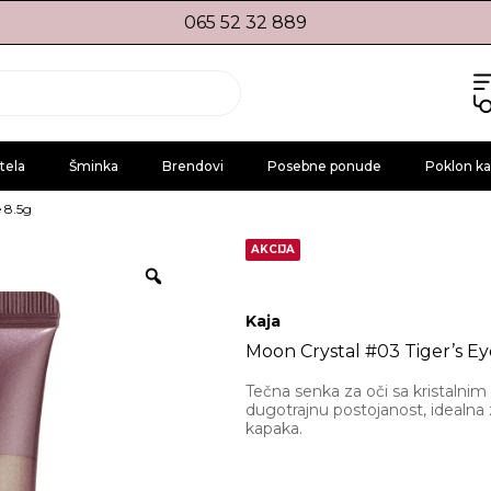
065 52 32 889
tela
Šminka
Brendovi
Posebne ponude
Poklon ka
 8.5g
AKCIJA
Kaja
Moon Crystal #03 Tiger’s Ey
Tečna senka za oči sa kristalnim 
dugotrajnu postojanost, idealna 
kapaka.​