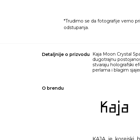
*Trudimo se da fotografije verno pr
odstupanja.
Kaja Moon Crystal Spa
Detaljnije o prizvodu
dugotrajnu postojanost
stvaraju holografski 
perlama i blagim sjajem
O brendu
KAJA je korejski b