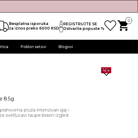
0
Besplatna isporuka
REGISTRUJTE SE
za iznos preko 6000 RSD
Ostvarite popuste %
rtica
Poklon setovi
Blogovi
25%
e 8.5g
prahovima pruža intenzivan sjaj i
za svetlucavi taupe-braon izgled