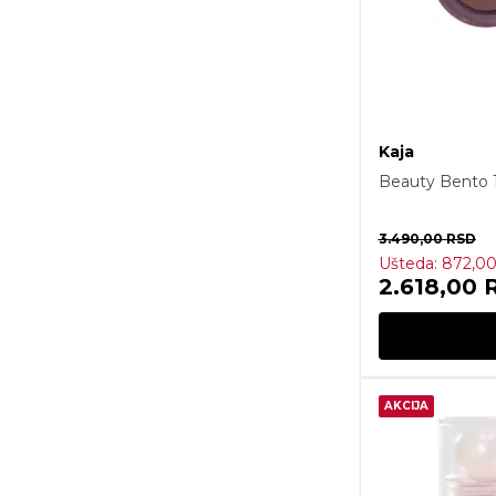
Kaja
Beauty Bento 
3.490,00
RSD
Ušteda:
872,0
2.618,00
AKCIJA