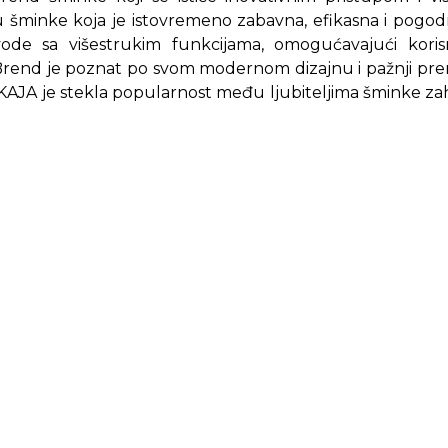
u šminke koja je istovremeno zabavna, efikasna i pog
vode sa višestrukim funkcijama, omogućavajući koris
rend je poznat po svom modernom dizajnu i pažnji prema
AJA je stekla popularnost među ljubiteljima šminke zahv