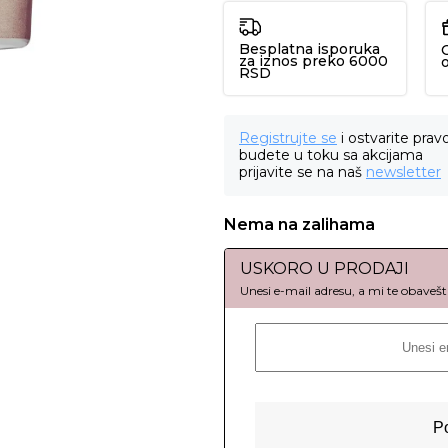
Besplatna isporuka
za iznos preko 6000
RSD
Registrujte se
i ostvarite prav
budete u toku sa akcijama
prijavite se na naš
newsletter
Nema na zalihama
USKORO U PRODAJI