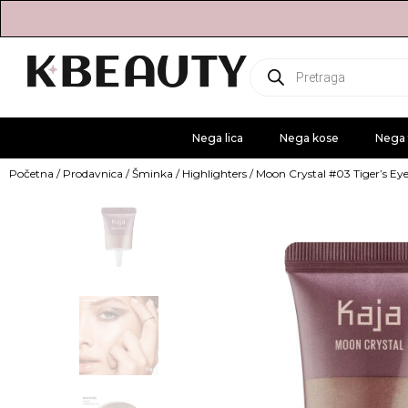
Products
search
Nega lica
Nega kose
Nega 
Početna
/
Prodavnica
/
Šminka
/
Highlighters
/ Moon Crystal #03 Tiger’s Eye