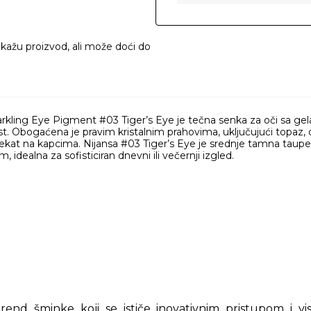
ikažu proizvod, ali može doći do
rkling Eye Pigment #03 Tiger’s Eye je tečna senka za oči sa gela
. Obogaćena je pravim kristalnim prahovima, uključujući topaz, dija
efekat na kapcima. Nijansa #03 Tiger’s Eye je srednje tamna taupe
, idealna za sofisticiran dnevni ili večernji izgled.
rend šminke koji se ističe inovativnim pristupom i v