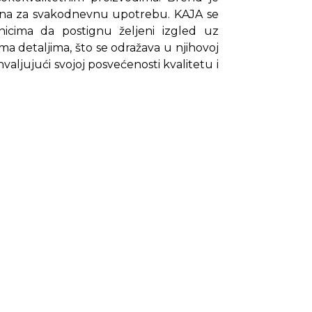
odna za svakodnevnu upotrebu. KAJA se
nicima da postignu željeni izgled uz
 detaljima, što se odražava u njihovoj
aljujući svojoj posvećenosti kvalitetu i