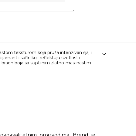
stom teksturom koja pruža intenzivan sjaj i
mant i safir, koji reflektuju svetlost i
-braon boja sa suptilnim zlatno-maslinastim
isokokvalitetnim proizvodima. Brend je