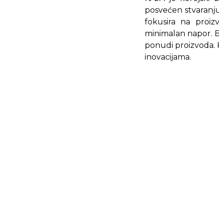
posvećen stvaranj
fokusira na proiz
minimalan napor. B
ponudi proizvoda. K
inovacijama.