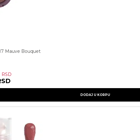
17 Mauve Bouquet
0
RSD
RSD
DODAJ U KORPU