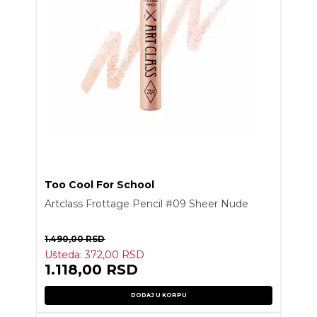
Too Cool For School
Artclass Frottage Pencil #09 Sheer Nude
1.490,00
RSD
Ušteda:
372,00
RSD
1.118,00
RSD
DODAJ U KORPU