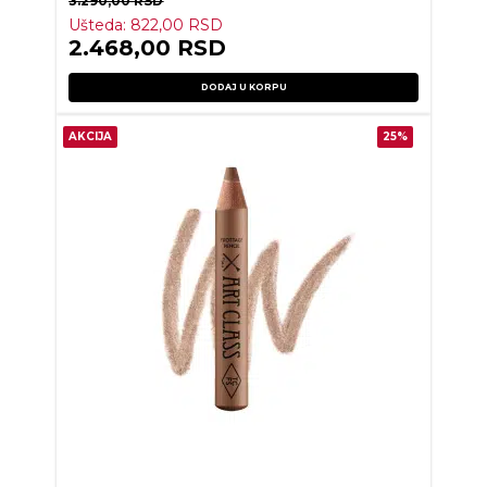
3.290,00
RSD
Ušteda:
822,00
RSD
2.468,00
RSD
DODAJ U KORPU
AKCIJA
25%