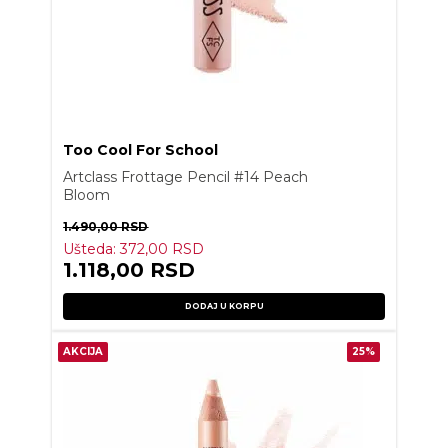
Too Cool For School
Artclass Frottage Pencil #14 Peach
Bloom
1.490,00
RSD
Ušteda:
372,00
RSD
1.118,00
RSD
DODAJ U KORPU
AKCIJA
25%