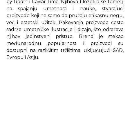
by Rodin i Caviar Lime. Njihova filozofija se temelji
na spajanju umetnosti i nauke, stvarajući
proizvode koji ne samo da pružaju efikasnu negu,
već i estetski užitak. Pakovanja proizvoda često
sadrže umetničke ilustracije i dizajn, što odražava
njihov jedinstveni pristup. Brend je stekao
međunarodnu popularnost i proizvodi su
dostupni na različitim tržištima, uključujući SAD,
Evropu i Aziju.