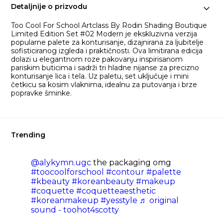
Detaljnije o prizvodu
Too Cool For School Artclass By Rodin Shading Boutique
Limited Edition Set #02 Modern je ekskluzivna verzija
popularne palete za konturisanje, dizajnirana za ljubitelje
sofisticiranog izgleda i praktičnosti. Ova limitirana edicija
dolazi u elegantnom roze pakovanju inspirisanom
pariskim buticima i sadrži tri hladne nijanse za precizno
konturisanje lica i tela. Uz paletu, set uključuje i mini
četkicu sa kosim vlaknima, idealnu za putovanja i brze
popravke šminke.​
Trending
@alykymn.ugc
the packaging omg
#toocoolforschool
#contour
#palette
#kbeauty
#koreanbeauty
#makeup
#coquette
#coquetteaesthetic
#koreanmakeup
#yesstyle
♬ original
sound - toohot4scotty