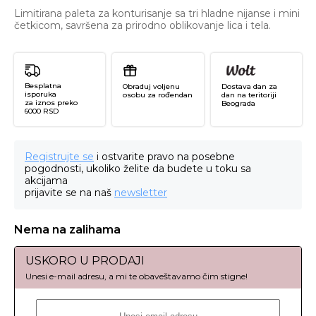
Limitirana paleta za konturisanje sa tri hladne nijanse i mini
četkicom, savršena za prirodno oblikovanje lica i tela.
Besplatna
Obraduj voljenu
Dostava dan za
isporuka
osobu za rođendan
dan na teritoriji
za iznos preko
Beograda
6000 RSD
Registrujte se
i ostvarite pravo na posebne
pogodnosti, ukoliko želite da budete u toku sa
akcijama
prijavite se na naš
newsletter
Nema na zalihama
USKORO U PRODAJI