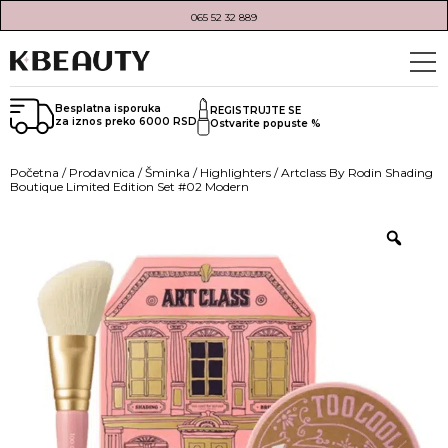
065 52 32 889
Besplatna isporuka
REGISTRUJTE SE
za iznos preko 6000 RSD
Ostvarite popuste %
Početna
/
Prodavnica
/
Šminka
/
Highlighters
/ Artclass By Rodin Shading
Boutique Limited Edition Set #02 Modern