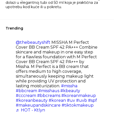
dolazi u elegantnoj tubi od 50 ml koja je praktična za
upotrebu kod kuće ili u pokretu.
Trending
@thebeautyshift
MISSHA M Perfect
Cover BB Cream SPF 42 PA+++ Combine
skincare and makeup in one easy step
for a flawless foundation with M Perfect
Cover BB Cream SPF 42 PA+++ by
Missha. M Perfect is a BB cream that
offers medium to high coverage,
simultaneously keeping makeup light
while providing UV protection and
lasting moisturization.
#missha
#bbcream
#misshaus
#kbeauty
#cccream
#bbcreams
#koreanmakeup
#koreanbeauty
#korean
#uv
#uvb
#spf
#makeupandskincare
#tiktokmakeup
♬ HOT - Ktlyn