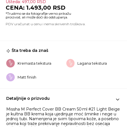
Ušteda:
497,00
RSD
M
1.493,00
RSD
Pe
Co
B
C
SP
Pa
#2
Li
Šta treba da znaš
Be
ko
Kremasta tekstura
Lagana tekstura
Matt finish
Detaljnije o prizvodu
Missha M Perfect Cover BB Cream 50 ml #21 Light Beige
je kultna BB krema koja ujedinjuje moć šminke i nege u
jednoj tubi. Namenjena je svim tipovima kože, a posebno
onima koji traže prekrivanje nepravilnosti bez osećaja