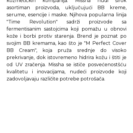
kozmetičkih kompanija. Missha nudi širok
asortiman proizvoda, uključujući BB kreme,
serume, esencije i maske. Njihova popularna linija
"Time Revolution" sadrži proizvode sa
fermentisanim sastojcima koji pomažu u obnovi
kože i borbi protiv starenja. Brend je poznat po
svojim BB kremama, kao što je "M Perfect Cover
BB Cream", koja pruža srednje do visoko
prekrivanje, dok istovremeno hidrira kožu i štiti je
od UV zračenja. Missha se ističe posvećenostšću
kvalitetu i inovacijama, nudeći proizvode koji
zadovoljavaju različite potrebe potrošača.