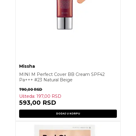
Missha
MINI M Perfect Cover BB Cream SPF42
Pa+++ #23 Natural Beige
790,00
RSD
Ušteda:
197,00
RSD
593,00
RSD
DODAJ U KORPU