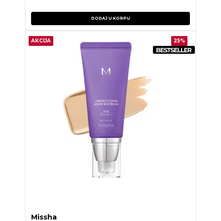
DODAJ U KORPU
AKCIJA
25%
Missha