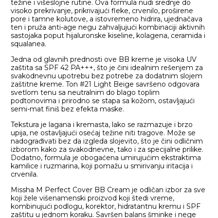
težine i višeslojne rutine. Ova formula nudi srednje do
visoko prekrivanje, prikrivajući fleke, crvenilo, proširene
pore i tamne kolutove, a istovremeno hidrira, ujednačava
ten i pruža anti-age negu zahvaljujući kombinaciji aktivnih
sastojaka poput hijaluronske kiseline, kolagena, ceramida i
squalanea.
Jedna od glavnih prednosti ove BB kreme je visoka UV
zaštita sa SPF 42 PA+++, što je čini idealnim rešenjem za
svakodnevnu upotrebu bez potrebe za dodatnim slojem
zaštitne kreme. Ton #21 Light Beige savršeno odgovara
svetlom tenu sa neutralnim do blago toplim
podtonovima i prirodno se stapa sa kožom, ostavljajući
semi-mat finiš bez efekta maske.
Tekstura je lagana i kremasta, lako se razmazuje i brzo
upija, ne ostavljajući osećaj težine niti tragove. Može se
nadograđivati bez da izgleda slojevito, što je čini odličnim
izborom kako za svakodnevne, tako i za specijalne prilike.
Dodatno, formula je obogaćena umirujućim ekstraktima
kamilice i ruzmarina, koji pomažu u smirivanju iritacija i
crvenila.
Missha M Perfect Cover BB Cream je odličan izbor za sve
koji žele višenamenski proizvod koji štedi vreme,
kombinujući podlogu, korektor, hidratantnu kremu i SPF
zaštitu u jednom koraku. Savršen balans šminke i nege