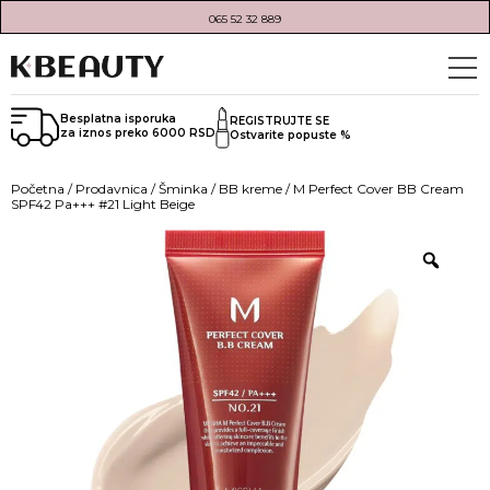
065 52 32 889
Besplatna isporuka
REGISTRUJTE SE
za iznos preko 6000 RSD
Ostvarite popuste %
Početna
/
Prodavnica
/
Šminka
/
BB kreme
/ M Perfect Cover BB Cream
SPF42 Pa+++ #21 Light Beige