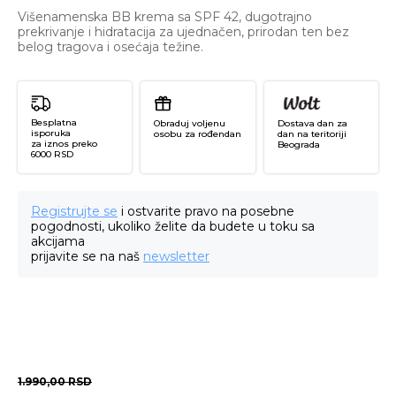
Višenamenska BB krema sa SPF 42, dugotrajno
prekrivanje i hidratacija za ujednačen, prirodan ten bez
belog tragova i osećaja težine.
Besplatna
Obraduj voljenu
Dostava dan za
isporuka
osobu za rođendan
dan na teritoriji
za iznos preko
Beograda
6000 RSD
Registrujte se
i ostvarite pravo na posebne
pogodnosti, ukoliko želite da budete u toku sa
akcijama
prijavite se na naš
newsletter
1.990,00
RSD