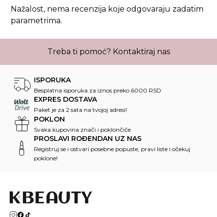
Nažalost, nema recenzija koje odgovaraju zadatim
parametrima.
Treba ti pomoć?
Kontaktiraj nas
ISPORUKA
Besplatna isporuka za iznos preko 6000 RSD
EXPRES DOSTAVA
Paket je za 2 sata na tvojoj adresi!
POKLON
Svaka kupovina znači i poklončiće
PROSLAVI ROĐENDAN UZ NAS
Registruj se i ostvari posebne popuste, pravi liste i očekuj
poklone!