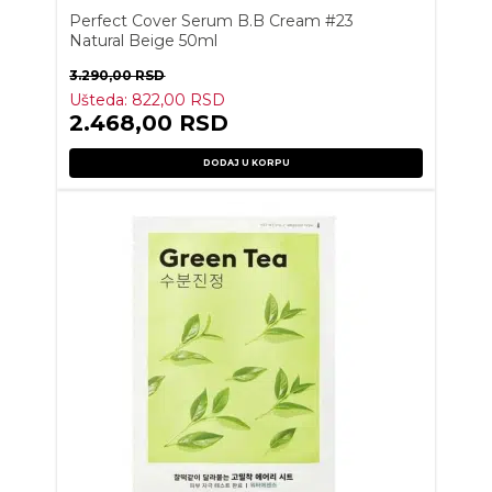
Perfect Cover Serum B.B Cream #23
Natural Beige 50ml
3.290,00
RSD
Ušteda:
822,00
RSD
2.468,00
RSD
DODAJ U KORPU