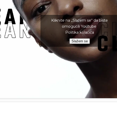
Kliknite na „Slažem se“ da biste
omogućili Youtube
Politika kolačića
Slažem se