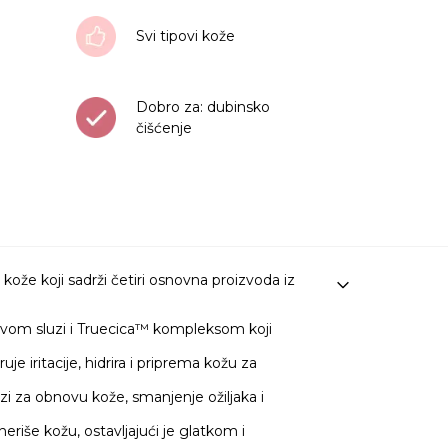
Svi tipovi kože
Dobro za: dubinsko
čišćenje
ože koji sadrži četiri osnovna proizvoda iz
ževom sluzi i Truecica™ kompleksom koji
e iritacije, hidrira i priprema kožu za
zi za obnovu kože, smanjenje ožiljaka i
eriše kožu, ostavljajući je glatkom i