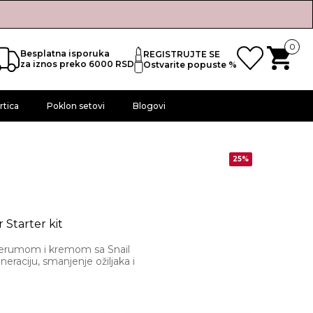
0
Besplatna isporuka
REGISTRUJTE SE
za iznos preko 6000 RSD
Ostvarite popuste %
rtica
Poklon setovi
Blogovi
25%
 Starter kit
 serumom i kremom sa Snail
aciju, smanjenje ožiljaka i