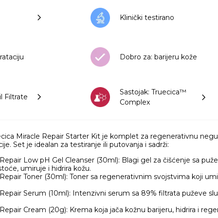
Klinički testirano
rataciju
Dobro za: barijeru kože
Sastojak: Truecica™
l Filtrate
Complex
ca Miracle Repair Starter Kit je komplet za regenerativnu negu k
e. Set je idealan za testiranje ili putovanja i sadrži:
e Repair Low pH Gel Cleanser (30ml): Blagi gel za čišćenje sa pu
toće, umiruje i hidrira kožu.
 Repair Toner (30ml): Toner sa regenerativnim svojstvima koji umiruj
 Repair Serum (10ml): Intenzivni serum sa 89% filtrata puževe slu
 Repair Cream (20g): Krema koja jača kožnu barijeru, hidrira i regen