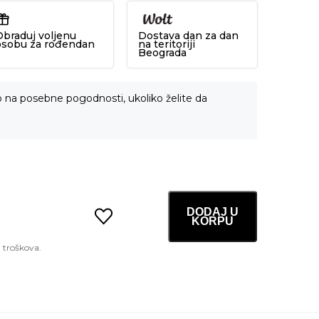
Obraduj voljenu
Dostava dan za dan
osobu za rođendan
na teritoriji
Beograda
o na posebne pogodnosti, ukoliko želite da
DODAJ U
KORPU
Snail
Truecica
Miracle
Repair
Starter
kit
količina