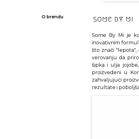
O brendu
Some By Mi je kor
inovativnim formula
što znači "lepota"
verovanju da priro
šipka i ulja jojob
proizvedeni u Kore
zahvaljujući proiz
rezultate i poboljš