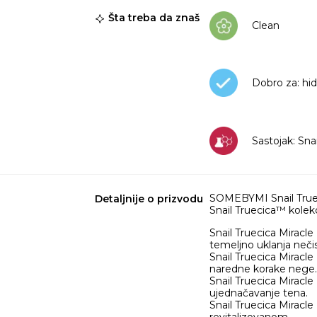
Šta treba da znaš
Clean
Dobro za: hid
Sastojak: Snai
SOMEBYMI Snail Trueci
Detaljnije o prizvodu
Snail Truecica™ kolekcij
Snail Truecica Miracl
temeljno uklanja nečis
Snail Truecica Miracle
naredne korake nege.
Snail Truecica Miracle
ujednačavanje tena.
Snail Truecica Miracle
revitalizovanom.