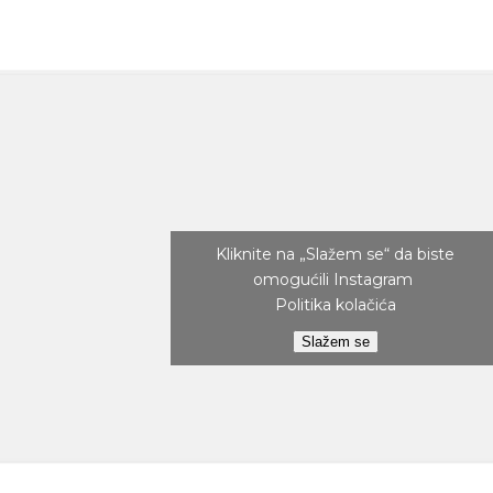
Kliknite na „Slažem se“ da biste
omogućili Instagram
Politika kolačića
Slažem se