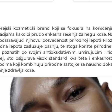
ejski kozmetički brend koji se fokusira na korišćenje
cijama kako bi pružio efikasna rešenja za negu kože. Na
, odražavajući njihovu posvećenost prirodnoj lepoti. Fil
dna lepota zaslužuje pažnju, te stoga koriste prirodne
e, poznatih po svojim antioksidativnim, umirujućim i hi
ji, što osigurava visok standard kvaliteta i efikasn
vodima koji kombinuju prirodne sastojke sa naučno doka
anje zdravlja kože.