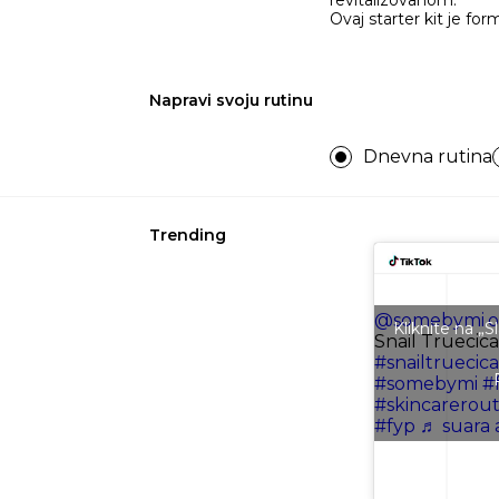
Ovaj starter kit je fo
Napravi svoju rutinu
Dnevna rutina
Trending
@somebymi.off
Kliknite na „
Snail Truecica
#snailtruecica
#somebymi
#f
#skincarerout
#fyp
♬ suara 