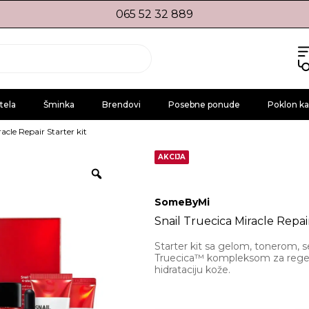
065 52 32 889
tela
Šminka
Brendovi
Posebne ponude
Poklon ka
racle Repair Starter kit
AKCIJA
SomeByMi
Snail Truecica Miracle Repair
Starter kit sa gelom, tonerom,
Truecica™ kompleksom za regener
hidrataciju kože.