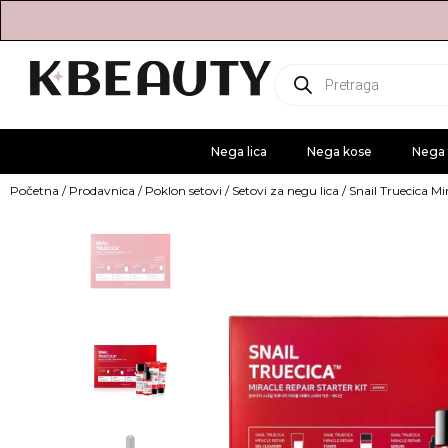
Products
search
Nega lica
Nega kose
Nega 
Početna
/
Prodavnica
/
Poklon setovi
/
Setovi za negu lica
/ Snail Truecica Mi