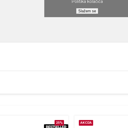
Politika kolačića
Slažem se
25%
AKCIJA