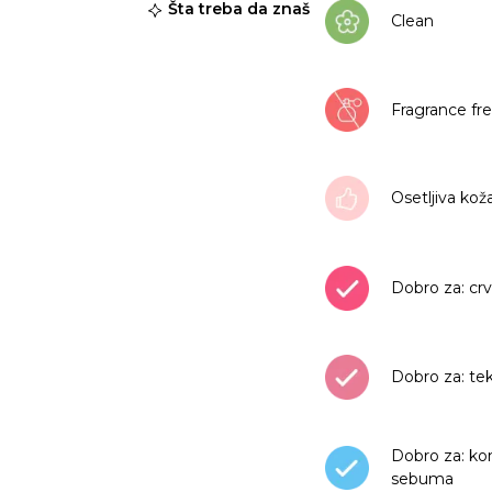
Šta treba da znaš
Clean
Fragrance fr
Osetljiva kož
Dobro za: crv
Dobro za: te
Dobro za: ko
sebuma