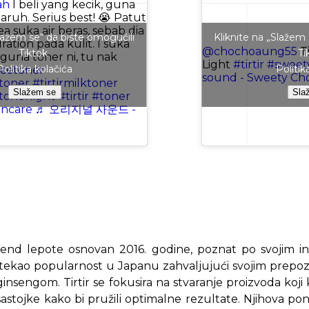
ah
I beli yang kecik, guna
aruh. Serius best! 😭 Patut
a suka air beras, sebab dia
Slažem se“ da biste omogućili
Kliknite na „Slažem
ation pada kulit. I suka
@chochoaung55
Ti
Tiktok
Ti
 guna toner ni, tu nak
Light
#tirtir
#sweet
Politika kolačića
Politik
icetoner
sound - Sweety Ch
ntoner
#tirtirmilktoner
Slažem se
Sla
ntonerlight
#tirtir
#toner
incare
♬ 오리지널 사운드 -
 brend lepote osnovan 2016. godine, poznat po svojim 
tekao popularnost u Japanu zahvaljujući svojim prepozn
ginsengom. Tirtir se fokusira na stvaranje proizvoda koji
sastojke kako bi pružili optimalne rezultate. Njihova p