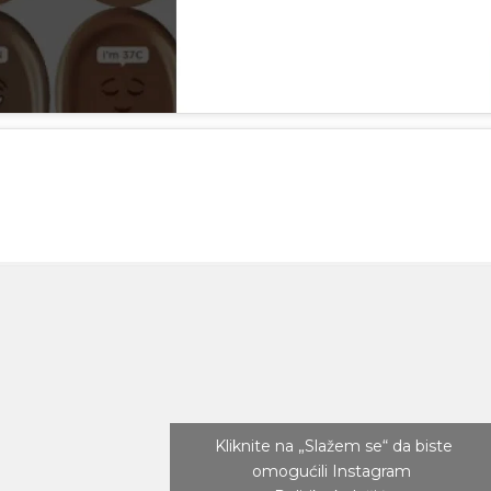
Kliknite na „Slažem se“ da biste
omogućili Instagram