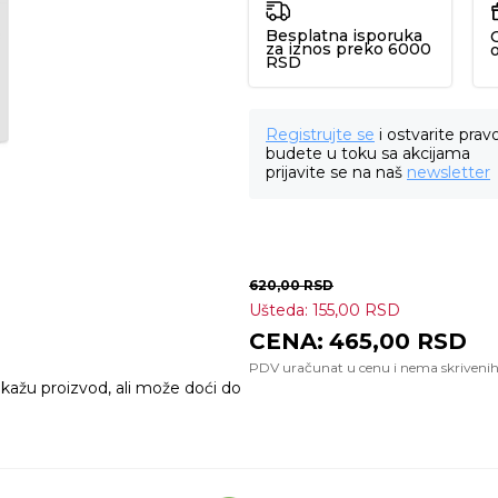
Besplatna isporuka
za iznos preko 6000
RSD
Registrujte se
i ostvarite prav
budete u toku sa akcijama
prijavite se na naš
newsletter
620,00
RSD
Ušteda:
155,00
RSD
465,00
RSD
ikažu proizvod, ali može doći do