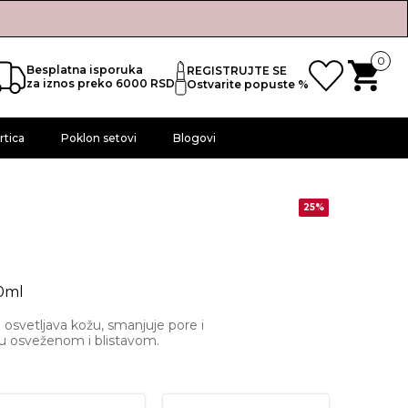
0
Besplatna isporuka
REGISTRUJTE SE
za iznos preko 6000 RSD
Ostvarite popuste %
rtica
Poklon setovi
Blogovi
25%
20ml
 i osvetljava kožu, smanjuje pore i
žu osveženom i blistavom.