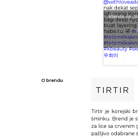
@withlovead
nak dekat sep
lah orang Kore
Kliknite na „
bagi deep hydr
buat layering
habis tu. 🤣
#r
#tirtirmilkski
#tirtirmilkski
#kbeauty
#sk
우최미
O brendu
Tirtir je korejski
šminku. Brend je s
za lice sa crvenim 
pažljivo odabrane 