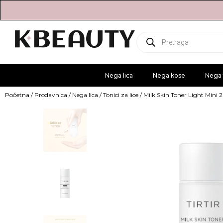
Products
search
Nega lica
Nega kose
Nega 
Početna
/
Prodavnica
/
Nega lica
/
Tonici za lice
/ Milk Skin Toner Light Mini