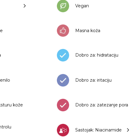
Vegan
ee
Masna koža
a
Dobro za: hidrataciju
enilo
Dobro za: iritaciju
ksturu kože
Dobro za: zatezanje pora
ntrolu
Sastojak: Niacinamide