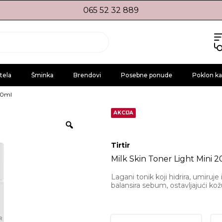
065 52 32 889
tela
Šminka
Brendovi
Posebne ponude
Poklon ka
 20ml
AKCIJA
Tirtir
Milk Skin Toner Light Mini 
Lagani tonik koji hidrira, umiruje
balansira sebum, ostavljajući ko