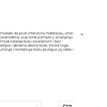
ulisan da pruži intenzivnu hidrataciju, umiri
i ceramidima, ovaj tonik pomaže u smanjenju
 formula ostavlja kožu osveženom i bez
etljive i aknama sklone kože. Pored toga,
ruje i revitalizuje kožu, pružajući joj zdrav i