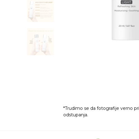
*Trudimo se da fotografije verno pr
odstupanja.