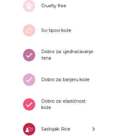
Cruelty free
Svi tipovi kože
Dobro za: ujednačavanje
tena
Dobro za: barijeru kože
Dobro za: elastičnost
kože
Sastojak: Rice