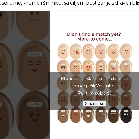
 serume, kreme i šminku, sa ciljem postizanja zdrave i bli
Kliknite na „Slažem se“ da biste
omogućili Youtube
Politika kolačića
Slažem se