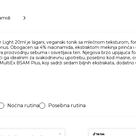
amidi
 Light 20ml je lagani, veganski tonik sa mlečnom teksturom, form
tonus. Obogaćen sa 4% niacinamida, ekstraktom mekinja pirinča 
nsira proizvodnju sebuma i osvetljava ten. Njegova brzo upijajuća
neći ga idealnim za svakodnevnu upotrebu, posebno kod masne, os
ultiEx BSAM Plus, koji sadrži sedam biljnih ekstrakata, dodatno umi
Noćna rutina
Posebna rutina