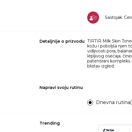
Sastojak: Cer
TIRTIR Milk Skin Toner
Detaljnije o prizvodu
kožu i poboljša njen 
vidljivosti pora, bala
lepljivog osećaja, či
patentirani kompleks M
blistav izgled.
Napravi svoju rutinu
Dnevna rutina
Trending