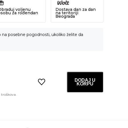
Obraduj voljenu
Dostava dan za dan
osobu za rođendan
na teritoriji
Beograda
o na posebne pogodnosti, ukoliko želite da
DODAJ U
KORPU
Milk
Skin
Toner
Light
Mini
20ml
količina