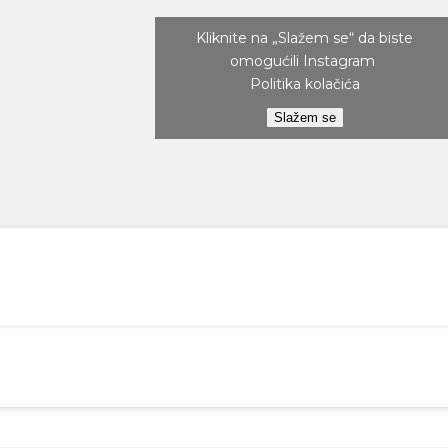
Kliknite na „Slažem se“ da biste
omogućili Instagram
Politika kolačića
Slažem se