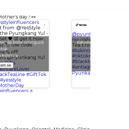
ll don’t know what to
other's day? 👀
sstyleinfluencers
et from ⁨@YesStyle
's the Pyungkang Yul -
@pyunkangyul.official
D
Set 🖤 🛒 get it now :
nourishment for loose we
 se“ da biste omogućili
Kliknite na „Slažem se“ da
3z 🏷️ use code
Tea Enriched Cream
#py
ktok
Tiktok
#kskincare
#skincare
#k
a % off!
a kolačića
Politika kolač
#tiktokmademebuyit
#k
cers @Pyunkang Yul
#blacktea
#cream
#anti
yGifts
žem se
Slažem se
#antiagingskincare
♬ 오
kincareLover
Pyunkang Yul (편강율)
ackTeaLine
#GiftTok
#yesstyle
MotherDay
einfluencers
♬
dio