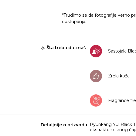
*Trudimo se da fotografije verno pr
odstupanja.
Šta treba da znaš
Sastojak: Bla
Zrela koža
Fragrance fr
Pyunkang Yul Black Tea
Detaljnije o prizvodu
ekstraktom crnog čaja 