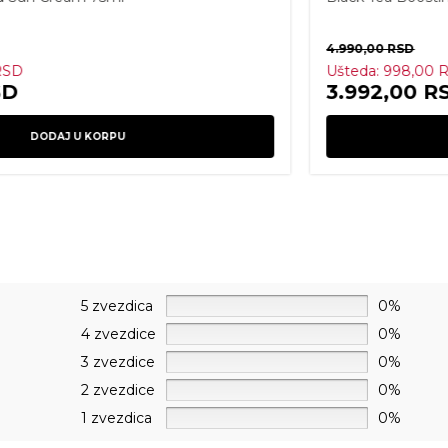
4.690,00
RSD
RSD
Ušteda:
938,00
R
SD
3.752,00
R
DODAJ U KORPU
5 zvezdica
0%
4 zvezdice
0%
3 zvezdice
0%
2 zvezdice
0%
1 zvezdica
0%