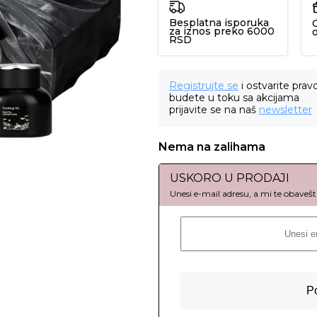
Besplatna isporuka
za iznos preko 6000
RSD
Registrujte se
i ostvarite prav
budete u toku sa akcijama
prijavite se na naš
newsletter
Nema na zalihama
USKORO U PRODAJI