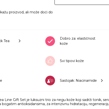
ikažu proizvod, ali može doći do
Dobro za: elastičnost
ck Tea
kože
Svi tipovi kože
ee
Sastojak: Niacinamide
 Line Gift Set je luksuzni trio za negu kože koji sadrži tonik, s
bogatim antioksidansima, za intenzivnu hidrataciju, regeneraciju