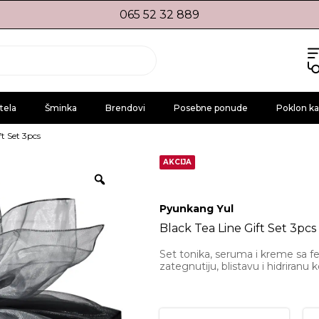
065 52 32 889
tela
Šminka
Brendovi
Posebne ponude
Poklon ka
ft Set 3pcs
AKCIJA
Pyunkang Yul
Black Tea Line Gift Set 3pcs
Set tonika, seruma i kreme sa 
zategnutiju, blistavu i hidriranu 