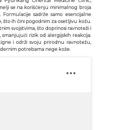
 Pyunkang Oriental Medicine Clinic,
emelji se na korišćenju minimalnog broja
e. Formulacije sadrže samo esencijalne
, što ih čini pogodnim za osetljivu kožu.
tnim svojstvima, što doprinosi ravnoteži i
smanjujući rizik od alergijskih reakcija.
gne i održi svoju prirodnu ravnotežu,
 modernim potrebama nege kože.