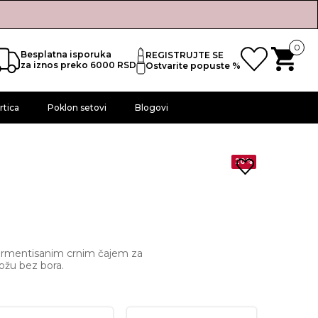
0
Besplatna isporuka
REGISTRUJTE SE
za iznos preko 6000 RSD
Ostvarite popuste %
rtica
Poklon setovi
Blogovi
20%
fermentisanim crnim čajem za
kožu bez bora.