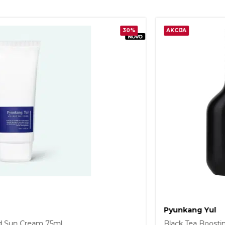
20%
AKCIJA
Pyunkang Yul
ing Serum 45ml
Black Tea Deep I