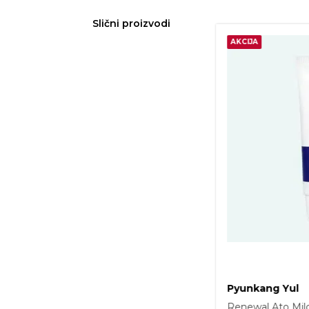
Slični proizvodi
30%
AKCIJA
Pyunkang Yul
ld Sun Cream 75ml
Black Tea Boost