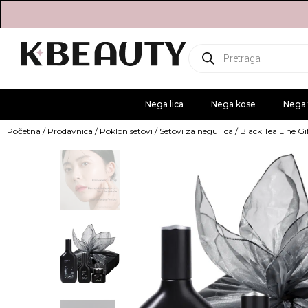
Products
search
Nega lica
Nega kose
Nega 
Početna
/
Prodavnica
/
Poklon setovi
/
Setovi za negu lica
/ Black Tea Line Gi