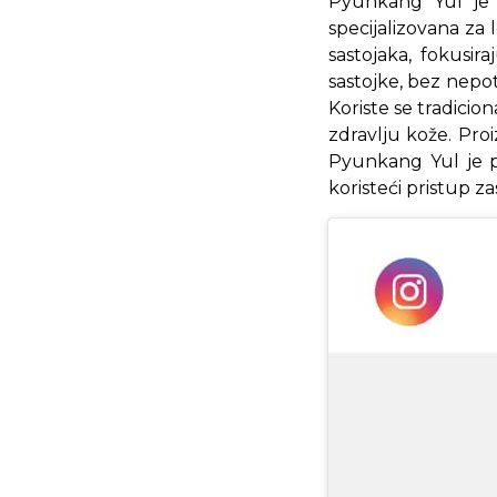
Pyunkang Yul je k
specijalizovana za 
sastojaka, fokusir
sastojke, bez nepot
Koriste se tradicion
zdravlju kože. Proi
Pyunkang Yul je p
koristeći pristup 