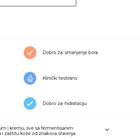
Dobro za: smanjenje bora
Klinički testirano
Dobro za: hidrataciju
erum i kremu, sve sa fermentisanim
 i zaštitu kože od znakova starenja.