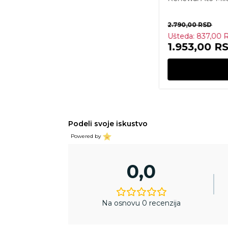
4.990,00
RSD
RSD
Ušteda:
998,00
SD
3.992,00
R
DODAJ U KORPU
Podeli svoje iskustvo
Powered by
0,0
Na osnovu 0 recenzija