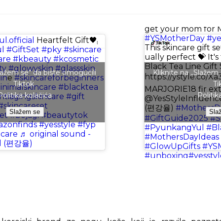
@withlove_marj
Sti
get your mom for M
#YSMotherDay
#ye
.official
Heartfelt Gift🖤
This skincare gift s
l
#GiftSet
#pky
#skincare
ually perfect 💝 It
are
#kbeauty
#kcosmetic
Black Tea Line Gift 
ty
#glowyskin
#glassskin
Slažem se“ da biste omogućili
Kliknite na „Slažem
https://ystyle.co/Xa
in
e
#skincareforbeginners
Tiktok
Ti
nimalskincare
#blacktea
MARJORIE18 fir extr
Politika kolačića
Politik
ntiagingskincare
#gift
@YesStyleInfluen
#skincareset
(편강율)
#MothersDa
Slažem se
Sla
et
#bojagi
#beautytok
#GiftGuide2025
#S
zonfinds
#yesstyle
#fyp
#PyunkangYul
#Bl
ncare
♬ original sound -
#MothersDayIdeas
l (편강율)
#GlowUpGifts
#YS
#unboxing
#yesstyl
Flowers - SoundAu