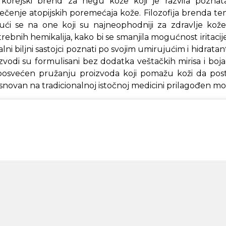
orejski brend za negu kože koji je razvila poznata
lečenje atopijskih poremećaja kože. Filozofija brenda t
ajući se na one koji su najneophodniji za zdravlje kož
rebnih hemikalija, kako bi se smanjila mogućnost iritacije
alni biljni sastojci poznati po svojim umirujućim i hidratan
zvodi su formulisani bez dodatka veštačkih mirisa i boja, 
osvećen pružanju proizvoda koji pomažu koži da posti
zasnovan na tradicionalnoj istočnoj medicini prilagođen