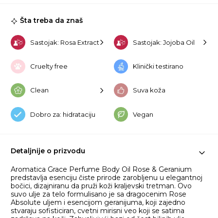
Ro
&
Šta treba da znaš
Ge
10
ko
Sastojak: Rosa Extract
Sastojak: Jojoba Oil
Cruelty free
Klinički testirano
Clean
Suva koža
Dobro za: hidrataciju
Vegan
Detaljnije o prizvodu
Aromatica Grace Perfume Body Oil Rose & Geranium
predstavlja esenciju čiste prirode zarobljenu u elegantnoj
bočici, dizajniranu da pruži koži kraljevski tretman. Ovo
suvo ulje za telo formulisano je sa dragocenim Rose
Absolute uljem i esencijom geranijuma, koji zajedno
stvaraju sofisticiran, cvetni mirisni veo koji se satima