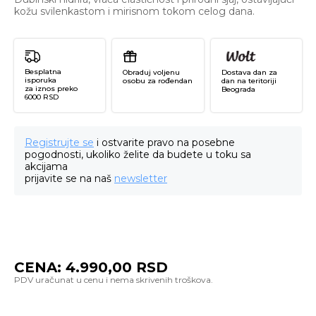
kožu svilenkastom i mirisnom tokom celog dana.
Besplatna
Obraduj voljenu
Dostava dan za
isporuka
osobu za rođendan
dan na teritoriji
za iznos preko
Beograda
6000 RSD
Registrujte se
i ostvarite pravo na posebne
pogodnosti, ukoliko želite da budete u toku sa
akcijama
prijavite se na naš
newsletter
CENA:
4.990,00
RSD
Gr
Pe
Bo
Oi