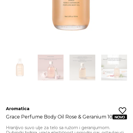
Aromatica
Grace Perfume Body Oil Rose & Geranium 100ml
Hranljivo suvo ulje za telo sa ružom i geranijumom.
Dubinski hidrira, vraća elastičnost i prirodni sjaj, ostavljajući