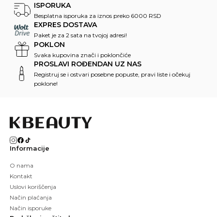
ISPORUKA
Besplatna isporuka za iznos preko 6000 RSD
EXPRES DOSTAVA
Paket je za 2 sata na tvojoj adresi!
POKLON
Svaka kupovina znači i poklončiće
PROSLAVI ROĐENDAN UZ NAS
Registruj se i ostvari posebne popuste, pravi liste i očekuj
poklone!
Informacije
O nama
Kontakt
Uslovi koriščenja
Način plaćanja
Način isporuke