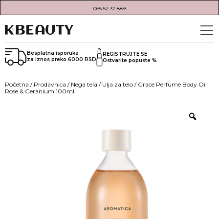
065 52 32 889
Besplatna isporuka
REGISTRUJTE SE
za iznos preko 6000 RSD
Ostvarite popuste %
Početna
/
Prodavnica
/
Nega tela
/
Ulja za telo
/ Grace Perfume Body Oil
Rose & Geranium 100ml