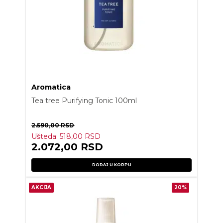
Aromatica
Tea tree Purifying Tonic 100ml
2.590,00
RSD
Ušteda:
518,00
RSD
2.072,00
RSD
DODAJ U KORPU
AKCIJA
20%