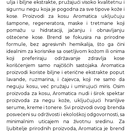
ulja i biljne ekstrakte, pružajući visoko kvalitetnu i
sigurnu negu koja je pogodna za sve tipove kože i
kose. Proizvodi za kosu Aromatica uključuju
šampone, regeneratora, maske i tretmane koji
pomažu u hidrataciji, jačanju i obnavljanju
oštećene kose. Brend se fokusira na prirodne
formule, bez agresivnih hemikalija, što ga čini
idealnim za korisnike sa osetljivom kožom ili onima
koji preferiraju održavanje zdravlja kose
korišćenjem samo najčišćih sastojaka. Aromatica
proizvodi koriste biljne i eterične ekstrakte poput
lavande, ruzmarina, i čajevca, koji ne samo da
neguju kosu, već pružaju i umirujući miris. Osim
proizvoda za kosu, Aromatica nudi i širok spektar
proizvoda za negu kože, uključujući hranljive
serume, kreme i tonere. Svi proizvodi ovog brenda
posvećeni su održivosti i ekološkoj odgovornosti, sa
minimalnim uticajem na životnu sredinu. Za
ljubitelje prirodnih proizvoda, Aromatica je brend