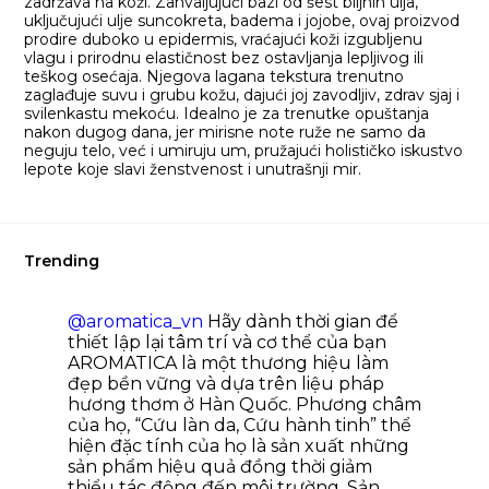
zadržava na koži. Zahvaljujući bazi od šest biljnih ulja,
uključujući ulje suncokreta, badema i jojobe, ovaj proizvod
prodire duboko u epidermis, vraćajući koži izgubljenu
vlagu i prirodnu elastičnost bez ostavljanja lepljivog ili
teškog osećaja. Njegova lagana tekstura trenutno
zaglađuje suvu i grubu kožu, dajući joj zavodljiv, zdrav sjaj i
svilenkastu mekoću. Idealno je za trenutke opuštanja
nakon dugog dana, jer mirisne note ruže ne samo da
neguju telo, već i umiruju um, pružajući holističko iskustvo
lepote koje slavi ženstvenost i unutrašnji mir.
Trending
@aromatica_vn
Hãy dành thời gian để
thiết lập lại tâm trí và cơ thể của bạn
AROMATICA là một thương hiệu làm
đẹp bền vững và dựa trên liệu pháp
hương thơm ở Hàn Quốc. Phương châm
của họ, “Cứu làn da, Cứu hành tinh” thể
hiện đặc tính của họ là sản xuất những
sản phẩm hiệu quả đồng thời giảm
thiểu tác động đến môi trường. Sản