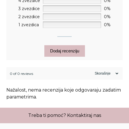
4 zvezdice
0%
3 zvezdice
0%
2 zvezdice
0%
1 zvezdica
0%
Dodaj recenziju
0 of 0 reviews
Nažalost, nema recenzija koje odgovaraju zadatim
parametrima.
Treba ti pomoć?
Kontaktiraj nas