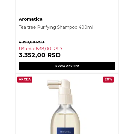
Aromatica
Tea tree Purifying Shampoo 400ml
4.190,00
RSD
Ušteda:
838,00
RSD
3.352,00
RSD
DODAJ U KORPU
AKCIJA
20%