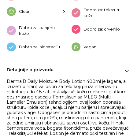
Dobro za: teksturu
Clean
kože
Dobro za: barijeru
Dobro za: crvenilo
kože
Dobro za: hidrataciju
Vegan
Detaljnije o prizvodu
Derma:B Daily Moisture Body Lotion 400ml je lagana, ali
izuzetno hranljiva losion za telo koji pruža intenzivnu
hidrataciju do 48 sati, ostavljajući kožu mekom i glatkom
bez masnog osećaja. Formulisan sa MLE® (Multi-
Lamellar Emulsion) tehnologijom, ovaj losion oponaša
strukturu lipida kože, jačajući njenu barijeru i sprečavajući
gubitak vlage. Obogaćen je prirodnim sastojcima poput
shea putera, ulja grožđa, maslinovog ulja i pantenola, koji
zajedno umiruju i obnavljaju suvu i osetljivu kožu. Hinoki
čempresova voda, bogata fitoncidima, pruža osvežavajući
i relaksirajući efekat. Losion je dermatološki testiran i ne