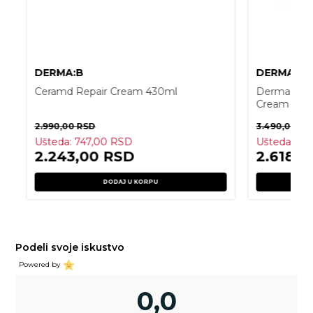
DERMA:B
DERMA:B
Ceramd Repair Cream 430ml
Derma:B Ul
Cream 430
2.990,00
RSD
3.490,00
RS
Ušteda:
747,00
RSD
Ušteda:
87
2.243,00
RSD
2.618,
DODAJ U KORPU
Podeli svoje iskustvo
Powered by
0,0