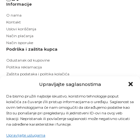
Informacije
O nama
Kontakt
Uslovi koriščenja
Način plaćanja
Način isporuke
Podrška i zaštita kupca
Odustanak od kupovine
Politika reklamacija
Zaštita podataka i politika kolačića
Upravljajte saglasnostima
Da bismo pružili najbolje iskustvo, koristimo tehnologije poput
kolačića za čuvanje i/ili pristup informacijama o uređaju. Saglasnost sa
ovim tehnologijama će nam omogućiti da obrađujemo podatke kao
što su ponašanje pri pregledanju ili jedinstveni ID-ovi na ovoj veb
lokaciji. Nepristanak ili povlačenje saglasnosti može negativno uticati
na određene karakteristike i funkcije.
Upravljajte uslugama