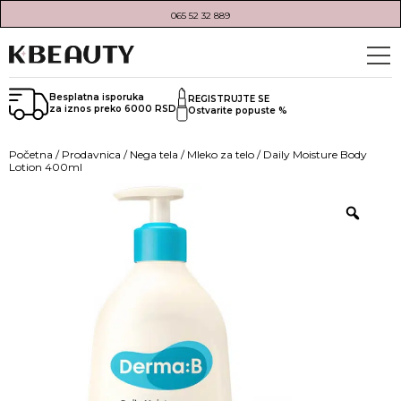
065 52 32 889
Besplatna isporuka
REGISTRUJTE SE
za iznos preko 6000 RSD
Ostvarite popuste %
Početna
/
Prodavnica
/
Nega tela
/
Mleko za telo
/ Daily Moisture Body
Lotion 400ml