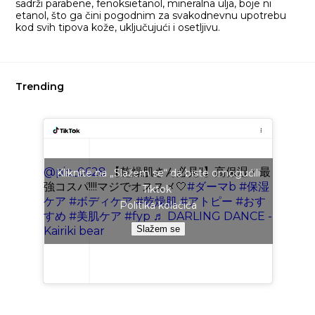
sadrži parabene, fenoksietanol, mineralna ulja, boje ni
etanol, što ga čini pogodnim za svakodnevnu upotrebu
kod svih tipova kože, uključujući i osetljivu.
Trending
@pic_0628
【乾燥肌さん必見!!】高保湿・最
Kliknite na „Slažem se“ da biste omogućili
強コスパ!!!!マジでオススメ🤍
#ダーマb
#保湿
Tiktok
ケア
#ボディケア
#乾燥肌
#アトピー
#おす
Politika kolačića
すめ
#美肌ケア
#fyp
♬ DARLING DANCE -
Slažem se
Kairiki bear