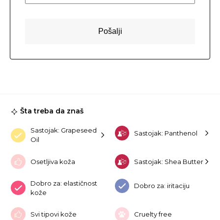
Šta treba da znaš
Sastojak: Grapeseed
Sastojak: Panthenol
Oil
Osetljiva koža
Sastojak: Shea Butter
Dobro za: elastičnost
Dobro za: iritaciju
kože
Svi tipovi kože
Cruelty free