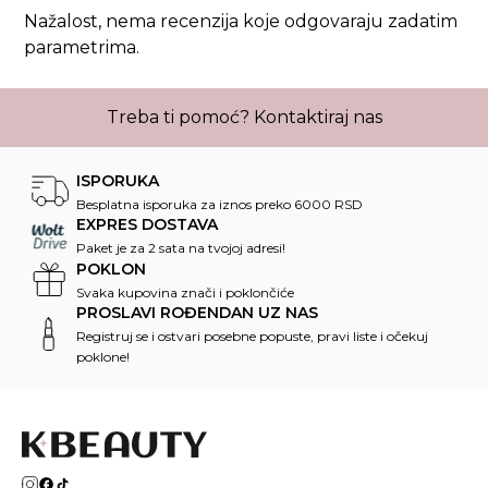
Nažalost, nema recenzija koje odgovaraju zadatim
parametrima.
Treba ti pomoć?
Kontaktiraj nas
ISPORUKA
Besplatna isporuka za iznos preko 6000 RSD
EXPRES DOSTAVA
Paket je za 2 sata na tvojoj adresi!
POKLON
Svaka kupovina znači i poklončiće
PROSLAVI ROĐENDAN UZ NAS
Registruj se i ostvari posebne popuste, pravi liste i očekuj
poklone!