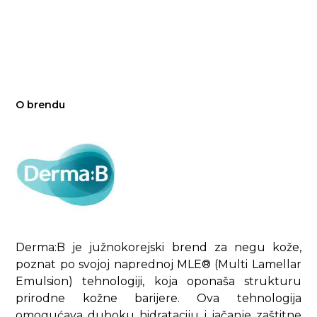
O brendu
Derma:B je južnokorejski brend za negu kože,
poznat po svojoj naprednoj MLE® (Multi Lamellar
Emulsion) tehnologiji, koja oponaša strukturu
prirodne kožne barijere. Ova tehnologija
omogućava duboku hidrataciju i jačanje zaštitne