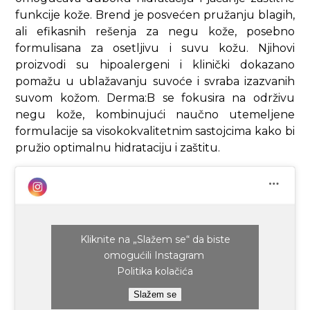
funkcije kože. Brend je posvećen pružanju blagih,
ali efikasnih rešenja za negu kože, posebno
formulisana za osetljivu i suvu kožu. Njihovi
proizvodi su hipoalergeni i klinički dokazano
pomažu u ublažavanju suvoće i svraba izazvanih
suvom kožom. Derma:B se fokusira na održivu
negu kože, kombinujući naučno utemeljene
formulacije sa visokokvalitetnim sastojcima kako bi
pružio optimalnu hidrataciju i zaštitu.​
Kliknite na „Slažem se“ da biste
omogućili Instagram
Politika kolačića
Slažem se