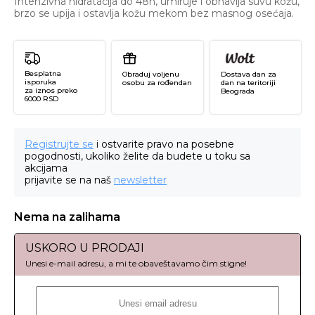
Intenzivna hidratacija do 48h, umiruje i obnavlja suvu kožu,
brzo se upija i ostavlja kožu mekom bez masnog osećaja.
Besplatna
Obraduj voljenu
Dostava dan za
isporuka
osobu za rođendan
dan na teritoriji
za iznos preko
Beograda
6000 RSD
Registrujte se
i ostvarite pravo na posebne
pogodnosti, ukoliko želite da budete u toku sa
akcijama
prijavite se na naš
newsletter
Nema na zalihama
USKORO U PRODAJI