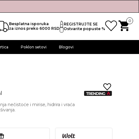
0
Besplatna isporuka
REGISTRUJTE SE
za iznos preko 6000 RSD
Ostvarite popuste %
rtica
Poklon setovi
Blogovi
l
nja nečistoće i mirise, hidrira i vraća
šivanja.