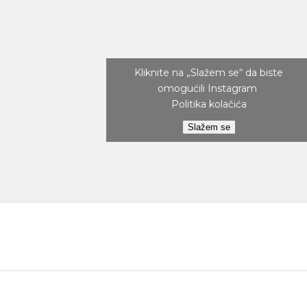
Kliknite na „Slažem se“ da biste
omogućili Instagram
Politika kolačića
Slažem se