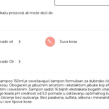
ikažu proizvod, ali može doći do
cado oil
Suva kosa
cado Oil
mpoo 150ml je osvežavajući šampon formulisan za dubinsko čišćen
kosu. Obogaćen je jabučnim sirćetom i ekstraktom jabuke koji efik
istim i osveženim. Šampon sadrži 16 biljnih ekstrakata bogatih vitamin
 kisela pH vrednost od 5.0 pomaže u održavanju optimalnog bala
šćenje bez isušivanja. Bez parabena, sulfata, silikona i mineraln
 i sve tipove kose.