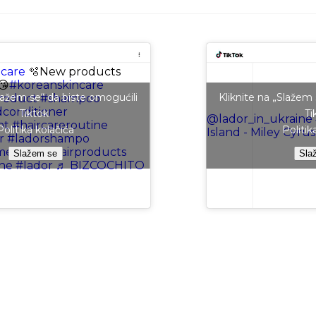
care
🫧New products
😘
#koreanskincare
Slažem se“ da biste omogućili
Kliknite na „Slažem
roduct
#shampoo
conditioner
Tiktok
Ti
@lador_in_ukraine
nt
#haircareroutine
Politika kolačića
Politik
Island - Miley Cyrus
r
#ladorshampo
mebuyit
#hairproducts
Slažem se
Sla
ne
#lador
♬ BIZCOCHITO