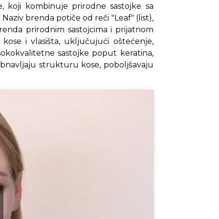
, koji kombinuje prirodne sastojke sa
ziv brenda potiče od reči "Leaf" (list),
brenda prirodnim sastojcima i prijatnom
kose i vlasišta, uključujući oštećenje,
isokokvalitetne sastojke poput keratina,
o obnavljaju strukturu kose, poboljšavaju