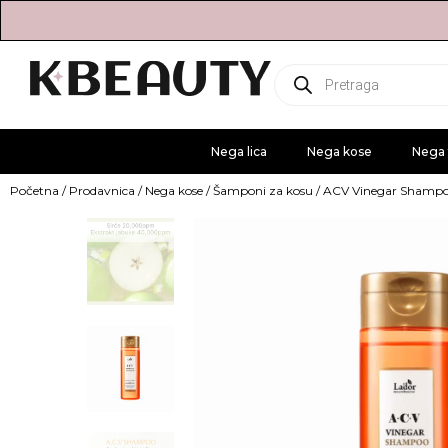
Products
search
Nega lica
Nega kose
Nega 
Početna
/
Prodavnica
/
Nega kose
/
Šamponi za kosu
/ ACV Vinegar Shampo