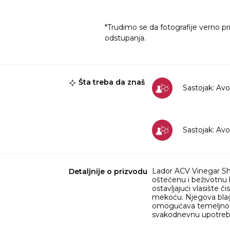
*Trudimo se da fotografije verno pr
odstupanja.
Šta treba da znaš
Sastojak: Avo
Sastojak: Avo
Lador ACV Vinegar Sha
Detaljnije o prizvodu
oštećenu i beživotnu 
ostavljajući vlasište č
mekoću. Njegova blago
omogućava temeljno či
svakodnevnu upotrebu