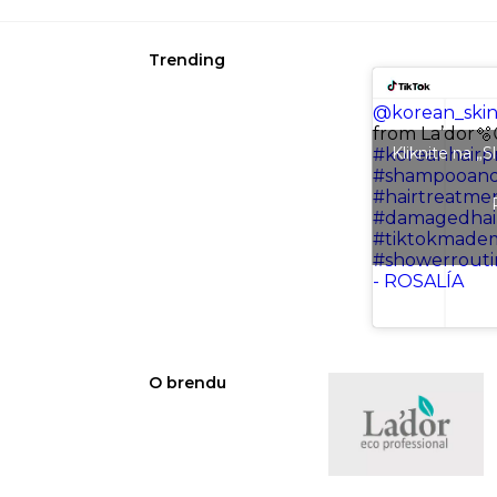
Trending
@korean_skin
from La’dor🫧
Kliknite na „
#koreanhairp
#shampooand
#hairtreatme
#damagedhai
#tiktokmade
#showerrouti
- ROSALÍA
O brendu