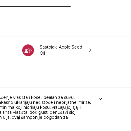
Sastojak: Apple Seed
Oil
je vlasišta i kose, idealan za suvu,
asno uklanjaju nečistoće i neprijatne mirise,
ima koji hidriraju kosu, vraćaju joj sjaj i
nsa vlasišta, dok gusti penušavi sloj
ih ulja, ovaj šampon je pogodan za