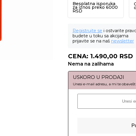
Besplatna isporuka
za iznos preko 6000
RSD
Registrujte se
i ostvarite prav
budete u toku sa akcijama
prijavite se na naš
newsletter
CENA:
1.490,00
RSD
Nema na zalihama
USKORO U PRODAJI