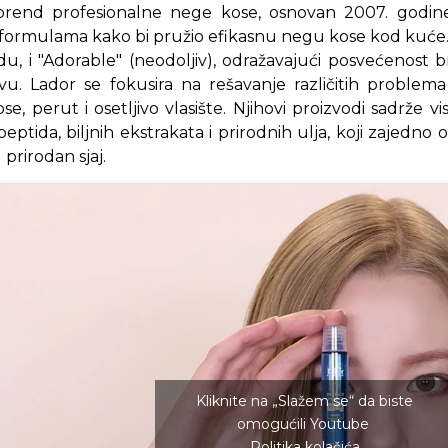
 brend profesionalne nege kose, osnovan 2007. godine
ormulama kako bi pružio efikasnu negu kose kod kuće. Na
odu, i "Adorable" (neodoljiv), odražavajući posvećenost 
vu. Lador se fokusira na rešavanje različitih problema 
e, perut i osetljivo vlasište. Njihovi proizvodi sadrže v
peptida, biljnih ekstrakata i prirodnih ulja, koji zajedn
 prirodan sjaj.
Kliknite na „Slažem se“ da biste
omogućili Youtube
Politika kolačića