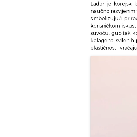
Lador je korejski
naučno razvijenim f
simbolizujući prir
korisničkom iskust
suvoću, gubitak kos
kolagena, svilenih 
elastičnost i vraćaju