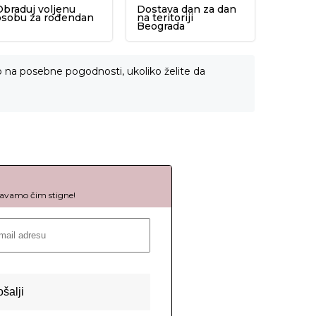
Obraduj voljenu
Dostava dan za dan
osobu za rođendan
na teritoriji
Beograda
o na posebne pogodnosti, ukoliko želite da