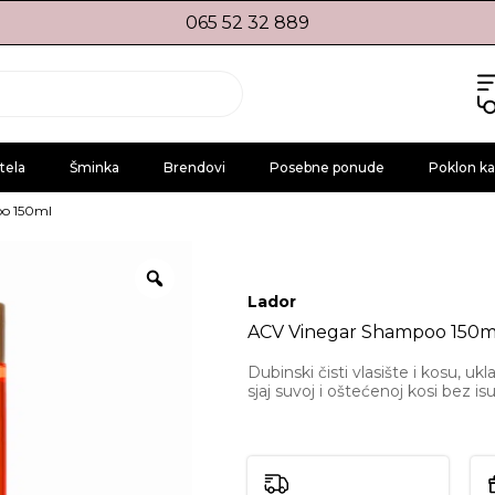
065 52 32 889
tela
Šminka
Brendovi
Posebne ponude
Poklon ka
o 150ml
Lador
ACV Vinegar Shampoo 150m
Dubinski čisti vlasište i kosu, ukla
sjaj suvoj i oštećenoj kosi bez isu