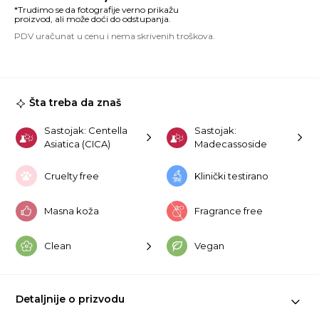
Re
Ce
Sp
Pa
ko
Šta treba da znaš
Sastojak: Centella
Sastojak:
Asiatica (CICA)
Madecassoside
Cruelty free
Klinički testirano
Masna koža
Fragrance free
Clean
Vegan
Detaljnije o prizvodu