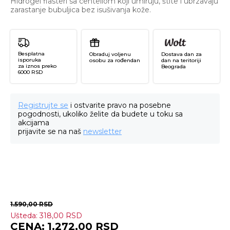
Hidrogel flasteri sa centellom koji umiruju, štite i ubrzavaju
zarastanje bubuljica bez isušivanja kože.
Besplatna
Obraduj voljenu
Dostava dan za
isporuka
osobu za rođendan
dan na teritoriji
za iznos preko
Beograda
6000 RSD
Registrujte se
i ostvarite pravo na posebne
pogodnosti, ukoliko želite da budete u toku sa
akcijama
prijavite se na naš
newsletter
1.590,00
RSD
Ušteda:
318,00
RSD
W
1.272,00
RSD