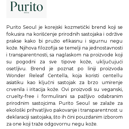
Purito Seoul je korejski kozmetički brend koji se
fokusira na korišćenje prirodnih sastojaka i održive
prakse kako bi pružio efikasnu i sigurnu negu
kože. Njihova filozofija se temelji na jednostavnosti
i transparentnosti, sa naglaskom na proizvode koji
su pogodni za sve tipove kože, uključujući
osetljivu. Brend je poznat po liniji proizvoda
Wonder Releaf Centella, koja koristi centellu
asiatiku kao ključni sastojak za brzo umirenje
crvenila i iritacija kože. Ovi proizvodi su veganski,
cruelty-free i formulirani sa pažljivo odabranim
prirodnim sastojcima. Purito Seoul se zalaže za
ekološki prihvatljivo pakovanje i transparentnost u
deklaraciji sastojaka, što ih čini pouzdanim izborom
za one koji traže odgovornu negu kože.