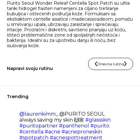
Purito Seoul Wonder Releaf Centella Spot Patch su ultra
tanki hidrogel flasteri namenjeni za ciljano tretiranje
bubuljica i oštećenih područja kože. Formulisani sa
ekstraktom centelle asiatice i madecassosideom, pomažu
u smirivanju upala, ubrzavaju zarastanje i sprečavaju
iritacije. Prozračni i diskretni, savršeno prianjaju uz kožu,
štiteći problematične zone od spoljašnjih nečistoća i
bakterija. Idealni su za upotrebu danju ili noću, bez
isušivanja kože.
Dnevna rutina
Napravi svoju rutinu
Trending
@laurenkimm_
@PURITO SEOUL
always saving my skin 🙌🏼
#glassskin
#puritopartner
#panthenol
#purito
#centella
#acne
#acneproneskin
#spotpatch
#acnespottreatment