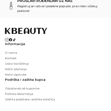
PROSLAVI ROĐENDAN UZ NAS
Registruj se i ostvari posebne popuste, pravi liste i očekuj
poklone!
Informacije
O nama
Kontakt
Uslovi koriščenja
Način plaćanja
Način isporuke
Podrška i zaštita kupca
Odustanak od kupovine
Politika reklamacija
Zaštita podataka i politika kolačića