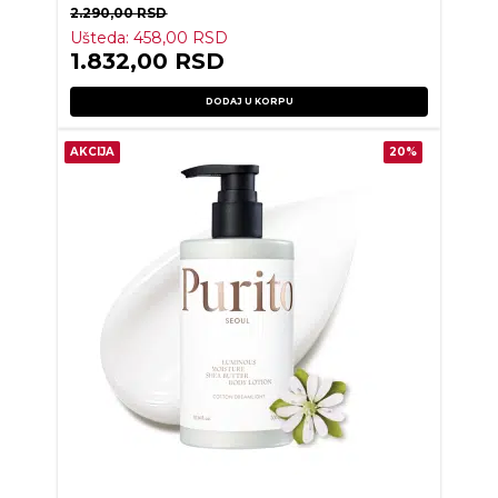
2.290,00
RSD
Ušteda:
458,00
RSD
1.832,00
RSD
DODAJ U KORPU
AKCIJA
20%