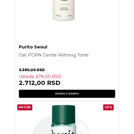
Purito Seoul
Oat PDRN Gentle Refining Toner
3.390,00
RSD
Ušteda:
678,00
RSD
2.712,00
RSD
DODAJ U KORPU
AKCIJA
20%