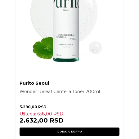
Purito Seoul
Wonder Releaf Centella Toner 200ml
3.290,00
RSD
Ušteda:
658,00
RSD
2.632,00
RSD
DODAJ U KORPU