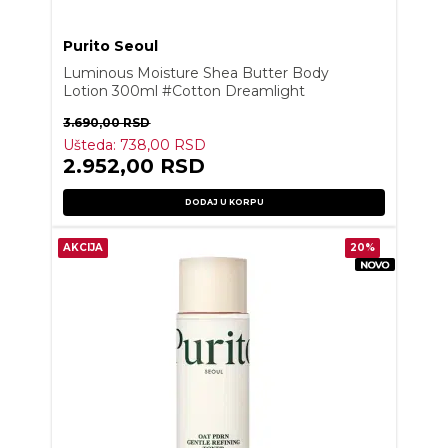
Purito Seoul
Luminous Moisture Shea Butter Body
Lotion 300ml #Cotton Dreamlight
3.690,00
RSD
Ušteda:
738,00
RSD
2.952,00
RSD
DODAJ U KORPU
AKCIJA
20%