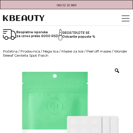
065 52 32 889
Besplatna isporuka
REGISTRUJTE SE
za iznos preko 6000 RSD
Ostvarite popuste %
Početna
/
Prodavnica
/
Nega lica
/
Maske za lice
/
Peel off maske
/ Wonder
Releaf Centella Spot Patch