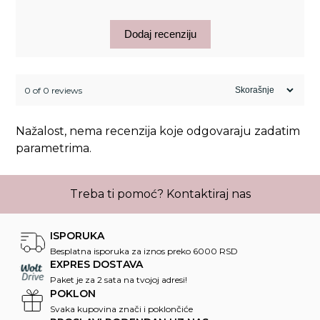
Dodaj recenziju
0 of 0 reviews
Nažalost, nema recenzija koje odgovaraju zadatim
parametrima.
Treba ti pomoć?
Kontaktiraj nas
ISPORUKA
Besplatna isporuka za iznos preko 6000 RSD
EXPRES DOSTAVA
Paket je za 2 sata na tvojoj adresi!
POKLON
Svaka kupovina znači i poklončiće