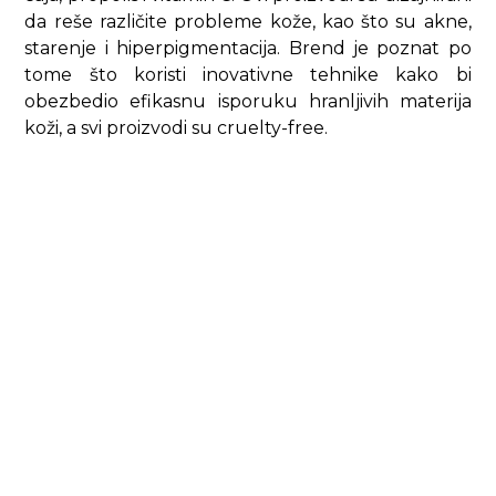
da reše različite probleme kože, kao što su akne,
starenje i hiperpigmentacija. Brend je poznat po
tome što koristi inovativne tehnike kako bi
obezbedio efikasnu isporuku hranljivih materija
koži, a svi proizvodi su cruelty-free.