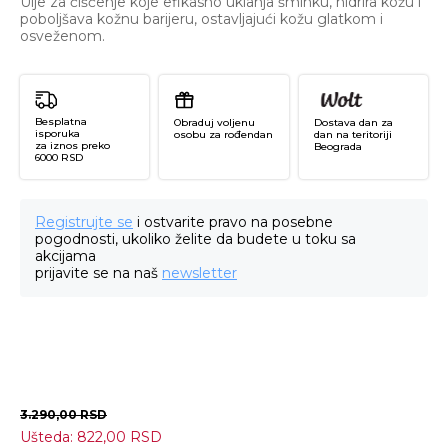
Ulje za čišćenje koje efikasno uklanja šminku, hidrira kožu i
poboljšava kožnu barijeru, ostavljajući kožu glatkom i
osveženom.
Besplatna
Obraduj voljenu
Dostava dan za
isporuka
osobu za rođendan
dan na teritoriji
za iznos preko
Beograda
6000 RSD
Registrujte se
i ostvarite pravo na posebne
pogodnosti, ukoliko želite da budete u toku sa
akcijama
prijavite se na naš
newsletter
3.290,00
RSD
Ušteda:
822,00
RSD
Pr