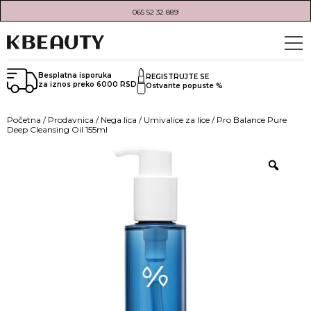
065 52 32 889
Besplatna isporuka
REGISTRUJTE SE
za iznos preko 6000 RSD
Ostvarite popuste %
Početna
/
Prodavnica
/
Nega lica
/
Umivalice za lice
/ Pro Balance Pure
Deep Cleansing Oil 155ml