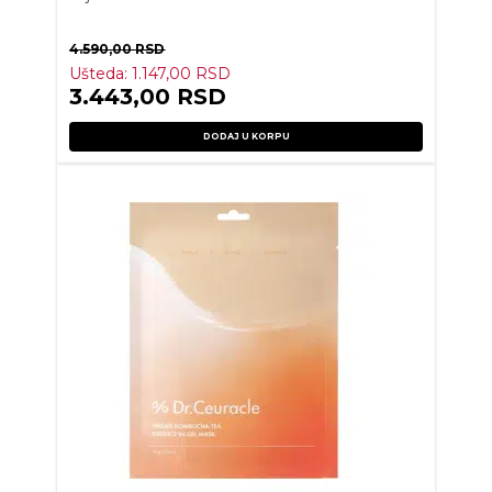
4.590,00
RSD
Ušteda:
1.147,00
RSD
3.443,00
RSD
DODAJ U KORPU