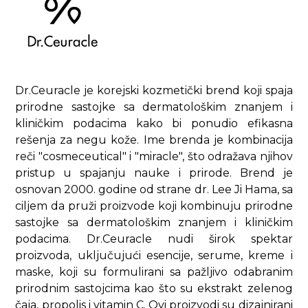
Dr.Ceuracle je korejski kozmetički brend koji spaja
prirodne sastojke sa dermatološkim znanjem i
kliničkim podacima kako bi ponudio efikasna
rešenja za negu kože. Ime brenda je kombinacija
reči "cosmeceutical" i "miracle", što odražava njihov
pristup u spajanju nauke i prirode. Brend je
osnovan 2000. godine od strane dr. Lee Ji Hama, sa
ciljem da pruži proizvode koji kombinuju prirodne
sastojke sa dermatološkim znanjem i kliničkim
podacima. Dr.Ceuracle nudi širok spektar
proizvoda, uključujući esencije, serume, kreme i
maske, koji su formulirani sa pažljivo odabranim
prirodnim sastojcima kao što su ekstrakt zelenog
čaja, propolis i vitamin C. Ovi proizvodi su dizajnirani