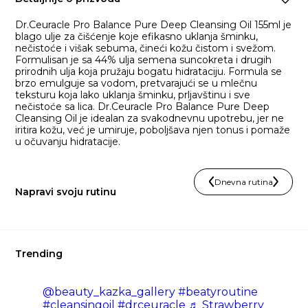
Dr.Ceuracle Pro Balance Pure Deep Cleansing Oil 155ml je
blago ulje za čišćenje koje efikasno uklanja šminku,
nečistoće i višak sebuma, čineći kožu čistom i svežom.
Formulisan je sa 44% ulja semena suncokreta i drugih
prirodnih ulja koja pružaju bogatu hidrataciju. Formula se
brzo emulguje sa vodom, pretvarajući se u mlečnu
teksturu koja lako uklanja šminku, prljavštinu i sve
nečistoće sa lica. Dr.Ceuracle Pro Balance Pure Deep
Cleansing Oil je idealan za svakodnevnu upotrebu, jer ne
iritira kožu, već je umiruje, poboljšava njen tonus i pomaže
u očuvanju hidratacije.
Dnevna rutina
Napravi svoju rutinu
Trending
@beauty_kazka_gallery
#beatyroutine
#cleansingoil
#drceuracle
♬ Strawberry