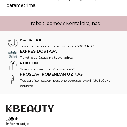
parametrima.
Treba ti pomoć?
Kontaktiraj nas
ISPORUKA
Besplatna isporuka za iznos preko 6000 RSD
EXPRES DOSTAVA
Paket je za 2 sata na tvojoj adresi!
POKLON
Svaka kupovina znači i poklončiće
PROSLAVI ROĐENDAN UZ NAS
Registruj se i ostvari posebne popuste, pravi liste i očekuj
poklone!
Informacije