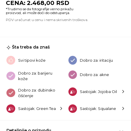
2.468,00
RSD
Ba
Pu
D
Cl
Oi
15
ko
Šta treba da znaš
Svi tipovi kože
Dobro za: iritaciju
Dobro za: barijeru
Dobro za: akne
kože
Dobro za: dubinsko
Sastojak: Jojoba Oil
čišćenje
Sastojak: Green Tea
Sastojak: Squalane
Detaljnije o prizvodu