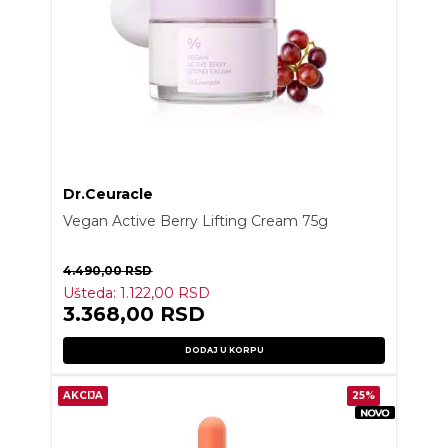
Dr.Ceuracle
Vegan Active Berry Lifting Cream 75g
4.490,00
RSD
Ušteda:
1.122,00
RSD
3.368,00
RSD
DODAJ U KORPU
AKCIJA
25%