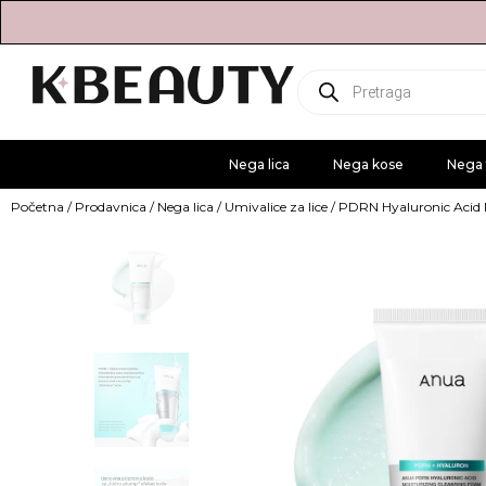
Products
search
Nega lica
Nega kose
Nega 
Početna
/
Prodavnica
/
Nega lica
/
Umivalice za lice
/ PDRN Hyaluronic Acid 