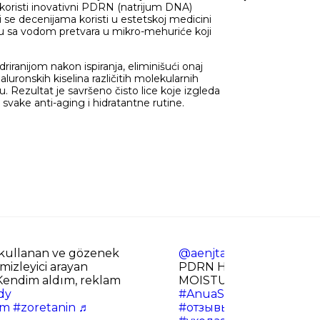
 koristi inovativni PDRN (natrijum DNA)
se decenijama koristi u estetskoj medicini
iru sa vodom pretvara u mikro-mehuriće koji
riranijom nakon ispiranja, eliminišući onaj
luronskih kiselina različitih molekularnih
. Rezultat je savršeno čisto lice koje izgleda
vake anti-aging i hidratantne rutine.
kullanan ve gözenek
@aenjta2
@ANUA CIS OF
mizleyici arayan
PDRN HYALURONIC ACI
 Kendim aldım, reklam
MOISTURIZING CLEANS
dy
#AnuaSkinStoryCHALL
am
#zoretanin
♬
#отзывыапиа
#ануапд