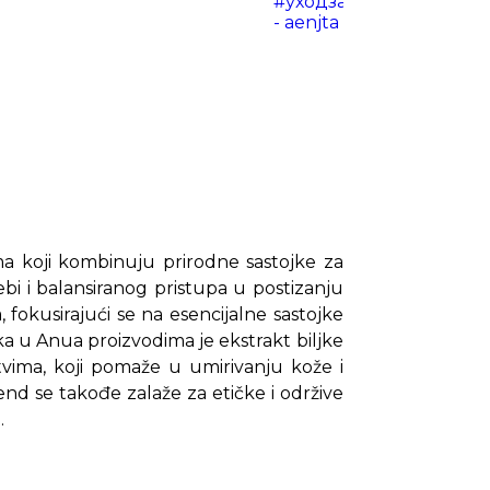
#уходзакожей
♬ ориги
- aenjta
a koji kombinuju prirodne sastojke za
ebi i balansiranog pristupa u postizanju
 fokusirajući se na esencijalne sastojke
aka u Anua proizvodima je ekstrakt biljke
tvima, koji pomaže u umirivanju kože i
nd se takođe zalaže za etičke i održive
.