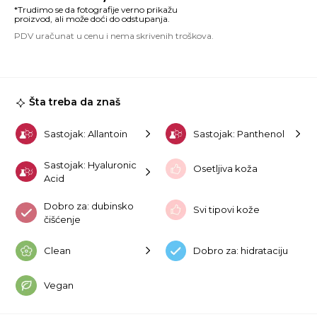
IN
Cl
Oi
2
ko
Šta treba da znaš
Sastojak: Allantoin
Sastojak: Panthenol
Sastojak: Hyaluronic
Osetljiva koža
Acid
Dobro za: dubinsko
Svi tipovi kože
čišćenje
Clean
Dobro za: hidrataciju
Vegan