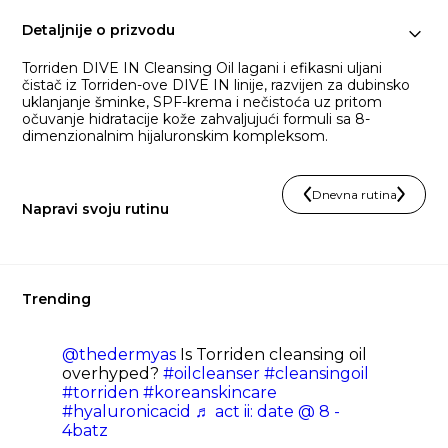
Detaljnije o prizvodu
Torriden DIVE IN Cleansing Oil lagani i efikasni uljani
čistač iz Torriden-ove DIVE IN linije, razvijen za dubinsko
uklanjanje šminke, SPF-krema i nečistoća uz pritom
očuvanje hidratacije kože zahvaljujući formuli sa 8-
dimenzionalnim hijaluronskim kompleksom.
Dnevna rutina
Napravi svoju rutinu
Trending
@thedermyas
Is Torriden cleansing oil
overhyped?
#oilcleanser
#cleansingoil
#torriden
#koreanskincare
#hyaluronicacid
♬ act ii: date @ 8 -
4batz