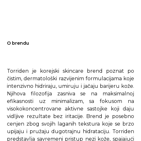
O brendu
Torriden je korejski skincare brend poznat po
čistim, dermatološki razvijenim formulacijama koje
intenzivno hidriraju, umiruju i jačaju barijeru kože.
Njihova filozofija zasniva se na maksimalnoj
efikasnosti uz minimalizam, sa fokusom na
visokokoncentrovane aktivne sastojke koji daju
vidljive rezultate bez iritacije. Brend je posebno
cenjen zbog svojih laganih tekstura koje se brzo
upijaju i pružaju dugotrajnu hidrataciju. Torriden
predstavlja savremeni pristup nezi kože, spajajući