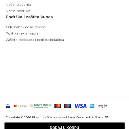
Način plaćanja
Način isporuke
Podrška i zaštita kupca
Odustanak od kupovine
Politika reklamacija
Zaštita podataka i politika kolačića
Copyright © 2026 Kbeauty - Sva prava zadržana. Designed by Studio 53
Maintenanced by
Izrada sajtova
SEO optimizacija
DODAJ U KORPU