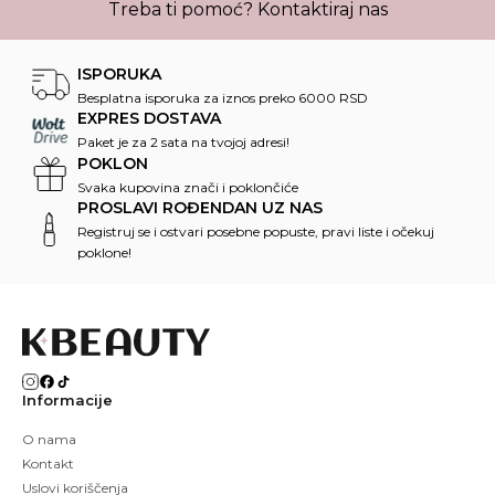
Treba ti pomoć?
Kontaktiraj nas
ISPORUKA
Besplatna isporuka za iznos preko 6000 RSD
EXPRES DOSTAVA
Paket je za 2 sata na tvojoj adresi!
POKLON
Svaka kupovina znači i poklončiće
PROSLAVI ROĐENDAN UZ NAS
Registruj se i ostvari posebne popuste, pravi liste i očekuj
poklone!
Informacije
O nama
Kontakt
Uslovi koriščenja