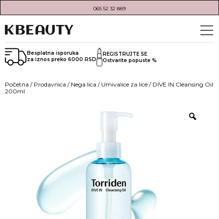
065 52 32 889
Besplatna isporuka
REGISTRUJTE SE
za iznos preko 6000 RSD
Ostvarite popuste %
Početna
/
Prodavnica
/
Nega lica
/
Umivalice za lice
/ DIVE IN Cleansing Oil
200ml