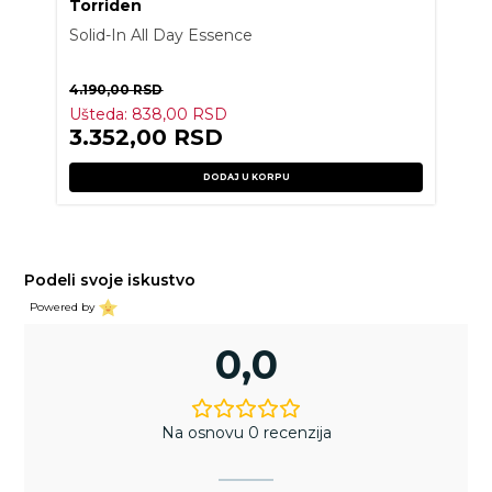
Torriden
Solid-In All Day Essence
4.190,00
RSD
Ušteda:
838,00
RSD
3.352,00
RSD
DODAJ U KORPU
Podeli svoje iskustvo
Powered by
0,0
Na osnovu 0 recenzija