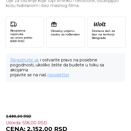
Ulje za čišćenje koje topi šminku i nečistoće, ostavljajući
kožu hidriranom i bez masnog filma.
Besplatna
Obraduj voljenu
Dostava dan za
isporuka
osobu za rođendan
dan na teritoriji
za iznos preko
Beograda
6000 RSD
Registrujte se
i ostvarite pravo na posebne
pogodnosti, ukoliko želite da budete u toku sa
akcijama
prijavite se na naš
newsletter
2.690,00
RSD
Ušteda:
538,00
RSD
DI
2.152,00
RSD