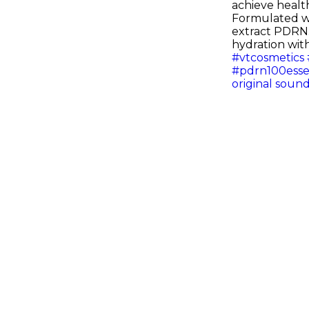
achieve health
Formulated w
extract PDRN. 
hydration wit
#vtcosmetics
#pdrn100ess
original sound