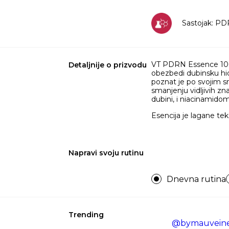
Sastojak: P
VT PDRN Essence 100 je
Detaljnije o prizvodu
obezbedi dubinsku hidr
poznat je po svojim s
smanjenju vidljivih zn
dubini, i niacinamidom
Esencija je lagane tek
Napravi svoju rutinu
Dnevna rutina
Trending
@bymauvein