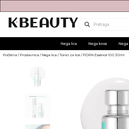
Products
search
Nega lica
Nega kose
Nega 
Početna
/
Prodavnica
/
Nega lica
/
Tonici za lice
/ PDRN Essence 100 30ml