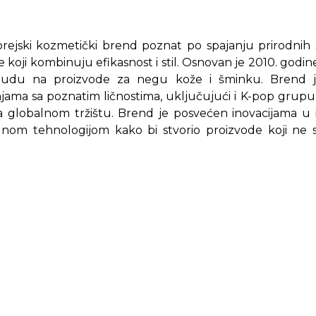
orejski kozmetički brend poznat po spajanju prirodnih
e koji kombinuju efikasnost i stil. Osnovan je 2010. godi
onudu na proizvode za negu kože i šminku. Brend
njama sa poznatim ličnostima, uključujući i K-pop grup
a globalnom tržištu. Brend je posvećen inovacijama u i
dnom tehnologijom kako bi stvorio proizvode koji ne