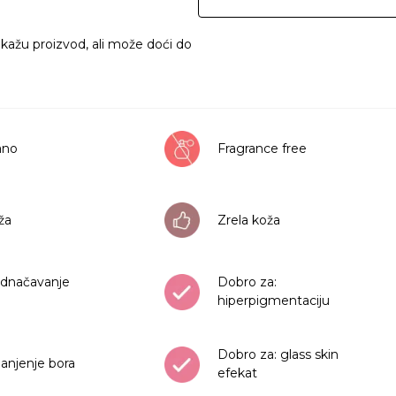
ikažu proizvod, ali može doći do
rano
Fragrance free
ža
Zrela koža
ednačavanje
Dobro za:
hiperpigmentaciju
Dobro za: glass skin
anjenje bora
efekat