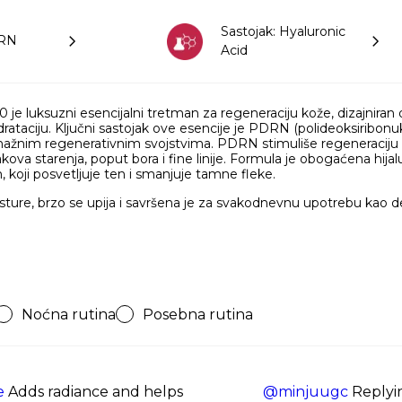
Sastojak: Hyaluronic
DRN
Acid
 luksuzni esencijalni tretman za regeneraciju kože, dizajniran da
ataciju. Ključni sastojak ove esencije je PDRN (polideoksiribonukl
nažnim regenerativnim svojstvima. PDRN stimuliše regeneraciju 
akova starenja, poput bora i fine linije. Formula je obogaćena hija
, koji posvetljuje ten i smanjuje tamne fleke.
sture, brzo se upija i savršena je za svakodnevnu upotrebu kao deo
Noćna rutina
Posebna rutina
e
Adds radiance and helps
@minjuugc
Replyi