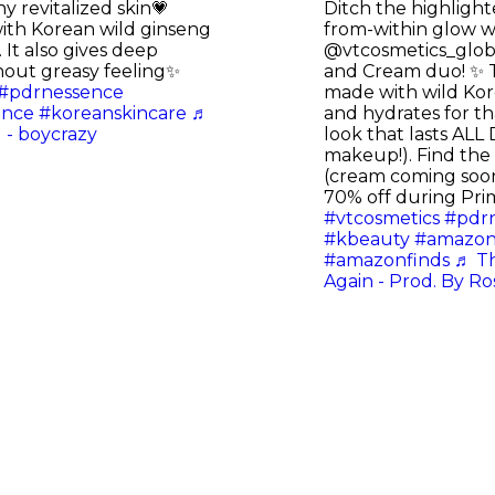
y revitalized skin💗
Ditch the highlighte
ith Korean wild ginseng
from-within glow w
It also gives deep
@vtcosmetics_glob
hout greasy feeling✨
and Cream duo! ✨ T
#pdrnessence
made with wild Ko
ence
#koreanskincare
♬
and hydrates for th
 - boycrazy
look that lasts ALL
makeup!). Find th
(cream coming soon
70% off during Pri
#vtcosmetics
#pdr
#kbeauty
#amazon
#amazonfinds
♬ Th
Again - Prod. By Ro