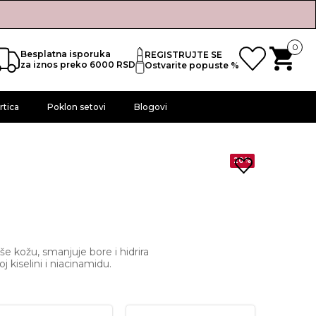
0
Besplatna isporuka
REGISTRUJTE SE
za iznos preko 6000 RSD
Ostvarite popuste %
rtica
Poklon setovi
Blogovi
20%
 kožu, smanjuje bore i hidrira
 kiselini i niacinamidu.