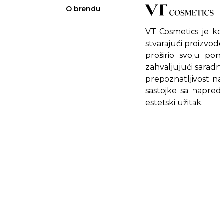
O brendu
VT Cosmetics je k
stvarajući proizvod
proširio svoju p
zahvaljujući sarad
prepoznatljivost n
sastojke sa napre
estetski užitak.