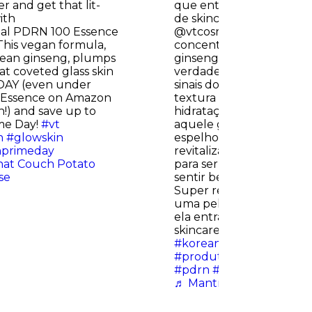
r and get that lit-
que entrou para minha li
ith
de skincare É a Essence
al PDRN 100 Essence
@vtcosmetics_global ! C
his vegan formula,
concentração de PDRN 
rean ginseng, plumps
ginseng coreano, essa e
at coveted glass skin
verdadeira potência! Aju
 DAY (even under
sinais do envelheciment
e Essence on Amazon
textura de pele. Ela pr
!) and save up to
hidratação intensa, deix
me Day!
#vt
aquele glow que até pa
n
#glowskin
espelho e uma textura m
primeday
revitalizada. Para peles o
at Couch Potato
para ser usada à noite, m
se
sentir bem, pode aplicar
Super recomendo para 
uma pele mais luminosa 
ela entra na etapa hidra
skincare
#kbeauty
#vtco
#koreanskincare
#kbeau
#produtoscoreanos
#sk
#pdrn
#skincare
@VTcosm
♬ Mantra - JENNIE