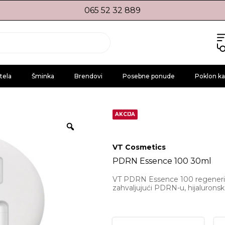
065 52 32 889
tela
Šminka
Brendovi
Posebne ponude
Poklon ka
AKCIJA
VT Cosmetics
PDRN Essence 100 30ml
VT PDRN Essence 100 regeneriše
zahvaljujući PDRN-u, hijaluronskoj