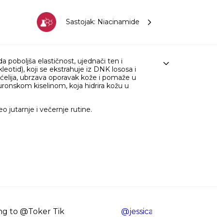
Sastojak: Niacinamide
 poboljša elastičnost, ujednači ten i
eotid), koji se ekstrahuje iz DNK lososa i
ćelija, ubrzava oporavak kože i pomaže u
luronskom kiselinom, koja hidrira kožu u
 jutarnje i večernje rutine.
ng to @Toker Tik
@jessicaksmartins
Se te