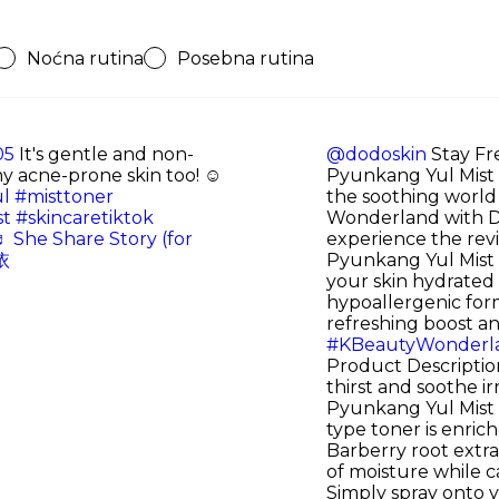
Noćna rutina
Posebna rutina
05
It's gentle and non-
@dodoskin
Stay Fr
 my acne-prone skin too! ☺
Pyunkang Yul Mist T
l
#misttoner
the soothing world
st
#skincaretiktok
Wonderland with
 She Share Story (for
experience the revi
依
Pyunkang Yul Mist 
your skin hydrated 
hypoallergenic form
refreshing boost a
#KBeautyWonderl
Product Descriptio
thirst and soothe ir
Pyunkang Yul Mist 
type toner is enric
Barberry root extra
of moisture while c
Simply spray onto 