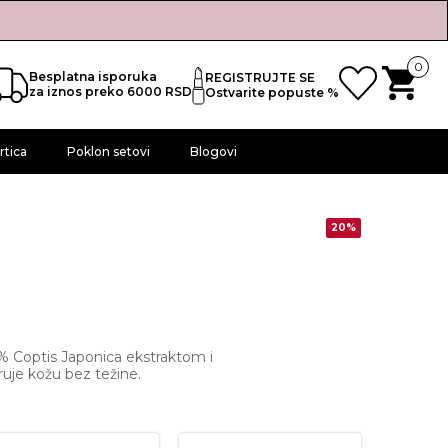
0
Besplatna isporuka
REGISTRUJTE SE
za iznos preko 6000 RSD
Ostvarite popuste %
rtica
Poklon setovi
Blogovi
20%
 % Coptis Japonica ekstraktom i
iruje kožu bez težine.