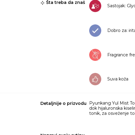
Šta treba da znaš
Sastojak: Gly
Dobro za: irit
Fragrance fr
Suva koža
Pyunkang Yul Mist Tone
Detaljnije o prizvodu
dok hijaluronska kiseli
tonik, za osveženje to