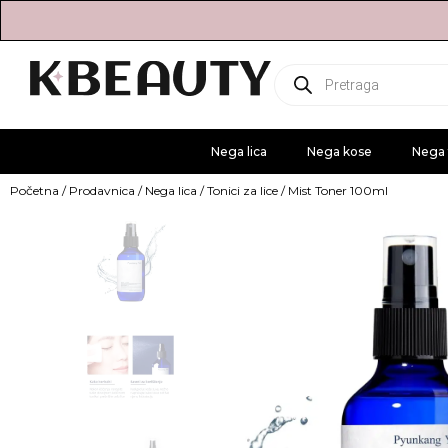
Products
search
Nega lica
Nega kose
Nega 
Početna
/
Prodavnica
/
Nega lica
/
Tonici za lice
/ Mist Toner 100ml