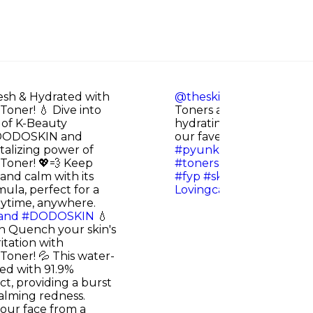
esh & Hydrated with
@theskincarecurator
Py
oner! 💧 Dive into
Toners are known for th
 of K-Beauty
hydrating properties! The
 DODOSKIN and
our fave cause it’s great 
talizing power of
#pyunkangyul
#pyunka
Toner! 💖💨 Keep
#toners
#kbeautyph
#k
and calm with its
#fyp
#skintokph
#beaut
ula, perfect for a
Lovingcall - Official Sou
nytime, anywhere.
and
#DODOSKIN
💧
n Quench your skin's
ritation with
Toner! 💦 This water-
hed with 91.9%
ct, providing a burst
alming redness.
your face from a