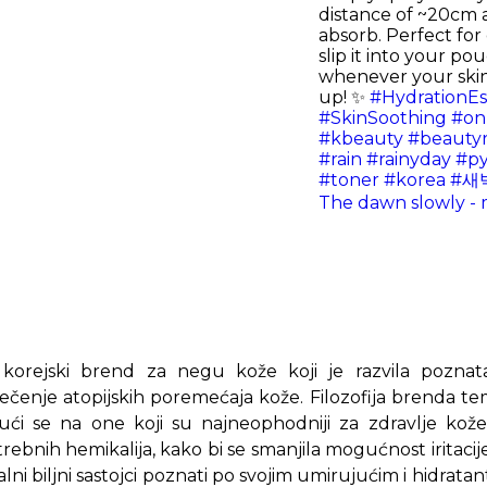
distance of ~20cm 
absorb. Perfect for
slip it into your p
whenever your skin
up! ✨
#HydrationEs
#SkinSoothing
#on
#kbeauty
#beautyr
#rain
#rainyday
#p
#toner
#korea
#새
The dawn slowly -
orejski brend za negu kože koji je razvila poznata
lečenje atopijskih poremećaja kože. Filozofija brenda t
ajući se na one koji su najneophodniji za zdravlje kož
rebnih hemikalija, kako bi se smanjila mogućnost iritacije
alni biljni sastojci poznati po svojim umirujućim i hidratan