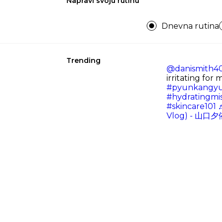
Napravi svoju rutinu
Dnevna rutina
Trending
@danismith4
irritating for
#pyunkangyu
#hydratingmi
#skincare101
♬
Vlog) - 山口夕