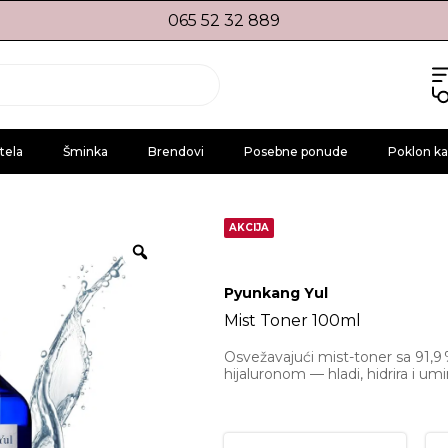
065 52 32 889
tela
Šminka
Brendovi
Posebne ponude
Poklon ka
AKCIJA
Pyunkang Yul
Mist Toner 100ml
Osvežavajući mist-toner sa 91,9
hijaluronom — hladi, hidrira i um