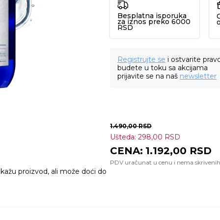
Besplatna isporuka
za iznos preko 6000
RSD
Registrujte se
i ostvarite prav
budete u toku sa akcijama
prijavite se na naš
newsletter
1.490,00
RSD
Ušteda:
298,00
RSD
1.192,00
RSD
ikažu proizvod, ali može doći do