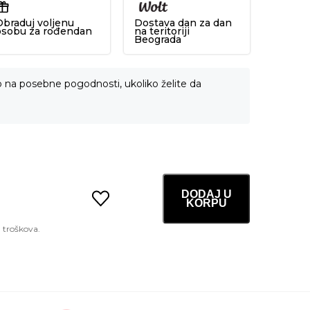
Obraduj voljenu
Dostava dan za dan
osobu za rođendan
na teritoriji
Beograda
o na posebne pogodnosti, ukoliko želite da
DODAJ U
KORPU
Mist
Toner
100ml
količina