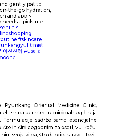
and gently pat to
 on-the-go hydration,
ouch and apply
 needs a pick-me-
sentials
lineshopping
outine
#skincare
yunkangyul
#mist
벽이천천히
#usa
♬
 moonc
 Pyunkang Oriental Medicine Clinic,
emelji se na korišćenju minimalnog broja
e. Formulacije sadrže samo esencijalne
, što ih čini pogodnim za osetljivu kožu.
tnim svojstvima, što doprinosi ravnoteži i