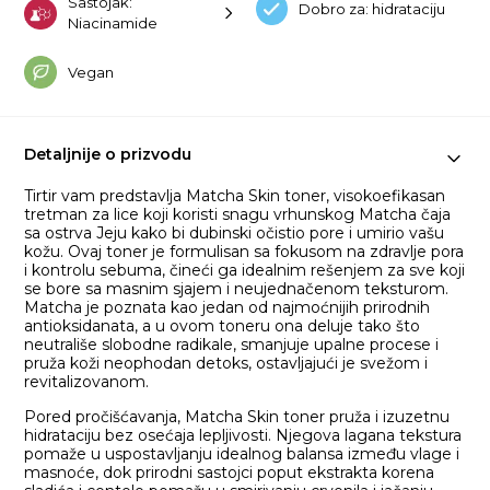
Sastojak:
Dobro za: hidrataciju
Niacinamide
Vegan
Detaljnije o prizvodu
Tirtir vam predstavlja Matcha Skin toner, visokoefikasan
tretman za lice koji koristi snagu vrhunskog Matcha čaja
sa ostrva Jeju kako bi dubinski očistio pore i umirio vašu
kožu. Ovaj toner je formulisan sa fokusom na zdravlje pora
i kontrolu sebuma, čineći ga idealnim rešenjem za sve koji
se bore sa masnim sjajem i neujednačenom teksturom.
Matcha je poznata kao jedan od najmoćnijih prirodnih
antioksidanata, a u ovom toneru ona deluje tako što
neutrališe slobodne radikale, smanjuje upalne procese i
pruža koži neophodan detoks, ostavljajući je svežom i
revitalizovanom.
Pored pročišćavanja, Matcha Skin toner pruža i izuzetnu
hidrataciju bez osećaja lepljivosti. Njegova lagana tekstura
pomaže u uspostavljanju idealnog balansa između vlage i
masnoće, dok prirodni sastojci poput ekstrakta korena