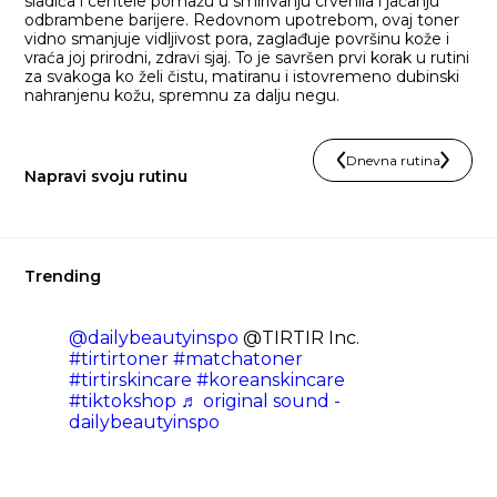
sladića i centele pomažu u smirivanju crvenila i jačanju
odbrambene barijere. Redovnom upotrebom, ovaj toner
vidno smanjuje vidljivost pora, zaglađuje površinu kože i
vraća joj prirodni, zdravi sjaj. To je savršen prvi korak u rutini
za svakoga ko želi čistu, matiranu i istovremeno dubinski
nahranjenu kožu, spremnu za dalju negu.
Dnevna rutina
Napravi svoju rutinu
Trending
@dailybeautyinspo
@TIRTIR Inc.
#tirtirtoner
#matchatoner
#tirtirskincare
#koreanskincare
#tiktokshop
♬ original sound -
dailybeautyinspo