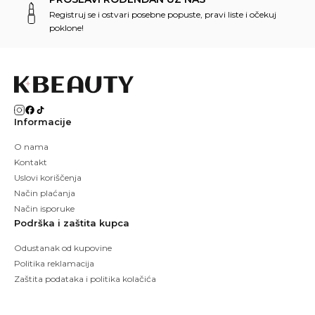
Registruj se i ostvari posebne popuste, pravi liste i očekuj
poklone!
Informacije
O nama
Kontakt
Uslovi koriščenja
Način plaćanja
Način isporuke
Podrška i zaštita kupca
Odustanak od kupovine
Politika reklamacija
Zaštita podataka i politika kolačića