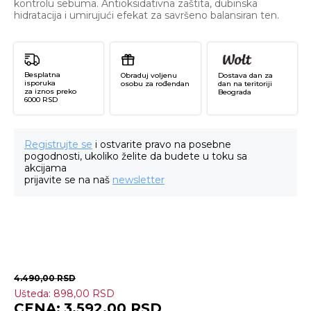
kontrolu sebuma. Antioksidativna zaštita, dubinska
hidratacija i umirujući efekat za savršeno balansiran ten.
Besplatna
Obraduj voljenu
Dostava dan za
isporuka
osobu za rođendan
dan na teritoriji
za iznos preko
Beograda
6000 RSD
Registrujte se
i ostvarite pravo na posebne
pogodnosti, ukoliko želite da budete u toku sa
akcijama
prijavite se na naš
newsletter
4.490,00
RSD
Ušteda:
898,00
RSD
Ma
3.592,00
RSD