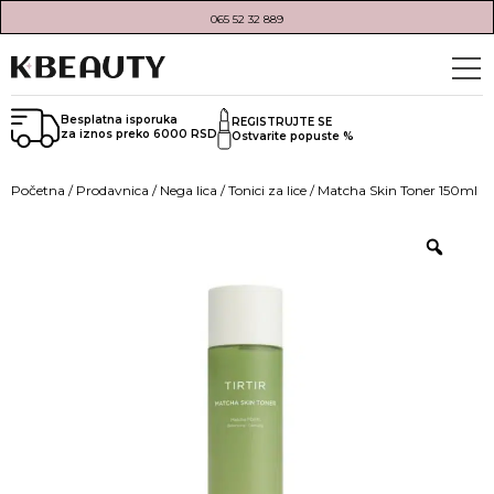
065 52 32 889
Besplatna isporuka
REGISTRUJTE SE
za iznos preko 6000 RSD
Ostvarite popuste %
Početna
/
Prodavnica
/
Nega lica
/
Tonici za lice
/ Matcha Skin Toner 150ml