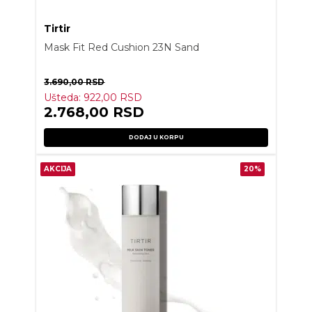
Tirtir
Mask Fit Red Cushion 23N Sand
3.690,00
RSD
Ušteda:
922,00
RSD
2.768,00
RSD
DODAJ U KORPU
AKCIJA
20%