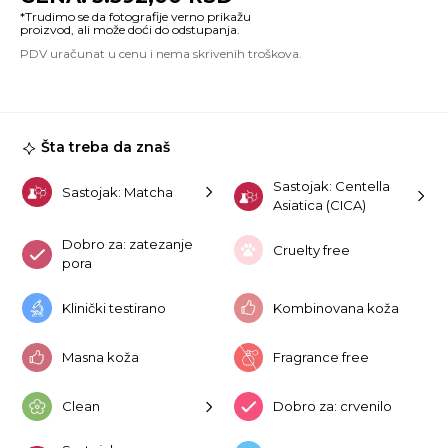
Sk
To
15
ko
Šta treba da znaš
Sastojak: Centella
Sastojak: Matcha
Asiatica (CICA)
Dobro za: zatezanje
Cruelty free
pora
Klinički testirano
Kombinovana koža
Masna koža
Fragrance free
Clean
Dobro za: crvenilo