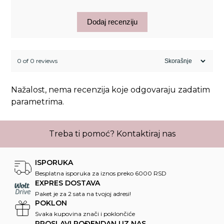
Dodaj recenziju
0 of 0 reviews
Nažalost, nema recenzija koje odgovaraju zadatim
parametrima.
Treba ti pomoć?
Kontaktiraj nas
ISPORUKA
Besplatna isporuka za iznos preko 6000 RSD
EXPRES DOSTAVA
Paket je za 2 sata na tvojoj adresi!
POKLON
Svaka kupovina znači i poklončiće
PROSLAVI ROĐENDAN UZ NAS