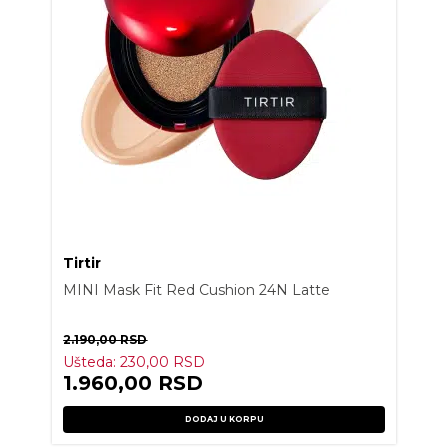
Tirtir
MINI Mask Fit Red Cushion 24N Latte
2.190,00
RSD
Ušteda:
230,00
RSD
1.960,00
RSD
DODAJ U KORPU