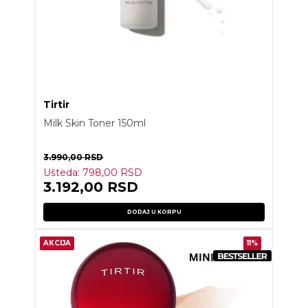
Tirtir
Milk Skin Toner 150ml
3.990,00
RSD
Ušteda:
798,00
RSD
3.192,00
RSD
DODAJ U KORPU
AKCIJA
11%