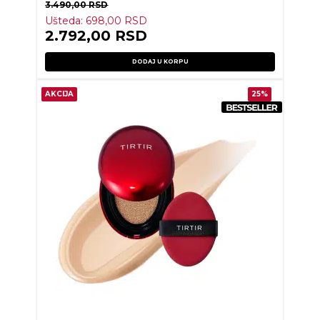
3.490,00
RSD
Ušteda:
698,00
RSD
2.792,00
RSD
DODAJ U KORPU
AKCIJA
25%