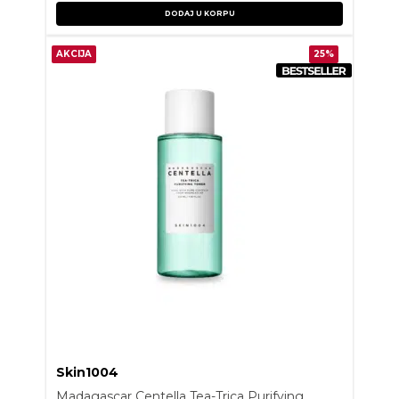
DODAJ U KORPU
AKCIJA
25%
Skin1004
Madagascar Centella Tea-Trica Purifying