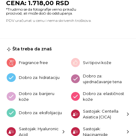
1.718,00
RSD
Ce
Hy
Ci
Br
To
21
ko
Šta treba da znaš
Fragrance free
Svi tipovi kože
Dobro za:
Dobro za: hidrataciju
ujednačavanje tena
Dobro za: barijeru
Dobro za: elastičnost
kože
kože
Sastojak: Centella
Dobro za: eksfolijaciju
Asiatica (CICA)
Sastojak: Hyaluronic
Sastojak:
Acid
Niacinamide