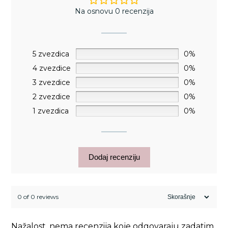
Na osnovu 0 recenzija
5 zvezdica
0%
4 zvezdice
0%
3 zvezdice
0%
2 zvezdice
0%
1 zvezdica
0%
Dodaj recenziju
0 of 0 reviews
Nažalost, nema recenzija koje odgovaraju zadatim