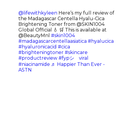
@lifewithkyleen
Here’s my full review of
the Madagascar Centella Hyalu-Cica
Brightening Toner from @SKIN1004
Global Official 💧 🛒 This is available at
@BeautyMnl
#skin1004
#madagascarcentellaasiatica
#hyalucica
#hyaluronicacid
#cica
#brighteningtoner
#skincare
#productreview
#fypシ゚viral
#niacinamide
♬ Happier Than Ever -
ASTN