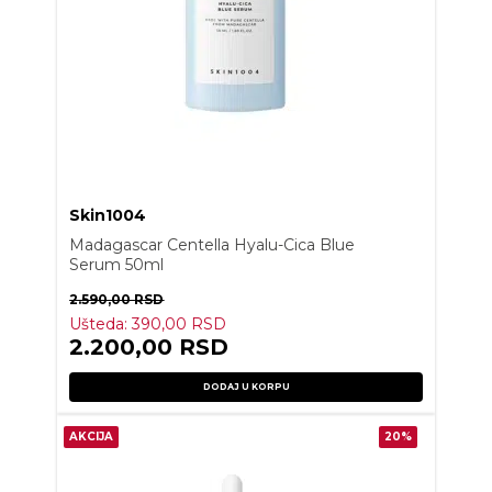
Skin1004
Madagascar Centella Hyalu-Cica Blue
Serum 50ml
2.590,00
RSD
Ušteda:
390,00
RSD
2.200,00
RSD
DODAJ U KORPU
AKCIJA
20%