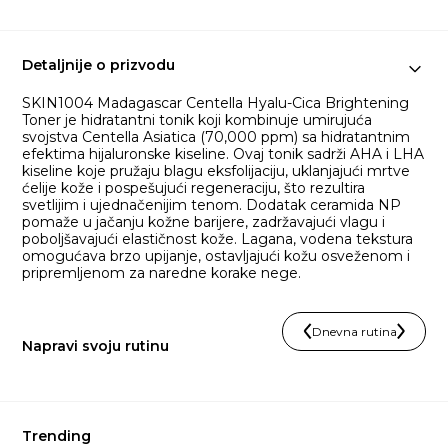
Detaljnije o prizvodu
SKIN1004 Madagascar Centella Hyalu-Cica Brightening
Toner je hidratantni tonik koji kombinuje umirujuća
svojstva Centella Asiatica (70,000 ppm) sa hidratantnim
efektima hijaluronske kiseline. Ovaj tonik sadrži AHA i LHA
kiseline koje pružaju blagu eksfolijaciju, uklanjajući mrtve
ćelije kože i pospešujući regeneraciju, što rezultira
svetlijim i ujednačenijim tenom. Dodatak ceramida NP
pomaže u jačanju kožne barijere, zadržavajući vlagu i
poboljšavajući elastičnost kože. Lagana, vodena tekstura
omogućava brzo upijanje, ostavljajući kožu osveženom i
pripremljenom za naredne korake nege.
Dnevna rutina
Napravi svoju rutinu
Trending