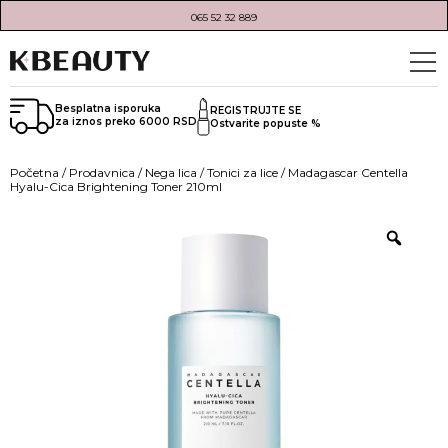
065 52 32 889
Besplatna isporuka
REGISTRUJTE SE
za iznos preko 6000 RSD
Ostvarite popuste %
Početna
/
Prodavnica
/
Nega lica
/
Tonici za lice
/ Madagascar Centella
Hyalu-Cica Brightening Toner 210ml