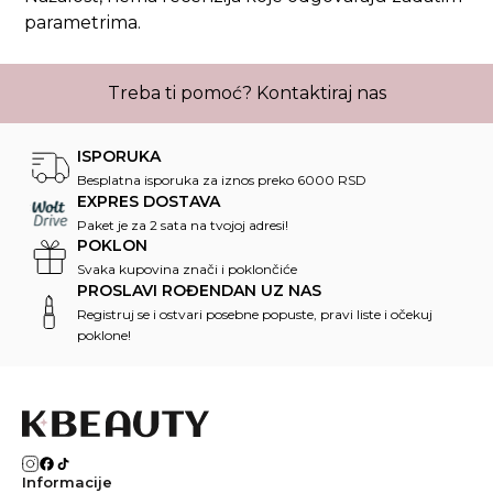
parametrima.
Treba ti pomoć?
Kontaktiraj nas
ISPORUKA
Besplatna isporuka za iznos preko 6000 RSD
EXPRES DOSTAVA
Paket je za 2 sata na tvojoj adresi!
POKLON
Svaka kupovina znači i poklončiće
PROSLAVI ROĐENDAN UZ NAS
Registruj se i ostvari posebne popuste, pravi liste i očekuj
poklone!
Informacije