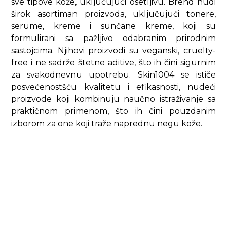
sve tipove kože, uključujući osetljivu. Brend nudi
širok asortiman proizvoda, uključujući tonere,
serume, kreme i sunčane kreme, koji su
formulirani sa pažljivo odabranim prirodnim
sastojcima. Njihovi proizvodi su veganski, cruelty-
free i ne sadrže štetne aditive, što ih čini sigurnim
za svakodnevnu upotrebu. Skin1004 se ističe
posvećenostšću kvalitetu i efikasnosti, nudeći
proizvode koji kombinuju naučno istraživanje sa
praktičnom primenom, što ih čini pouzdanim
izborom za one koji traže naprednu negu kože.