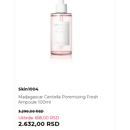
Skin1004
Madagascar Centella Poremizing Fresh
Ampoule 100ml
3.290,00
RSD
Ušteda:
658,00
RSD
2.632,00
RSD