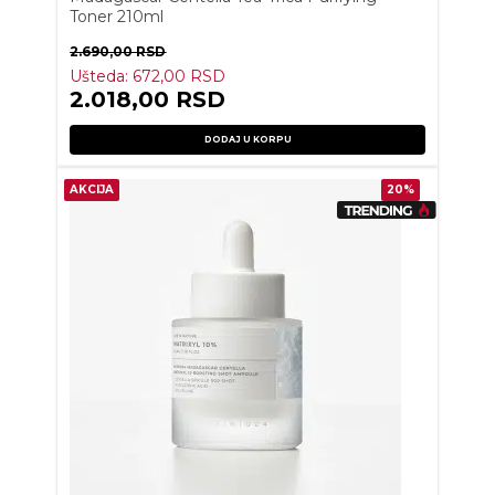
Toner 210ml
2.690,00
RSD
Ušteda:
672,00
RSD
2.018,00
RSD
DODAJ U KORPU
AKCIJA
20%