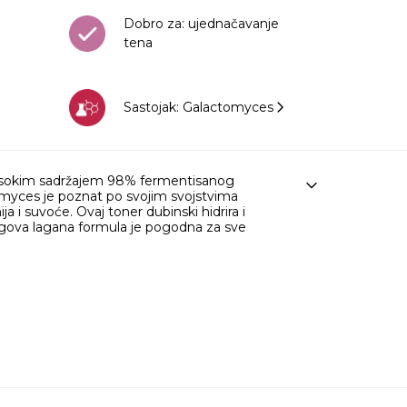
Dobro za: ujednačavanje
tena
Sastojak: Galactomyces
 visokim sadržajem 98% fermentisanog
tomyces je poznat po svojim svojstvima
a i suvoće. Ovaj toner dubinski hidrira i
Njegova lagana formula je pogodna za sve