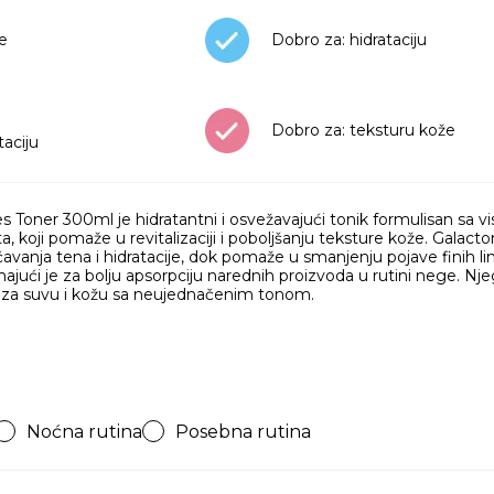
že
Dobro za: hidrataciju
Dobro za: teksturu kože
aciju
 Toner 300ml je hidratantni i osvežavajući tonik formulisan sa
, koji pomaže u revitalizaciji i poboljšanju teksture kože. Galac
avanja tena i hidratacije, dok pomaže u smanjenju pojave finih linij
majući je za bolju apsorpciju narednih proizvoda u rutini nege. 
 za suvu i kožu sa neujednačenim tonom.
Noćna rutina
Posebna rutina