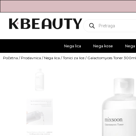
Products
search
Nega lica
Nega kose
Nega 
Početna
/
Prodavnica
/
Nega lica
/
Tonici za lice
/ Galactomyces Toner 300m