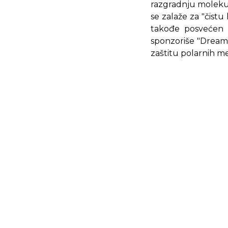
razgradnju molekula
se zalaže za "čistu
takođe posvećen od
sponzoriše "Dream 
zaštitu polarnih m