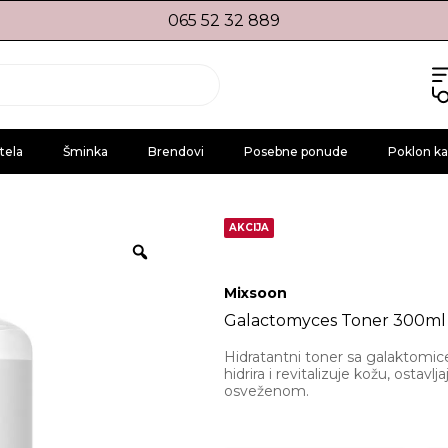
065 52 32 889
tela
Šminka
Brendovi
Posebne ponude
Poklon ka
l
AKCIJA
Mixsoon
Galactomyces Toner 300ml
Hidratantni toner sa galaktomice
hidrira i revitalizuje kožu, ostav
osveženom.