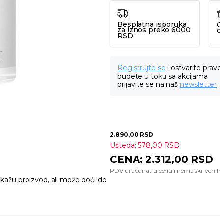
Besplatna isporuka
za iznos preko 6000
RSD
Registrujte se
i ostvarite prav
budete u toku sa akcijama
prijavite se na naš
newsletter
2.890,00
RSD
Ušteda:
578,00
RSD
2.312,00
RSD
ikažu proizvod, ali može doći do