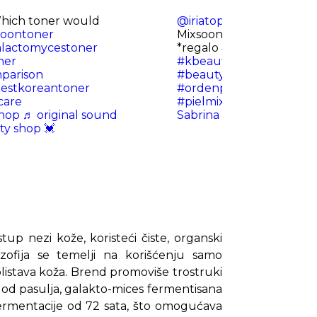
ich toner would
@iriatopsecret
Galactomy
soontoner
Mixsoon @mixsoon_offic
lactomycestoner
*regalo
#mixsoon
#kbea
ner
#kbeautytoner
#kbeaut
parison
#beautyreview
#fyp
#sk
estkoreantoner
#ordenproductos
#tónic
care
#pielmixta
#pielacneica
shop
♬ original sound
Sabrina Carpenter
ty shop 💓
tup nezi kože, koristeći čiste, organski
ofija se temelji na korišćenju samo
 blistava koža. Brend promoviše trostruki
a od pasulja, galakto-mices fermentisana
 fermentacije od 72 sata, što omogućava