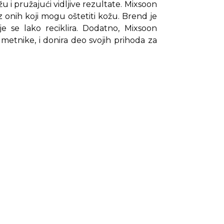
u i pružajući vidljive rezultate. Mixsoon
ez onih koji mogu oštetiti kožu. Brend je
je se lako reciklira. Dodatno, Mixsoon
etnike, i donira deo svojih prihoda za