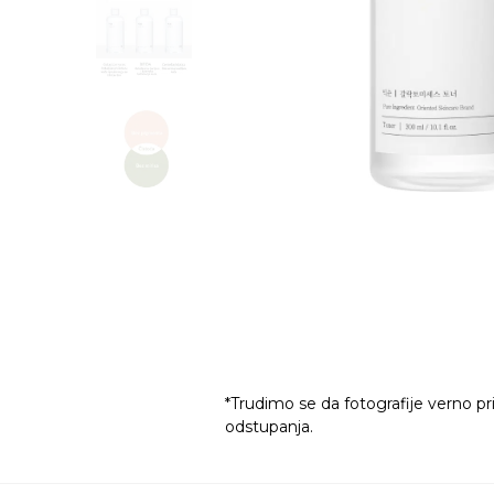
*Trudimo se da fotografije verno pr
odstupanja.