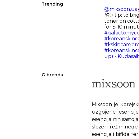
Trending
@mixsoon.us
🫧✨ tip: to bri
toner on cott
for 5-10 minut
#galactomyc
#koreanskinc
#kskincarepr
#koreanskinca
up) - Kudasai
O brendu
Mixsoon je korejski
uzgojene esencije
esencijalnih sastoj
složeni režim nege 
esencija i bifida 