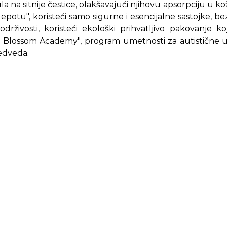
 na sitnije čestice, olakšavajući njihovu apsorpciju u kož
 lepotu", koristeći samo sigurne i esencijalne sastojke, b
rživosti, koristeći ekološki prihvatljivo pakovanje ko
Blossom Academy", program umetnosti za autistične um
edveda.