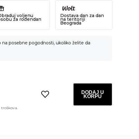
Obraduj voljenu
Dostava dan za dan
osobu za rođendan
na teritoriji
Beograda
o na posebne pogodnosti, ukoliko želite da
DODAJ U
KORPU
Galactomyces
Toner
300ml
količina