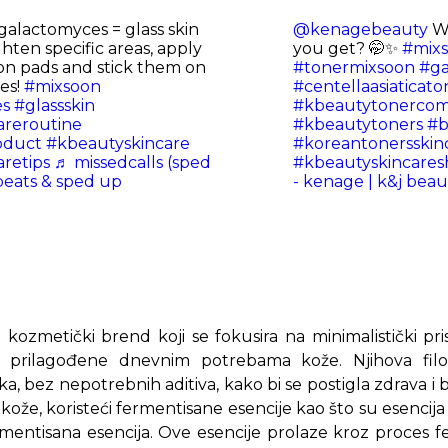
galactomyces = glass skin
@kenagebeauty
Wh
ghten specific areas, apply
you get? 🤭✨
#mix
on pads and stick them on
#tonermixsoon
#ga
es!
#mixsoon
#centellaasiaticato
es
#glassskin
#kbeautytonercom
areroutine
#kbeautytoners
#b
oduct
#kbeautyskincare
#koreantonersskin
retips
♬ missedcalls (sped
#kbeautyskincare
beats & sped up
- kenage | k&j beau
 kozmetički brend koji se fokusira na minimalistički pris
 prilagođene dnevnim potrebama kože. Njihova filoz
aka, bez nepotrebnih aditiva, kako bi se postigla zdrava i
kože, koristeći fermentisane esencije kao što su esencij
fermentisana esencija. Ove esencije prolaze kroz proces