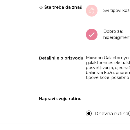
Šta treba da znaš
Svi tipovi ko
Dobro za:
hiperpigment
Mixsoon Galactomyces
Detaljnije o prizvodu
galaktomices ekstrakta
posvetljivanja, ujednač
balansira kožu, pripre
tipove kože, posebno
Napravi svoju rutinu
Dnevna rutina