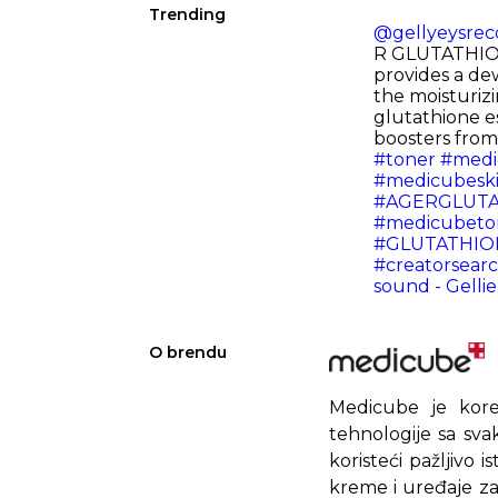
Trending
@gellyeysrec
R GLUTATHI
provides a de
the moisturizi
glutathione e
boosters fro
#toner
#medi
#medicubeski
#AGERGLUT
#medicubeto
#GLUTATHI
#creatorsearc
sound - Gelli
O brendu
Medicube je kore
tehnologije sa sva
koristeći pažljivo 
kreme i uređaje z