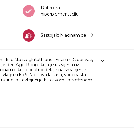
Dobro za:
hiperpigmentaciju
Sastojak: Niacinamide
kao što su glutathione i vitamin C derivati,
je deo Age-R linije koja je razvijena uz
iacinamid koji dodatno deluje na smanjenje
ava vlagu u koži. Njegova lagana, vodenasta
rutine, ostavljajući je blistavom i osveženom.