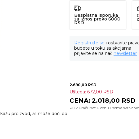
Besplatna isporuka
za iznos preko 6000
RSD
Registrujte se
i ostvarite prav
budete u toku sa akcijama
prijavite se na naš
newsletter
2.690,00
RSD
Ušteda:
672,00
RSD
2.018,00
RSD
ikažu proizvod, ali može doći do