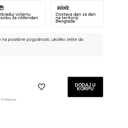
Obraduj voljenu
Dostava dan za dan
osobu za rođendan
na teritoriji
Beograda
o na posebne pogodnosti, ukoliko želite da
DODAJ U
KORPU
Age-
R
Glutathione
Glow
Toner
140ml
količina