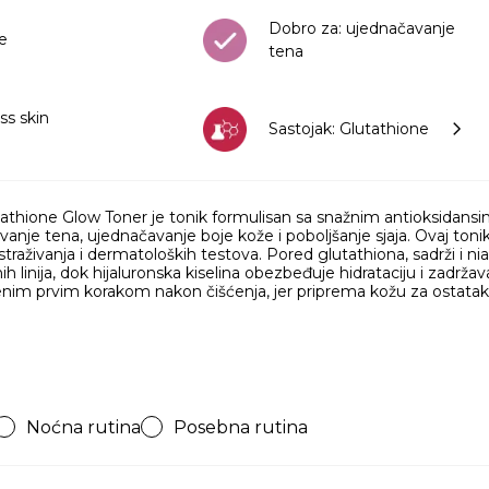
Dobro za: ujednačavanje
že
tena
ss skin
Sastojak: Glutathione
hione Glow Toner je tonik formulisan sa snažnim antioksidansima 
anje tena, ujednačavanje boje kože i poboljšanje sjaja. Ovaj tonik 
traživanja i dermatoloških testova. Pored glutathiona, sadrži i n
nih linija, dok hijaluronska kiselina obezbeđuje hidrataciju i zadrž
enim prvim korakom nakon čišćenja, jer priprema kožu za ostatak 
Noćna rutina
Posebna rutina