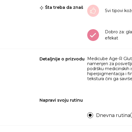
Šta treba da znaš
Svi tipovi ko
Dobro za: gla
efekat
Medicube Age-R Glutat
Detaljnije o prizvodu
namenjen za posvetljiv
podršku medicinskih is
hiperpigmentacija i fi
tekstura čini ga savrš
Napravi svoju rutinu
Dnevna rutina