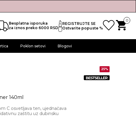
0
Besplatna isporuka
REGISTRUJTE SE
za iznos preko 6000 RSD
Ostvarite popuste %
rtica
Poklon setovi
Blogovi
25%
ner 140ml
om C osvetljava ten, ujednačava
idativnu zaštitu uz dubinsku