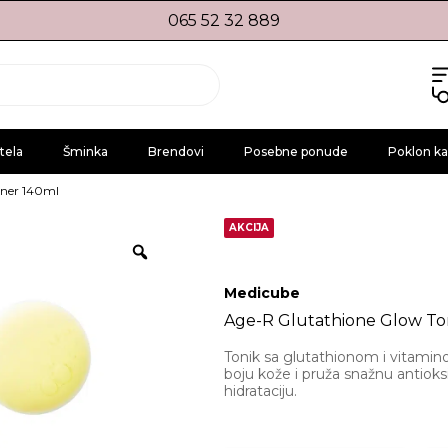
065 52 32 889
tela
Šminka
Brendovi
Posebne ponude
Poklon ka
oner 140ml
AKCIJA
Medicube
Age-R Glutathione Glow To
Tonik sa glutathionom i vitamin
boju kože i pruža snažnu antioks
hidrataciju.