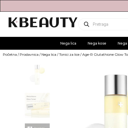
Products
search
Nega lica
Nega kose
Nega 
Početna
/
Prodavnica
/
Nega lica
/
Tonici za lice
/ Age-R Glutathione Glow T