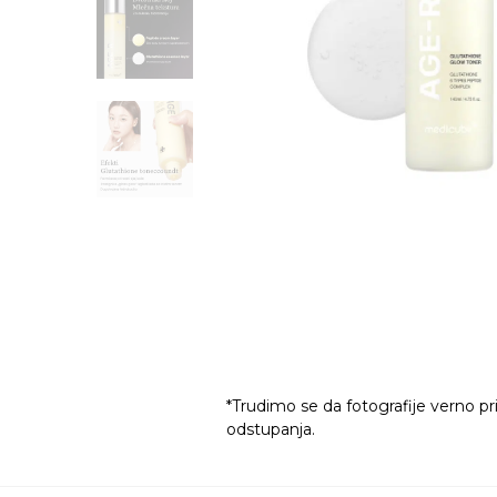
*Trudimo se da fotografije verno pr
odstupanja.