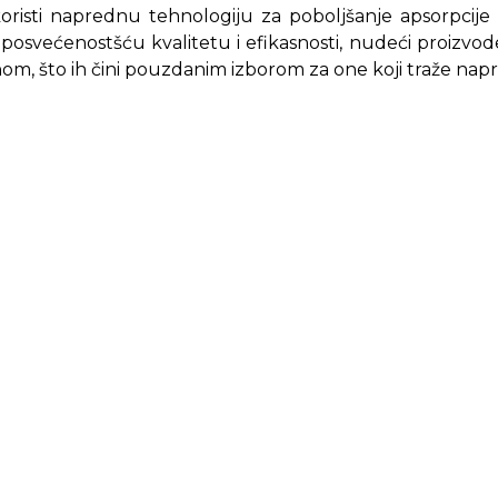
koristi naprednu tehnologiju za poboljšanje apsorpcije
 posvećenostšću kvalitetu i efikasnosti, nudeći proizvod
m, što ih čini pouzdanim izborom za one koji traže na