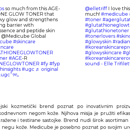
os
so much from this AGE-
@elletriff
I love thi
ONE GLOW TONER that
much!
#medicube
wy glow and strengthens
#toner
#agergluta
ng barrier with
#glutathioneglow
ssence and peptide skin
#glutathionetoner
m @Medicube Global
#tonerlovers
#skin
cube
#skincare
#glowyskin
#radia
ncare
#koreanskincarepr
ATHIONEGLOWTONER
#glowyskincare
#gl
ner
#AGE
-R
#koreanskincarero
ONEGLOWTONER
#fy
#fyp
sound - Elle Trifilet
hinsights
#ugc
♬ original
e.ugc˚୨୧｡
jski kozmetički brend poznat po inovativnim proiz
kodnevnom negom kože. Njihova misija je pružiti efikas
istražene i testirane sastojke. Brend nudi širok asortima
a negu kože. Medicube je posebno poznat po svojim ur