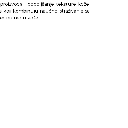
 proizvoda i poboljšanje teksture kože.
e koji kombinuju naučno istraživanje sa
prednu negu kože.