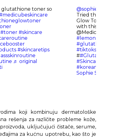
s glutathione toner so
@sophiestrange
✨ 7 days
#medicubeskincare
Tried the Medicube Age
thioneglowtoner
Glow Toner and here’s 
toner
with this lemon milk ton
#toner
#skincare
@Medicube Global
#Me
careroutine
#lemonmilktoner
#shak
ncebooster
#glutathione
#peptide
#
oducts
#skincaretips
#tiktokshopnewarrivals
assskinroutine
#
#GlutathioneGlow
#Gl
utine
♬ original
#SkincareReview
#skint
ti
#koreanskincare
♬ origi
Sophie Skincare & Beaut
vodima koji kombinuju dermatološke
na rešenja za različite probleme kože,
n proizvoda, uključujući čistače, serume,
eđajima za kućnu upotrebu, kao što je