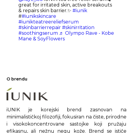
great for irritated skin, active breakouts
& repairs skin barrier.✨
#iunik
#
#iunikskincare
#iunikteatreereliefserum
#skinbarrierrepair
#skinirritation
#soothingserum
♬ Olympo Rave - Kobe
Mane & SoyFlowers
O brendu
iUNIK je korejski brend zasnovan na
minimalističkoj filozofiji, fokusiran na čiste, prirodne
i visokokoncentrovane sastojke koji pružaju
efikasnu, ali nežnu negu kože. Brend se ističe