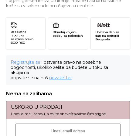
Lagani gel-serum za umirenje iritirane i aknama sklone
kože sa visokim udelom čajevca i centele.
Besplatna
Obraduj voljenu
Dostava dan za
isporuka
osobu za rođendan
dan na teritoriji
za iznos preko
Beograda
6000 RSD
Registrujte se
i ostvarite pravo na posebne
pogodnosti, ukoliko želite da budete u toku sa
akcijama
prijavite se na naš
newsletter
Nema na zalihama
USKORO U PRODAJI