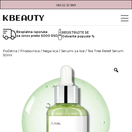
065 52 32 889
Besplatna isporuka
REGISTRUJTE SE
za iznos preko 6000 RSD
Ostvarite popuste %
Početna
/
Prodavnica
/
Nega lica
/
Serumi za lice
/ Tea Tree Relief Serum
50ml