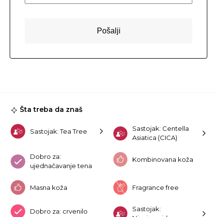
Šta treba da znaš
Sastojak: Centella
Sastojak: Tea Tree
Asiatica (CICA)
Dobro za:
Kombinovana koža
ujednačavanje tena
Masna koža
Fragrance free
Sastojak:
Dobro za: crvenilo