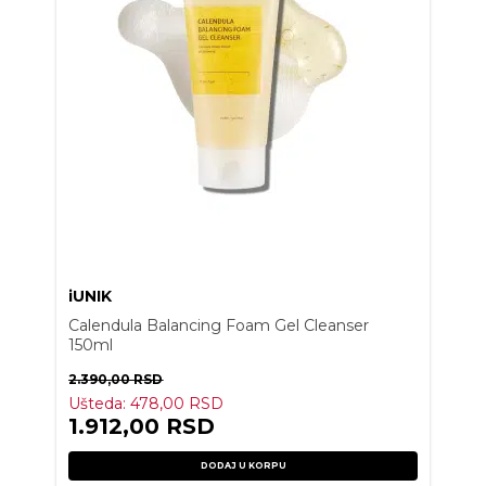
iUNIK
Calendula Balancing Foam Gel Cleanser
150ml
2.390,00
RSD
Ušteda:
478,00
RSD
1.912,00
RSD
DODAJ U KORPU