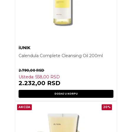
iUNIK
Calendula Complete Cleansing Oil 200ml
2.790,00
RSD
Ušteda:
558,00
RSD
2.232,00
RSD
DODAJ U KORPU
AKCIJA
20%