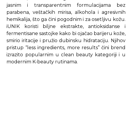
jasnim i transparentnim formulacijama bez
parabena, veštačkih mirisa, alkohola i agresivnih
hemikalija, što ga čini pogodnim i za osetljivu kožu.
iUNIK koristi biljne ekstrakte, antioksidanse i
fermentisane sastojke kako bi ojačao barijeru kože,
smirio iritacije i pružio dubinsku hidrataciju. Njihov
pristup “less ingredients, more results” čini brend
izrazito popularnim u clean beauty kategoriji i u
modernim K-beauty rutinama.