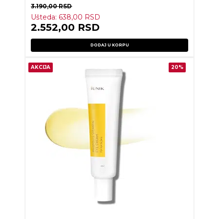
3.190,00
RSD
Ušteda:
638,00
RSD
2.552,00
RSD
DODAJ U KORPU
AKCIJA
20%