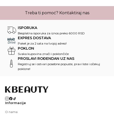
Treba ti pomoć?
Kontaktiraj nas
ISPORUKA
Besplatna isporuka za iznos preko 6000 RSD
EXPRES DOSTAVA
Paket je za 2 sata na tvojoj adresi!
POKLON
Svaka kupovina znači i poklončiće
PROSLAVI ROĐENDAN UZ NAS
Registruj se i ostvari posebne popuste, pravi liste i očekuj
poklone!
Informacije
O nama