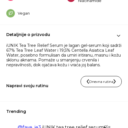
Niacinamide
Vegan
Detaljnije o prizvodu
iUNIK Tea Tree Relief Serum je lagan gel-serum koji sadrži
67% Tea Tree Leaf Water i 19,5% Centella Asiatica Leaf
Water, posebno formulisan da umiri iritiranu, masnu i kožu
sklonu aknama. Pomaže u smanjenju crvenila i
nepravilnosti, dok ojačava kožu i vraća joj balans.
Dnevna rutina
Napravi svoju rutinu
Trending
@faye_ie3
iUNIK tea tree relief serum🍃=