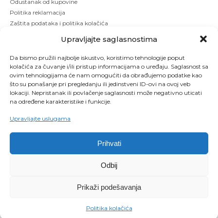
Odustanak od kupovine
Politika reklamacija
Zaštita podataka i politika kolačića
Upravljajte saglasnostima
Da bismo pružili najbolje iskustvo, koristimo tehnologije poput
kolačića za čuvanje i/ili pristup informacijama o uređaju. Saglasnost sa
ovim tehnologijama će nam omogućiti da obrađujemo podatke kao
što su ponašanje pri pregledanju ili jedinstveni ID-ovi na ovoj veb
lokaciji. Nepristanak ili povlačenje saglasnosti može negativno uticati
na određene karakteristike i funkcije.
Upravljajte uslugama
Prihvati
Copyright © 2026 Kbeauty - Sva prava zadržana. Designed by Studio 53
Odbij
Maintenanced by
Izrada sajtova
SEO optimizacija
Prikaži podešavanja
0
Politika kolačića