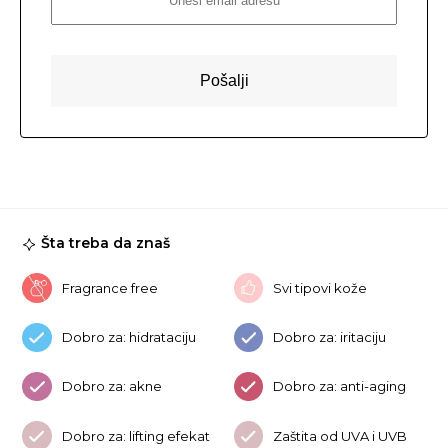
Šta treba da znaš
Fragrance free
Svi tipovi kože
Dobro za: hidrataciju
Dobro za: iritaciju
Dobro za: akne
Dobro za: anti-aging
Dobro za: lifting efekat
Zaštita od UVA i UVB