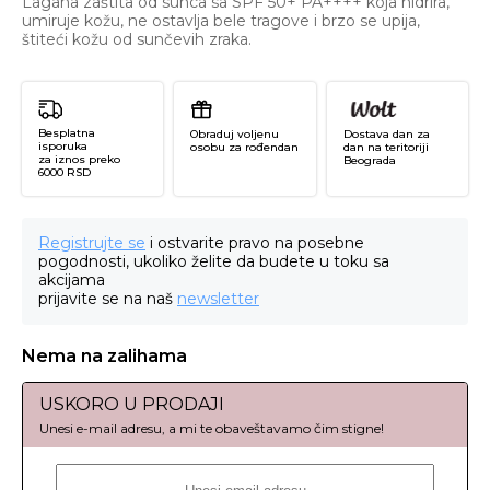
Lagana zaštita od sunca sa SPF 50+ PA++++ koja hidrira,
umiruje kožu, ne ostavlja bele tragove i brzo se upija,
štiteći kožu od sunčevih zraka.
Besplatna
Obraduj voljenu
Dostava dan za
isporuka
osobu za rođendan
dan na teritoriji
za iznos preko
Beograda
6000 RSD
Registrujte se
i ostvarite pravo na posebne
pogodnosti, ukoliko želite da budete u toku sa
akcijama
prijavite se na naš
newsletter
Nema na zalihama
USKORO U PRODAJI