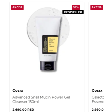
AKCIJA
10%
AKCIJA
Cosrx
Cosrx
Advanced Snail Mucin Power Gel
Galactomyc
Cleanser 150ml
Essence 1
2.690,00
RSD
2.990,00
RS