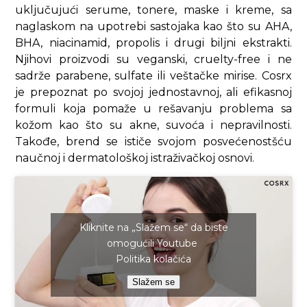
uključujući serume, tonere, maske i kreme, sa
naglaskom na upotrebi sastojaka kao što su AHA,
BHA, niacinamid, propolis i drugi biljni ekstrakti.
Njihovi proizvodi su veganski, cruelty-free i ne
sadrže parabene, sulfate ili veštačke mirise. Cosrx
je prepoznat po svojoj jednostavnoj, ali efikasnoj
formuli koja pomaže u rešavanju problema sa
kožom kao što su akne, suvoća i nepravilnosti.
Takođe, brend se ističe svojom posvećenostšću
naučnoj i dermatološkoj istraživačkoj osnovi.
Kliknite na „Slažem se“ da biste
omogućili Youtube
Politika kolačića
Slažem se