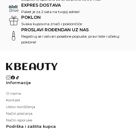
EXPRES DOSTAVA
Paket je za 2 sata na tvojoj adresi!
POKLON
Svaka kupovina znači i poklončiće
PROSLAVI ROĐENDAN UZ NAS
Registruj se i ostvari posebne popuste, pravi liste i očekuj
poklone!
Informacije
O nama
Kontakt
Uslovi koriščenja
Način plaćanja
Način isporuke
Podrška i zaštita kupca