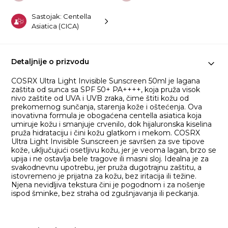
Sastojak: Centella
Asiatica (CICA)
Detaljnije o prizvodu
COSRX Ultra Light Invisible Sunscreen 50ml je lagana
zaštita od sunca sa SPF 50+ PA++++, koja pruža visok
nivo zaštite od UVA i UVB zraka, čime štiti kožu od
prekomernog sunčanja, starenja kože i oštećenja. Ova
inovativna formula je obogaćena centella asiatica koja
umiruje kožu i smanjuje crvenilo, dok hijaluronska kiselina
pruža hidrataciju i čini kožu glatkom i mekom. COSRX
Ultra Light Invisible Sunscreen je savršen za sve tipove
kože, uključujući osetljivu kožu, jer je veoma lagan, brzo se
upija i ne ostavlja bele tragove ili masni sloj. Idealna je za
svakodnevnu upotrebu, jer pruža dugotrajnu zaštitu, a
istovremeno je prijatna za kožu, bez iritacija ili težine.
Njena nevidljiva tekstura čini je pogodnom i za nošenje
ispod šminke, bez straha od zgušnjavanja ili peckanja.