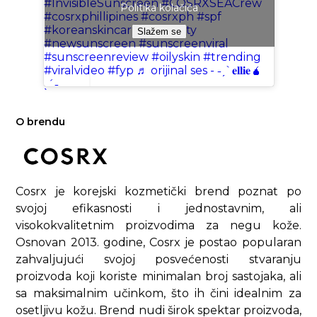
#InvisibleSunscreen
#COSRXSEACrew
Politika kolačića
#cosrxphillipines
#cosrxph
#spf
#koreanskincare
#kbeauty
Slažem se
#newsunscreen
#sunscreenviral
#sunscreenreview
#oilyskin
#trending
#viralvideo
#fyp
♬ orijinal ses - ˗ˏˋ𝐞𝐥𝐥𝐢𝐞🧉
ˎˊ˗
O brendu
Cosrx je korejski kozmetički brend poznat po
svojoj efikasnosti i jednostavnim, ali
visokokvalitetnim proizvodima za negu kože.
Osnovan 2013. godine, Cosrx je postao popularan
zahvaljujući svojoj posvećenosti stvaranju
proizvoda koji koriste minimalan broj sastojaka, ali
sa maksimalnim učinkom, što ih čini idealnim za
osetljivu kožu. Brend nudi širok spektar proizvoda,