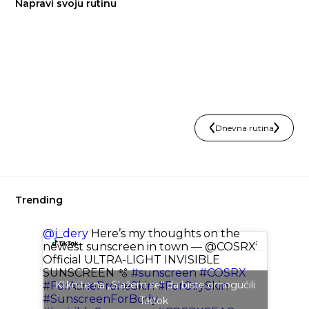
Napravi svoju rutinu
Dnevna rutina
Trending
@j_dery
Here’s my thoughts on the
newest sunscreen in town — @COSRX
Official ULTRA-LIGHT INVISIBLE
SUNSCREEN 🫧
#sunscreen
#COSRX
Kliknite na „Slažem se“ da biste omogućili
#ForAcneProneSkin
#ForOilySkin
#SunscreenForBody
Tiktok