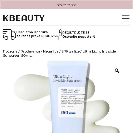
065 52 32 889
Besplatna isporuka
REGISTRUJTE SE
za iznos preko 6000 RSD
Ostvarite popuste %
Početna
/
Prodavnica
/
Nega lica
/
SPF za lice
/ Ultra Light Invisible
Sunscreen 50mL