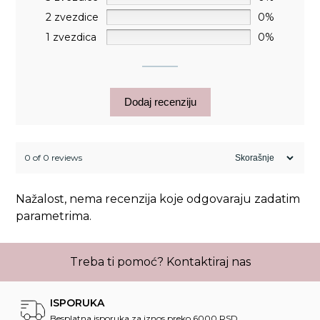
2 zvezdice
0%
1 zvezdica
0%
Dodaj recenziju
0 of 0 reviews
Nažalost, nema recenzija koje odgovaraju zadatim
parametrima.
Treba ti pomoć?
Kontaktiraj nas
ISPORUKA
Besplatna isporuka za iznos preko 6000 RSD