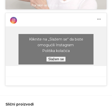
Kliknite na „Slažem se“ da biste
omogućili Instagram
Politika kolačića
Slažem se
Slični proizvodi