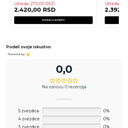
Ušteda:
270,00
RSD
Ušteda:
59
2.420,00
RSD
2.392,
DODAJ U KORPU
Podeli svoje iskustvo
Powered by
0,0
Na osnovu 0 recenzija
5 zvezdica
0%
4 zvezdice
0%
3 zvezdice
0%