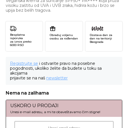
Veganska krema za sunčanje SPF50+ PA++++ koja pruža
visoku zaštitu od UVA i UVB zraka, hidrira kožu i brzo se
upija bez belih tragova.
Besplatna
Obraduj voljenu
Dostava dan za
isporuka
osobu za rođendan
dan na teritoriji
za iznos preko
Beograda
6000 RSD
Registrujte se
i ostvarite pravo na posebne
pogodnosti, ukoliko želite da budete u toku sa
akcijama
prijavite se na naš
newsletter
Nema na zalihama
USKORO U PRODAJI