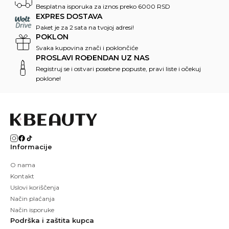
Besplatna isporuka za iznos preko 6000 RSD
EXPRES DOSTAVA
Paket je za 2 sata na tvojoj adresi!
POKLON
Svaka kupovina znači i poklončiće
PROSLAVI ROĐENDAN UZ NAS
Registruj se i ostvari posebne popuste, pravi liste i očekuj
poklone!
Informacije
O nama
Kontakt
Uslovi koriščenja
Način plaćanja
Način isporuke
Podrška i zaštita kupca