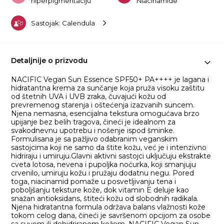
hiperpigmentaciju
Niacinamide
Sastojak: Calendula
Detaljnije o prizvodu
NACIFIC Vegan Sun Essence SPF50+ PA++++ je lagana i
hidratantna krema za sunčanje koja pruža visoku zaštitu
od štetnih UVA i UVB zraka, čuvajući kožu od
prevremenog starenja i oštećenja izazvanih suncem.
Njena nemasna, esencijalna tekstura omogućava brzo
upijanje bez belih tragova, čineći je idealnom za
svakodnevnu upotrebu i nošenje ispod šminke.
Formulisana je sa pažljivo odabranim veganskim
sastojcima koji ne samo da štite kožu, već je i intenzivno
hidriraju i umiruju.Glavni aktivni sastojci uključuju ekstrakte
cveta lotosa, nevena i pupoljka noćurka, koji smanjuju
crvenilo, umiruju kožu i pružaju dodatnu negu. Pored
toga, niacinamid pomaže u posvetljivanju tena i
poboljšanju teksture kože, dok vitamin E deluje kao
snažan antioksidans, štiteći kožu od slobodnih radikala.
Njena hidratantna formula održava balans vlažnosti kože
tokom celog dana, čineći je savršenom opcijom za osobe
sa suvom ili dehidriranom kožom. NACIFIC Vegan Sun