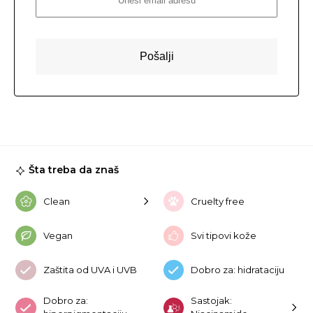
Šta treba da znaš
Clean
Cruelty free
Vegan
Svi tipovi kože
Zaštita od UVA i UVB
Dobro za: hidrataciju
Dobro za:
Sastojak: