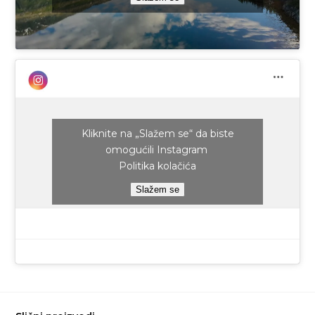
Kliknite na „Slažem se“ da biste
omogućili Instagram
Politika kolačića
Slažem se