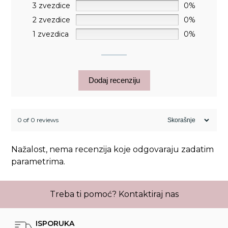
3 zvezdice
0%
2 zvezdice
0%
1 zvezdica
0%
Dodaj recenziju
0 of 0 reviews
Nažalost, nema recenzija koje odgovaraju zadatim
parametrima.
Treba ti pomoć?
Kontaktiraj nas
ISPORUKA