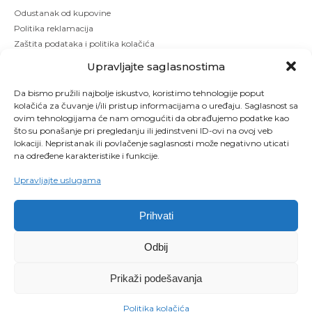
Odustanak od kupovine
Politika reklamacija
Zaštita podataka i politika kolačića
Upravljajte saglasnostima
Da bismo pružili najbolje iskustvo, koristimo tehnologije poput
kolačića za čuvanje i/ili pristup informacijama o uređaju. Saglasnost sa
ovim tehnologijama će nam omogućiti da obrađujemo podatke kao
što su ponašanje pri pregledanju ili jedinstveni ID-ovi na ovoj veb
lokaciji. Nepristanak ili povlačenje saglasnosti može negativno uticati
na određene karakteristike i funkcije.
Upravljajte uslugama
Prihvati
Copyright © 2026 Kbeauty - Sva prava zadržana. Designed by Studio 53
Odbij
Maintenanced by
Izrada sajtova
SEO optimizacija
Prikaži podešavanja
0
Politika kolačića