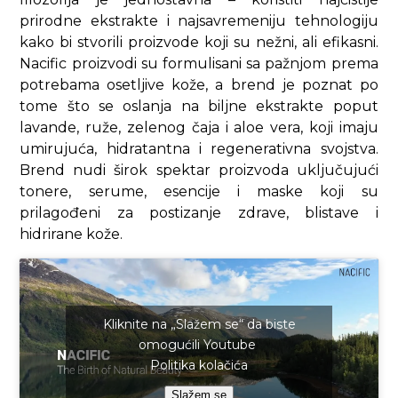
prirodne ekstrakte i najsavremeniju tehnologiju
kako bi stvorili proizvode koji su nežni, ali efikasni.
Nacific proizvodi su formulisani sa pažnjom prema
potrebama osetljive kože, a brend je poznat po
tome što se oslanja na biljne ekstrakte poput
lavande, ruže, zelenog čaja i aloe vera, koji imaju
umirujuća, hidratantna i regenerativna svojstva.
Brend nudi širok spektar proizvoda uključujući
tonere, serume, esencije i maske koji su
prilagođeni za postizanje zdrave, blistave i
hidrirane kože.
Kliknite na „Slažem se“ da biste
omogućili Youtube
Politika kolačića
Slažem se