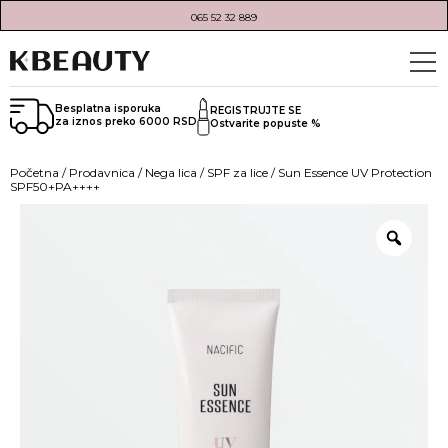
065 52 32 889
Besplatna isporuka
REGISTRUJTE SE
za iznos preko 6000 RSD
Ostvarite popuste %
Početna
/
Prodavnica
/
Nega lica
/
SPF za lice
/ Sun Essence UV Protection
SPF50+PA++++