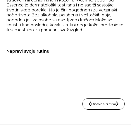
Essence je dermatološki testirana i ne sadrži sastojke
životinjskog porekla, što je čini pogodnom za veganski
način života.Bez alkohola, parabena i veštačkih boja,
pogodna je i za osobe sa osetljivom kožom.Može se
koristiti kao poslednji korak u rutini nege kože, pre šminke
ili samostalno za prirodan, svež izgled.
Napravi svoju rutinu
Dnevna rutina