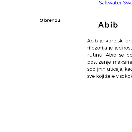
Saltwater Swe
O brendu
Abib je korejski b
filozofija je jedno
rutinu. Abib se p
postizanje maksimal
spoljnih uticaja, k
sve koji žele visok