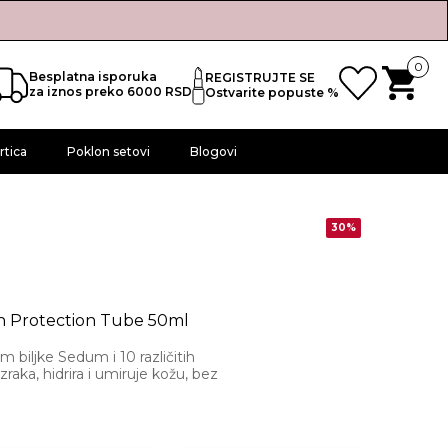
0
Besplatna isporuka
REGISTRUJTE SE
za iznos preko 6000 RSD
Ostvarite popuste %
rtica
Poklon setovi
Blogovi
30%
 Protection Tube 50ml
 biljke Sedum i 10 različitih
 zraka, hidrira i umiruje kožu, bez