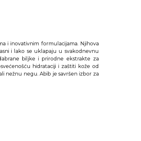
ma i inovativnim formulacijama. Njihova
fikasni i lako se uklapaju u svakodnevnu
abrane biljke i prirodne ekstrakte za
svećenošću hidrataciji i zaštiti kože od
ali nežnu negu. Abib je savršen izbor za