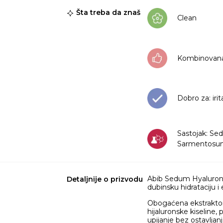
Šta treba da znaš
Clean
Kombinovana
Dobro za: irit
Sastojak: S
Sarmentos
Abib Sedum Hyaluron 
Detaljnije o prizvodu
dubinsku hidrataciju i
Obogaćena ekstraktom 
hijaluronske kiseline
upijanje bez ostavljanj