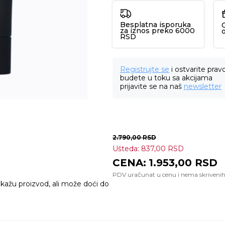
Besplatna isporuka
za iznos preko 6000
RSD
Registrujte se
i ostvarite prav
budete u toku sa akcijama
prijavite se na naš
newsletter
2.790,00
RSD
Ušteda:
837,00
RSD
1.953,00
RSD
ikažu proizvod, ali može doći do