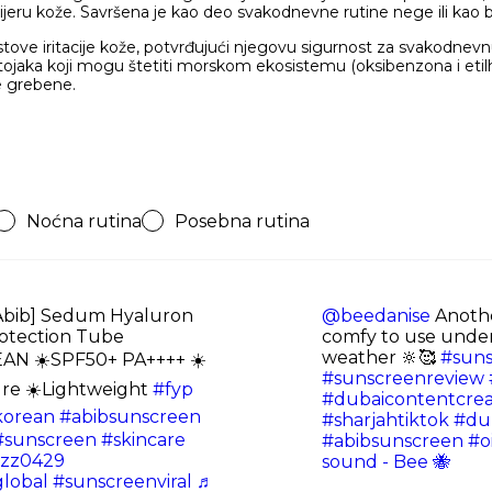
rijeru kože. Savršena je kao deo svakodnevne rutine nege ili kao
tove iritacije kože, potvrđujući njegovu sigurnost za svakodnevnu 
tojaka koji mogu štetiti morskom ekosistemu (oksibenzona i etil
e grebene.
Noćna rutina
Posebna rutina
Abib] Sedum Hyaluron
@beedanise
Anothe
otection Tube
comfy to use under
weather 🔆🥰
#suns
N ☀️SPF50+ PA++++ ☀️
#sunscreenreview
re ☀️Lightweight
#fyp
#dubaicontentcrea
korean
#abibsunscreen
#sharjahtiktok
#dub
#sunscreen
#skincare
#abibsunscreen
#o
zz0429
sound - Bee 🐝
global
#sunscreenviral
♬