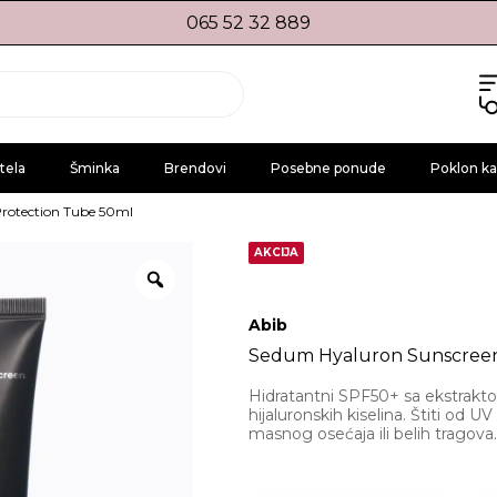
065 52 32 889
tela
Šminka
Brendovi
Posebne ponude
Poklon ka
rotection Tube 50ml
AKCIJA
Abib
Sedum Hyaluron Sunscreen
Hidratantni SPF50+ sa ekstraktom
hijaluronskih kiselina. Štiti od UV
masnog osećaja ili belih tragova.