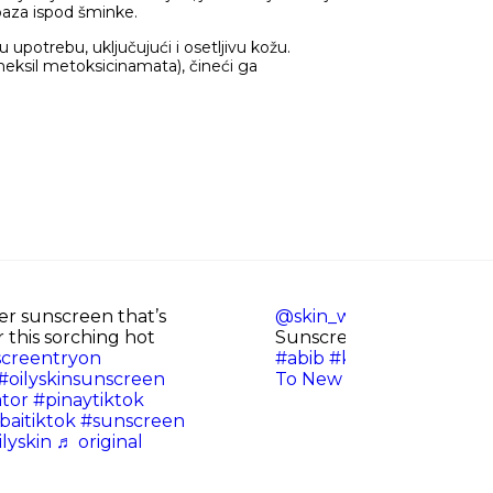
 baza ispod šminke.
upotrebu, uključujući i osetljivu kožu.
heksil metoksicinamata), čineći ga
r sunscreen that’s
@skin_withjenn
Abib Se
 this sorching hot
Sunscreen First Impress
creentryon
#abib
#kbeauty
#korean
#oilyskinsunscreen
To New York - Above & 
tor
#pinaytiktok
aitiktok
#sunscreen
ilyskin
♬ original