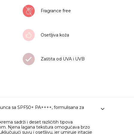
Fragrance free
Osetljiva koža
Zaštita od UVA i UVB
sunca sa SPF50+ PA++++, formulisana za
ma sadrži i deset različitih tipova
tičnom. Njena lagana tekstura omogućava brzo
jučujući suvu i osetljivu, jer umiruje iritacije