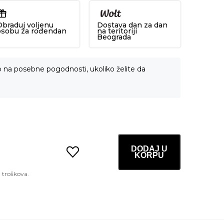
Obraduj voljenu
Dostava dan za dan
osobu za rođendan
na teritoriji
Beograda
o na posebne pogodnosti, ukoliko želite da
DODAJ U
KORPU
Sedum
Hyaluron
Sunscreen
Protection
Tube
50ml
količina