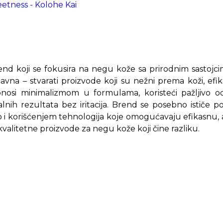
etness - Kolohe Kai
rend koji se fokusira na negu kože sa prirodnim sastojci
stavna – stvarati proizvode koji su nežni prema koži, e
onosi minimalizmom u formulama, koristeći pažljivo od
nih rezultata bez iritacija. Brend se posebno ističe po
ao i korišćenjem tehnologija koje omogućavaju efikasnu, 
okvalitetne proizvode za negu kože koji čine razliku.