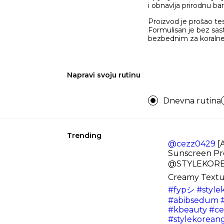
i obnavlja prirodnu ba
Proizvod je prošao tes
Formulisan je bez sas
bezbednim za koraln
Napravi svoju rutinu
Dnevna rutina
Trending
@cezz0429
[
Sunscreen Pr
@STYLEKOREA
Creamy Textu
#fypシ
#style
#abibsedum
#kbeauty
#ce
#stylekorean