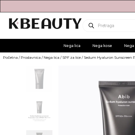
Products
search
Nega lica
Nega kose
Nega 
Početna
/
Prodavnica
/
Nega lica
/
SPF za lice
/ Sedum Hyaluron Sunscreen P