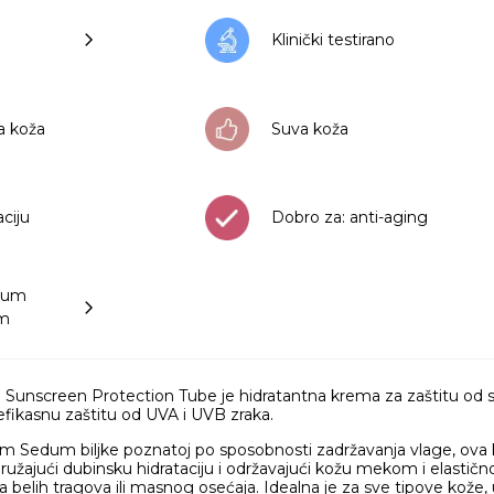
Klinički testirano
 koža
Suva koža
aciju
Dobro za: anti-aging
edum
um
Sunscreen Protection Tube je hidratantna krema za zaštitu od 
 efikasnu zaštitu od UVA i UVB zraka.
Sedum biljke poznatoj po sposobnosti zadržavanja vlage, ova kre
, pružajući dubinsku hidrataciju i održavajući kožu mekom i elas
a belih tragova ili masnog osećaja. Idealna je za sve tipove kože, ukl