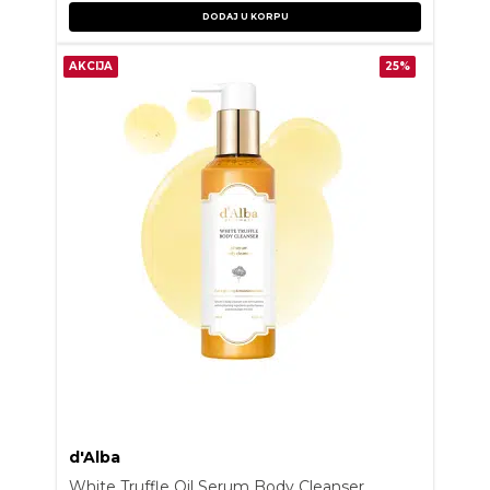
DODAJ U KORPU
AKCIJA
25%
d'Alba
White Truffle Oil Serum Body Cleanser