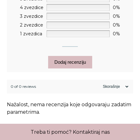
4 zvezdice
0%
3 zvezdice
0%
2 zvezdice
0%
1 zvezdica
0%
Dodaj recenziju
0 of 0 reviews
Nažalost, nema recenzija koje odgovaraju zadatim
parametrima.
Treba ti pomoć?
Kontaktiraj nas