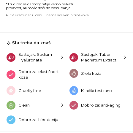
Tr
Do
S
&
C
7
ko
Šta treba da znaš
Sastojak: Sodium
Sastojak: Tuber
Hyaluronate
Magnatum Extract
Dobro za: elastičnost
Zrela koža
kože
Cruelty free
Klinički testirano
Clean
Dobro za: anti-aging
Dobro za: hidrataciju