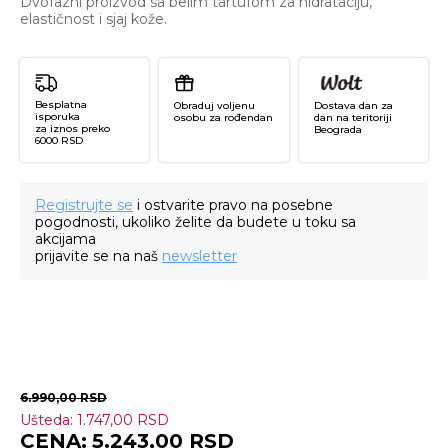
Dvofazni proizvod sa belim tartufom za hidrataciju,
elastičnost i sjaj kože.
Besplatna
Obraduj voljenu
Dostava dan za
isporuka
osobu za rođendan
dan na teritoriji
za iznos preko
Beograda
6000 RSD
Registrujte se
i ostvarite pravo na posebne
pogodnosti, ukoliko želite da budete u toku sa
akcijama
prijavite se na naš
newsletter
6.990,00
RSD
Ušteda:
1.747,00
RSD
Wh
5.243,00
RSD