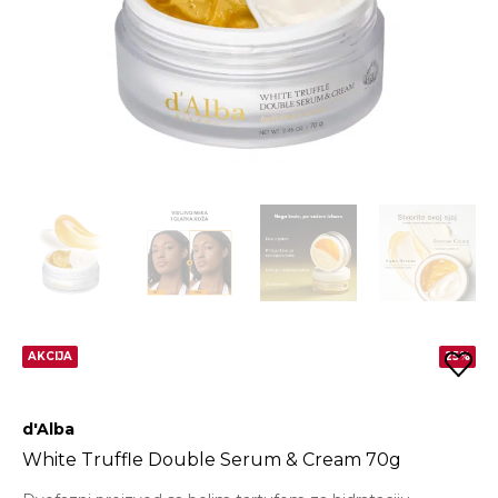
AKCIJA
25%
d'Alba
White Truffle Double Serum & Cream 70g