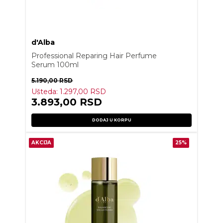
d'Alba
Professional Reparing Hair Perfume
Serum 100ml
5.190,00
RSD
Ušteda:
1.297,00
RSD
3.893,00
RSD
DODAJ U KORPU
AKCIJA
25%