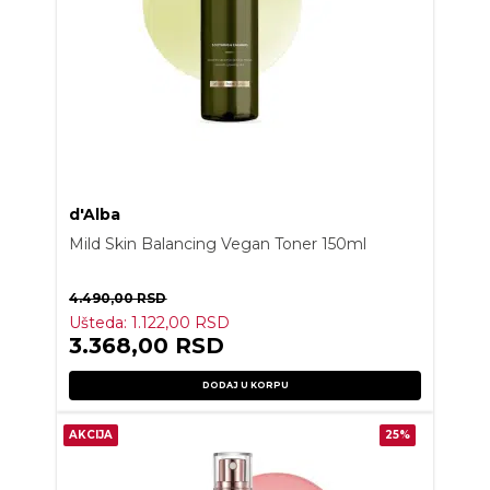
d'Alba
Mild Skin Balancing Vegan Toner 150ml
4.490,00
RSD
Ušteda:
1.122,00
RSD
3.368,00
RSD
DODAJ U KORPU
AKCIJA
25%