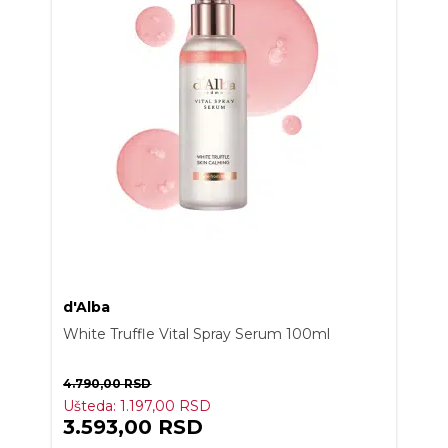
d'Alba
White Truffle Vital Spray Serum 100ml
4.790,00
RSD
Ušteda:
1.197,00
RSD
3.593,00
RSD