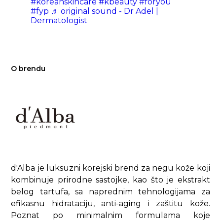
#koreanskincare
#kbeauty
#foryou
#fyp
♬ original sound - Dr Adel |
Dermatologist
O brendu
d'Alba je luksuzni korejski brend za negu kože koji
kombinuje prirodne sastojke, kao što je ekstrakt
belog tartufa, sa naprednim tehnologijama za
efikasnu hidrataciju, anti-aging i zaštitu kože.
Poznat po minimalnim formulama koje