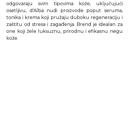
odgovaraju svim tipovima kože, uključujući
osetljivu, d'Alba nudi proizvode poput seruma,
tonika i krema koji pružaju duboku regeneraciju i
zaštitu od stresa i zagađenja. Brend je idealan za
one koji žele luksuznu, prirodnu i efikasnu negu
kože.