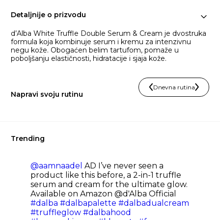
Detaljnije o prizvodu
d’Alba White Truffle Double Serum & Cream je dvostruka
formula koja kombinuje serum i kremu za intenzivnu
negu kože. Obogaćen belim tartufom, pomaže u
poboljšanju elastičnosti, hidratacije i sjaja kože.
Dnevna rutina
Napravi svoju rutinu
Trending
@aamnaadel
AD I’ve never seen a
product like this before, a 2-in-1 truffle
serum and cream for the ultimate glow.
Available on Amazon @d'Alba Official
#dalba
#dalbapalette
#dalbadualcream
#truffleglow
#dalbahood