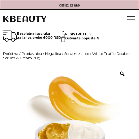
065 52 32 889
Besplatna isporuka
REGISTRUJTE SE
za iznos preko 6000 RSD
Ostvarite popuste %
Početna
/
Prodavnica
/
Nega lica
/
Serumi za lice
/ White Truffle Double
Serum & Cream 70g