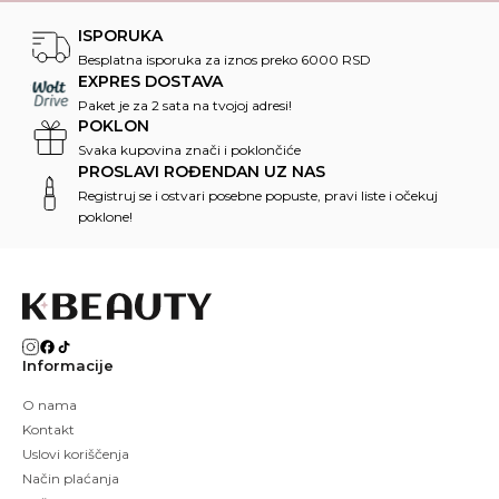
ISPORUKA
Besplatna isporuka za iznos preko 6000 RSD
EXPRES DOSTAVA
Paket je za 2 sata na tvojoj adresi!
POKLON
Svaka kupovina znači i poklončiće
PROSLAVI ROĐENDAN UZ NAS
Registruj se i ostvari posebne popuste, pravi liste i očekuj
poklone!
Informacije
O nama
Kontakt
Uslovi koriščenja
Način plaćanja