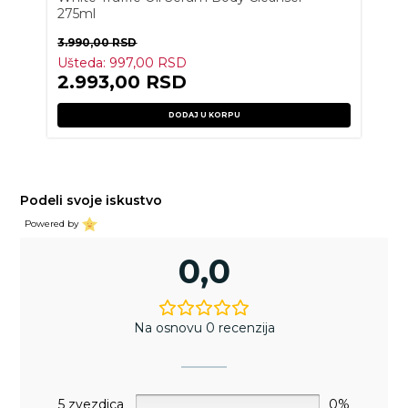
275ml
3.990,00
RSD
Ušteda:
997,00
RSD
2.993,00
RSD
DODAJ U KORPU
Podeli svoje iskustvo
Powered by
0,0
Na osnovu 0 recenzija
5 zvezdica
0%