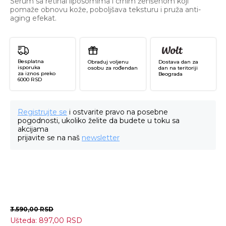
Serum sa retinal liposomima i crnim ženšenom koji
pomaže obnovu kože, poboljšava teksturu i pruža anti-
aging efekat.
Besplatna
Obraduj voljenu
Dostava dan za
isporuka
osobu za rođendan
dan na teritoriji
za iznos preko
Beograda
6000 RSD
Registrujte se
i ostvarite pravo na posebne
pogodnosti, ukoliko želite da budete u toku sa
akcijama
prijavite se na naš
newsletter
3.590,00
RSD
Ušteda:
897,00
RSD
Re