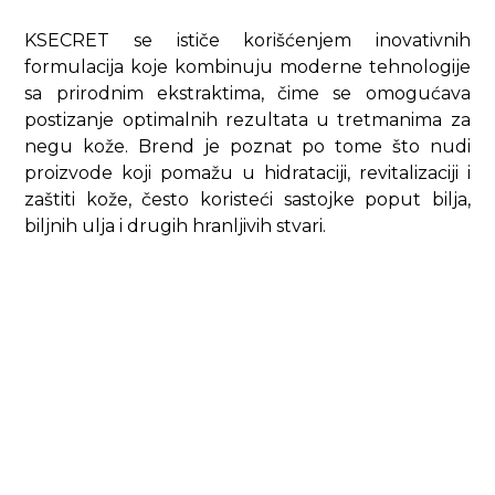
KSECRET se ističe korišćenjem inovativnih
formulacija koje kombinuju moderne tehnologije
sa prirodnim ekstraktima, čime se omogućava
postizanje optimalnih rezultata u tretmanima za
negu kože. Brend je poznat po tome što nudi
proizvode koji pomažu u hidrataciji, revitalizaciji i
zaštiti kože, često koristeći sastojke poput bilja,
biljnih ulja i drugih hranljivih stvari.