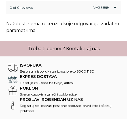
0 of 0 reviews
Nažalost, nema recenzija koje odgovaraju zadatim
parametrima.
Treba ti pomoć?
Kontaktiraj nas
ISPORUKA
Besplatna isporuka za iznos preko 6000 RSD
EXPRES DOSTAVA
Paket je za 2 sata na tvojoj adresi!
POKLON
Svaka kupovina znači i poklončiće
PROSLAVI ROĐENDAN UZ NAS
Registruj se i ostvari posebne popuste, pravi liste i očekuj
poklone!