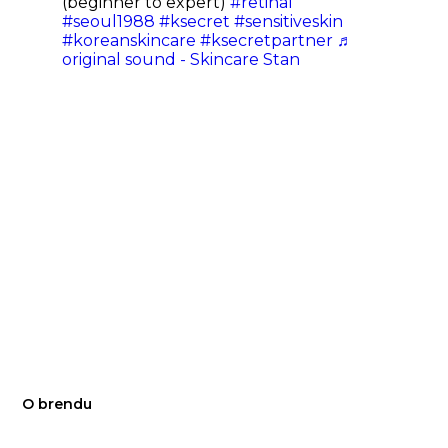
(beginner to expert)
#retinal
#seoul1988
#ksecret
#sensitiveskin
#koreanskincare
#ksecretpartner
♬
original sound - Skincare Stan
O brendu