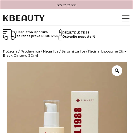
065 52 32 889
Besplatna isporuka
REGISTRUJTE SE
za iznos preko 6000 RSD
Ostvarite popuste %
Početna
/
Prodavnica
/
Nega lica
/
Serumi za lice
/ Retinal Liposome 2% +
Black Ginseng 30ml