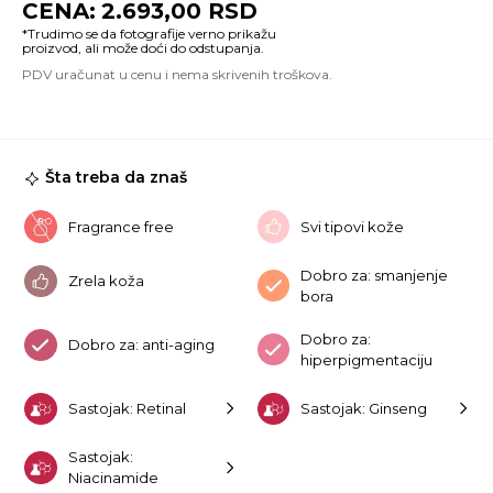
2.693,00
RSD
Li
2
+
Bl
Gi
30
ko
Šta treba da znaš
Fragrance free
Svi tipovi kože
Dobro za: smanjenje
Zrela koža
bora
Dobro za:
Dobro za: anti-aging
hiperpigmentaciju
Sastojak: Retinal
Sastojak: Ginseng
Sastojak:
Niacinamide