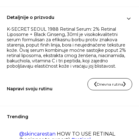
Detaljnije o prizvodu
​K-SECRET SEOUL 1988 Retinal Serum: 2% Retinal
Liposome + Black Ginseng, 30ml je visokokvalitetni
serum formulisan za efikasnu borbu protiv znakova
starenja, poput finih linija, bora i neujednačene teksture
kože. Ovaj serum kombinuje moćne sastojke poput 2%
retinal liposoma, ekstrakta crnog ženšena, niacinamida,
bakuchiola, vitamina C i tri peptida, koji zajedno
poboljšavaju elastičnost kože i vraćaju joj blistavost.
Dnevna rutina
Napravi svoju rutinu
Trending
@skincarestan
HOW TO USE RETINAL