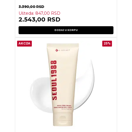
3.390,00
RSD
Ušteda:
847,00
RSD
2.543,00
RSD
DODAJ U KORPU
AKCIJA
25%