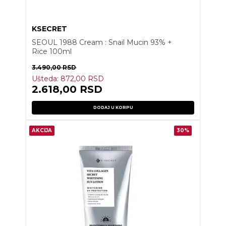
KSECRET
SEOUL 1988 Cream : Snail Mucin 93% +
Rice 100ml
3.490,00
RSD
Ušteda:
872,00
RSD
2.618,00
RSD
DODAJ U KORPU
AKCIJA
30%