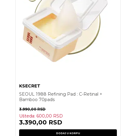
KSECRET
SEOUL 1988 Refining Pad : C-Retinal +
Bamboo 70pads
3.990,00
RSD
Ušteda:
600,00
RSD
3.390,00
RSD
DODAJ U KORPU