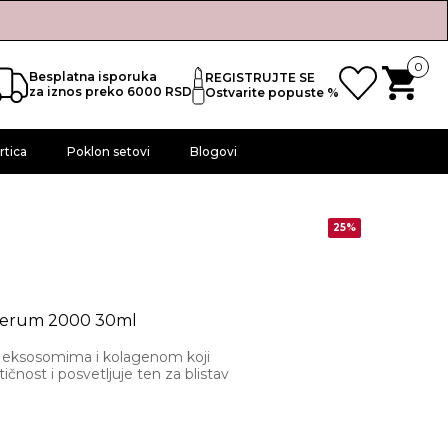
0
Besplatna isporuka
REGISTRUJTE SE
za iznos preko 6000 RSD
Ostvarite popuste %
rtica
Poklon setovi
Blogovi
25%
Serum 2000 30ml
eksosomima i kolagenom koji
ičnost i posvetljuje ten za blistav