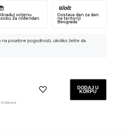
Obraduj voljenu
Dostava dan za dan
osobu za rođendan
na teritoriji
Beograda
o na posebne pogodnosti, ukoliko želite da
DODAJ U
KORPU
PDRN
Pink
Exosome
Shot
Serum
2000
30ml
količina