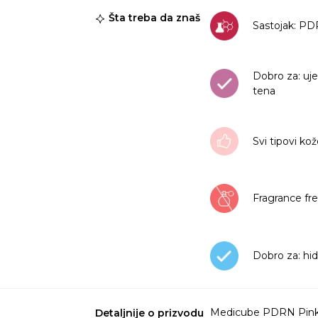
Šta treba da znaš
Sastojak: P
Dobro za: uj
tena
Svi tipovi ko
Fragrance fr
Dobro za: hid
Medicube PDRN Pink E
Detaljnije o prizvodu