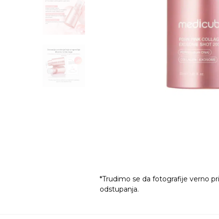
*Trudimo se da fotografije verno pr
odstupanja.