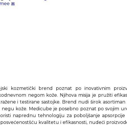
mee 🎀
jski kozmetički brend poznat po inovativnim proiz
kodnevnom negom kože. Njihova misija je pružiti efikas
istražene i testirane sastojke. Brend nudi širok asortima
a negu kože. Medicube je posebno poznat po svojim ur
koristi naprednu tehnologiju za poboljšanje apsorpcije
 posvećenostšću kvalitetu i efikasnosti, nudeći proizvod