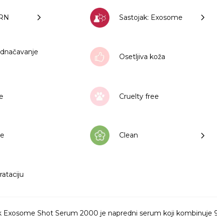
DRN
Sastojak: Exosome
ednačavanje
Osetljiva koža
že
Cruelty free
ee
Clean
rataciju
xosome Shot Serum 2000 je napredni serum koji kombinuje 99%