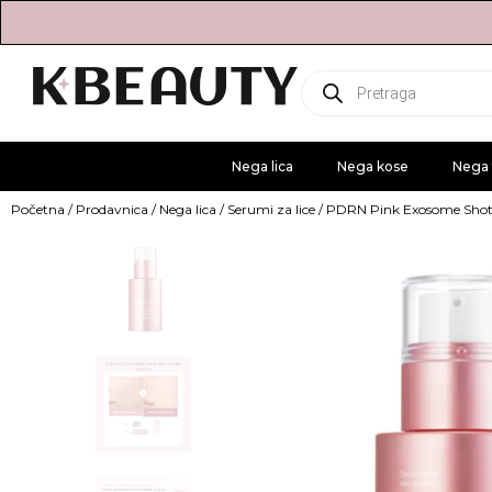
Products
search
Nega lica
Nega kose
Nega 
Početna
/
Prodavnica
/
Nega lica
/
Serumi za lice
/ PDRN Pink Exosome Sho