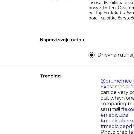
lososa, 15 miliona eks
posvetlio ten. Ova fo
pružajući efekat slič
pora i gubitka čvrstoć
Napravi svoju rutinu
Dnevna rutina
Trending
@dr_memee
Exosomes are 
can be very co
out which one 
comparing m
serums!!
#exo
#medicube
#medicubeex
#medicibepd
Photo credit