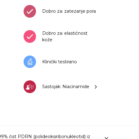
Dobro za: zatezanje pora
Dobro za: elastičnost
kože
Klinički testirano
Sastojak: Niacinamide
 čist PDRN (polideoksiribonukleotid) iz