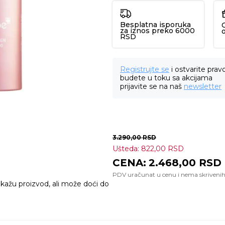
Besplatna isporuka
za iznos preko 6000
RSD
Registrujte se
i ostvarite prav
budete u toku sa akcijama
prijavite se na naš
newsletter
3.290,00
RSD
Ušteda:
822,00
RSD
2.468,00
RSD
ikažu proizvod, ali može doći do