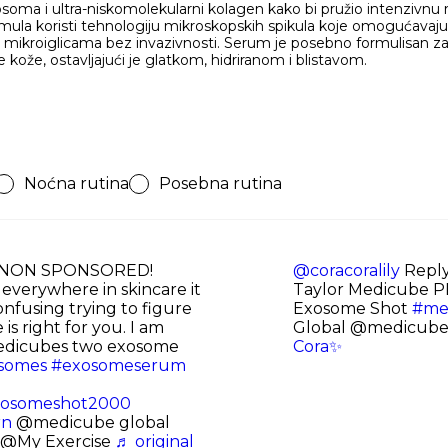
osoma i ultra-niskomolekularni kolagen kako bi pružio intenzivnu r
rmula koristi tehnologiju mikroskopskih spikula koje omogućavaju 
an mikroiglicama bez invazivnosti. Serum je posebno formulisan za
e kože, ostavljajući je glatkom, hidriranom i blistavom.
Noćna rutina
Posebna rutina
NON SPONSORED!
@coracoralily
Reply
everywhere in skincare it
Taylor Medicube P
nfusing trying to figure
Exosome Shot
#me
is right for you. I am
Global @medicub
edicubes two exosome
Cora✨
somes
#exosomeserum
osomeshot2000
rn
@medicube global
s @My Exercise
♬ original