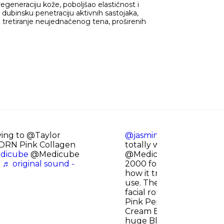
egeneraciju kože, poboljšao elastičnost i
dubinsku penetraciju aktivnih sastojaka,
 tretiranje neujednačenog tena, proširenih
ing to @Taylor
@jasminnlily_
Beauty is p
DRN Pink Collagen
totally worth it! I've bee
dicube
@Medicube
@Medicube Global ad E
e
♬ original sound -
2000 for a while now, an
how it transforms my skin
use. The glow is unreal ✨
facial routine! Exosome
Pink Peptide Serum Coll
Cream Booster Pro They 
huge Black Friday sale r