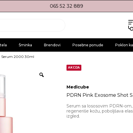
065 52 32 889
tela
Šminka
Brendovi
Posebne ponude
Poklon ka
t Serum 2000 30ml
AKCIJA
Medicube
PDRN Pink Exosome Shot 
Serum sa lososovim PDRN-om, 
regeneriše kožu, poboljšava elast
izgled.