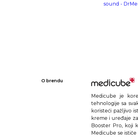
sound - DrMe
O brendu
Medicube je kore
tehnologije sa sva
koristeći pažljivo 
kreme i uređaje z
Booster Pro, koji 
Medicube se ističe