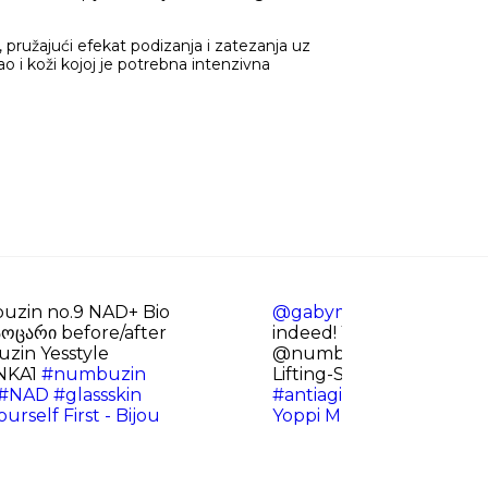
 pružajući efekat podizanja i zatezanja uz
o i koži kojoj je potrebna intenzivna
zin no.9 NAD+ Bio
@gabymor_
Replying to
აოცარი before/after
indeed! You can use Reti
zin Yesstyle
@numbuzin Official No.
ONKA1
#numbuzin
Lifting-Sil Essence
#num
#NAD
#glassskin
#antiagingskincare
#kbe
urself First - Bijou
Yoppi Music