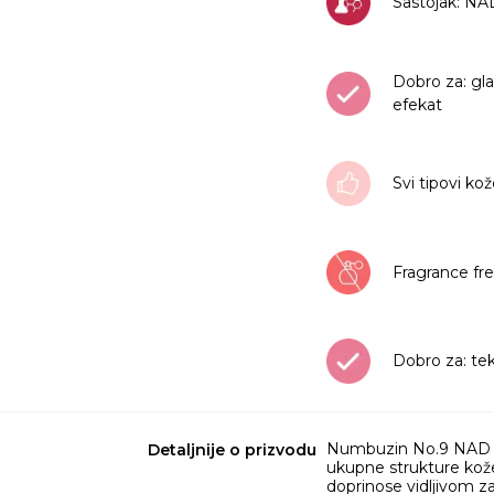
Sastojak: N
Dobro za: gla
efekat
Svi tipovi ko
Fragrance fr
Dobro za: te
Numbuzin No.9 NAD Bio 
Detaljnije o prizvodu
ukupne strukture kože
doprinose vidljivom zag