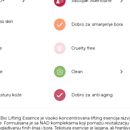
AD+
Sastojak: Adenosine
ss skin
Dobro za: smanjenje bora
že
Cruelty free
ee
Clean
ksturu kože
Dobro za: anti-aging
Lifting Essence je visoko koncentrovana lifting esencija razvije
. Formulisana je sa NAD kompleksima koji pomažu revitalizaciju ko
lađivanju finih linija i bora. Tekstura esencije je lagana, ali hranlji