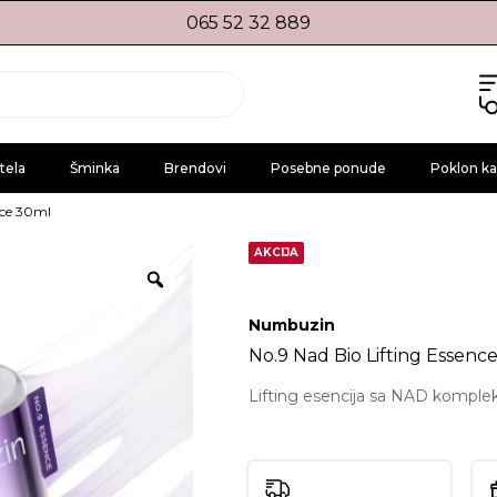
065 52 32 889
tela
Šminka
Brendovi
Posebne ponude
Poklon ka
nce 30ml
AKCIJA
Numbuzin
No.9 Nad Bio Lifting Essenc
Lifting esencija sa NAD komplek