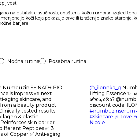
pljivosti.
ljano na gubitak elastičnosti, opuštenu kožu i umoran izgled tena,
njena je koži koja pokazuje prve ili izraženije znake starenja, ka
kožne barijere.
Noćna rutina
Posebna rutina
 Numbuzin 9+ NAD+ BIO
@_ilonnka_g
Numbu
ence is impressive next
Lifting Essence ✨ ს
ti-aging skincare, and
არის, არა? @numbu
 from a beauty product
discount code: IL
linically tested results
#numbuzinserum
llagen & elastin
#skincare
♬ Love Yo
Reinforces skin barrier
Nicole
ifferent Peptides ✅ 3
ms of Copper ✅ Anti-aging