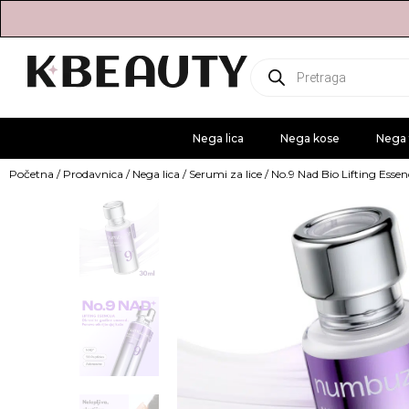
Products
search
Nega lica
Nega kose
Nega 
Početna
/
Prodavnica
/
Nega lica
/
Serumi za lice
/ No.9 Nad Bio Lifting Esse