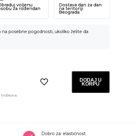
Obraduj voljenu
Dostava dan za dan
osobu za rođendan
na teritoriji
Beograda
o na posebne pogodnosti, ukoliko želite da
DODAJ U
KORPU
No.9
Nad
Bio
Lifting
Essence
30ml
količina
Dobro za: elastičnost