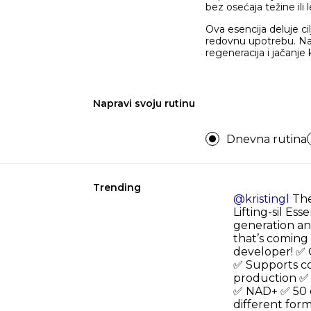
bez osećaja težine ili le
Ova esencija deluje ci
redovnu upotrebu. Name
regeneracija i jačanje 
Napravi svoju rutinu
Dnevna rutina
Trending
@kristingl
The
Lifting-sil Ess
generation an
that’s coming
developer! ✅ C
✅ Supports co
production ✅ 
✅ NAD+ ✅ 50 d
different for