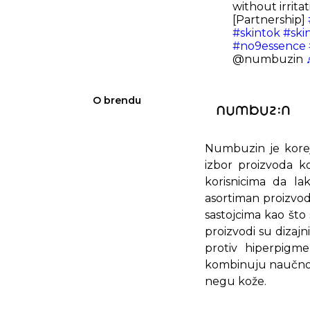
without irritat
[Partnership]
#skintok
#ski
#no9essence
@numbuzin
O brendu
Numbuzin je korej
izbor proizvoda ko
korisnicima da la
asortiman proizvoda
sastojcima kao što 
proizvodi su dizajn
protiv hiperpigme
kombinuju naučno i
negu kože.