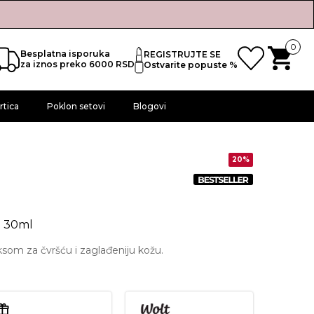
0
Besplatna isporuka
REGISTRUJTE SE
za iznos preko 6000 RSD
Ostvarite popuste %
rtica
Poklon setovi
Blogovi
20%
e 30ml
som za čvršću i zaglađeniju kožu.