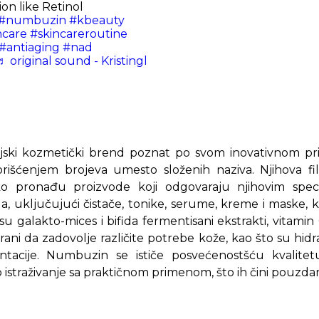
ion like Retinol
#numbuzin
#kbeauty
ncare
#skincareroutine
#antiaging
#nad
♬ original sound - Kristingl
ski kozmetički brend poznat po svom inovativnom pris
rišćenjem brojeva umesto složenih naziva. Njihova fi
ko pronađu proizvode koji odgovaraju njihovim spec
, uključujući čistače, tonike, serume, kreme i maske, k
su galakto-mices i bifida fermentisani ekstrakti, vitamin C
irani da zadovolje različite potrebe kože, kao što su hidra
ntacije. Numbuzin se ističe posvećenostšću kvalitetu
straživanje sa praktičnom primenom, što ih čini pouzda