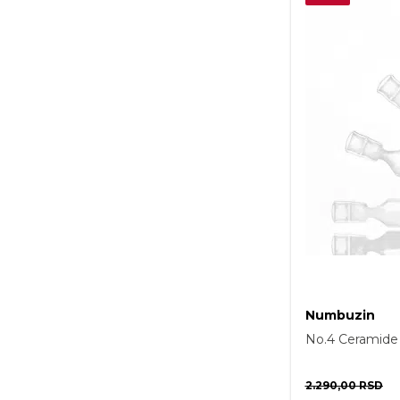
Numbuzin
No.4 Ceramide 
2.290,00
RSD