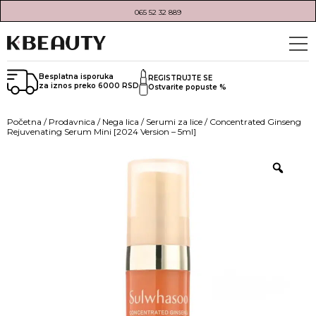
065 52 32 889
Besplatna isporuka
REGISTRUJTE SE
za iznos preko 6000 RSD
Ostvarite popuste %
Početna
/
Prodavnica
/
Nega lica
/
Serumi za lice
/ Concentrated Ginseng
Rejuvenating Serum Mini [2024 Version – 5ml]