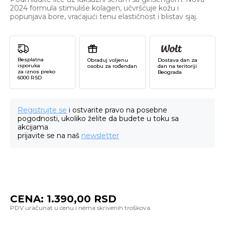
2024 formula stimuliše kolagen, učvršćuje kožu i
popunjava bore, vraćajući tenu elastičnost i blistav sjaj.
Besplatna
Obraduj voljenu
Dostava dan za
isporuka
osobu za rođendan
dan na teritoriji
za iznos preko
Beograda
6000 RSD
Registrujte se
i ostvarite pravo na posebne
pogodnosti, ukoliko želite da budete u toku sa
akcijama
prijavite se na naš
newsletter
CENA:
1.390,00
RSD
Co
Gi
Re