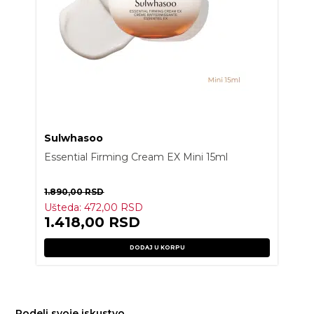
Sulwhasoo
Essential Firming Cream EX Mini 15ml
1.890,00
RSD
Ušteda:
472,00
RSD
1.418,00
RSD
DODAJ U KORPU
Podeli svoje iskustvo