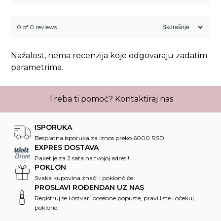
0 of 0 reviews
Nažalost, nema recenzija koje odgovaraju zadatim
parametrima.
Treba ti pomoć?
Kontaktiraj nas
ISPORUKA
Besplatna isporuka za iznos preko 6000 RSD
EXPRES DOSTAVA
Paket je za 2 sata na tvojoj adresi!
POKLON
Svaka kupovina znači i poklončiće
PROSLAVI ROĐENDAN UZ NAS
Registruj se i ostvari posebne popuste, pravi liste i očekuj
poklone!