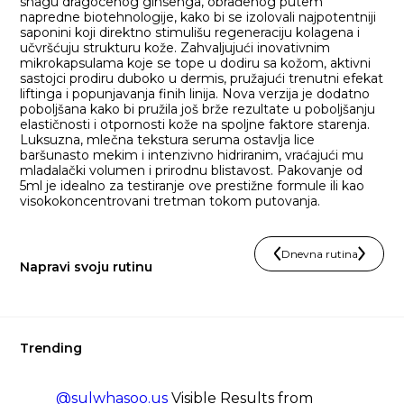
snagu dragocenog ginsenga, obrađenog putem
napredne biotehnologije, kako bi se izolovali najpotentniji
saponini koji direktno stimulišu regeneraciju kolagena i
učvršćuju strukturu kože. Zahvaljujući inovativnim
mikrokapsulama koje se tope u dodiru sa kožom, aktivni
sastojci prodiru duboko u dermis, pružajući trenutni efekat
liftinga i popunjavanja finih linija. Nova verzija je dodatno
poboljšana kako bi pružila još brže rezultate u poboljšanju
elastičnosti i otpornosti kože na spoljne faktore starenja.
Luksuzna, mlečna tekstura seruma ostavlja lice
baršunasto mekim i intenzivno hidriranim, vraćajući mu
mladalački volumen i prirodnu blistavost. Pakovanje od
5ml je idealno za testiranje ove prestižne formule ili kao
visokokoncentrovani tretman tokom putovanja.
Dnevna rutina
Napravi svoju rutinu
Trending
@sulwhasoo.us
Visible Results from