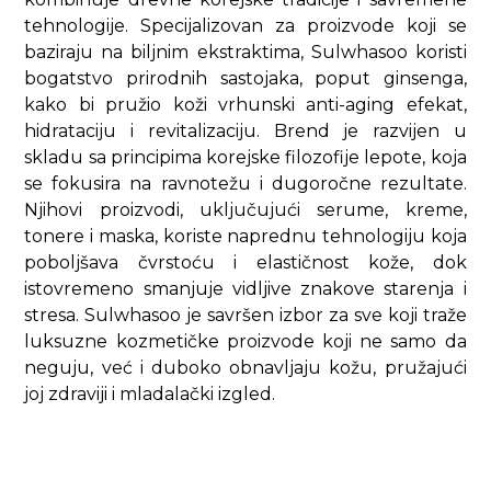
tehnologije. Specijalizovan za proizvode koji se
baziraju na biljnim ekstraktima, Sulwhasoo koristi
bogatstvo prirodnih sastojaka, poput ginsenga,
kako bi pružio koži vrhunski anti-aging efekat,
hidrataciju i revitalizaciju. Brend je razvijen u
skladu sa principima korejske filozofije lepote, koja
se fokusira na ravnotežu i dugoročne rezultate.
Njihovi proizvodi, uključujući serume, kreme,
tonere i maska, koriste naprednu tehnologiju koja
poboljšava čvrstoću i elastičnost kože, dok
istovremeno smanjuje vidljive znakove starenja i
stresa. Sulwhasoo je savršen izbor za sve koji traže
luksuzne kozmetičke proizvode koji ne samo da
neguju, već i duboko obnavljaju kožu, pružajući
joj zdraviji i mladalački izgled.