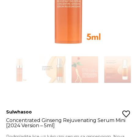
Sulwhasoo
Concentrated Ginseng Rejuvenating Serum Mini
[2024 Version – 5ml]
Podmladite lice uz luksuzni serum sa ginsengom. Nova