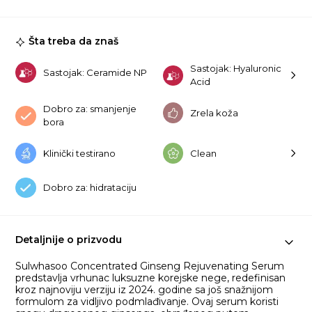
S
Mi
[2
Šta treba da znaš
Ve
-
5m
Sastojak: Hyaluronic
Sastojak: Ceramide NP
ko
Acid
Dobro za: smanjenje
Zrela koža
bora
Klinički testirano
Clean
Dobro za: hidrataciju
Detaljnije o prizvodu
Sulwhasoo Concentrated Ginseng Rejuvenating Serum
predstavlja vrhunac luksuzne korejske nege, redefinisan
kroz najnoviju verziju iz 2024. godine sa još snažnijom
formulom za vidljivo podmlađivanje. Ovaj serum koristi