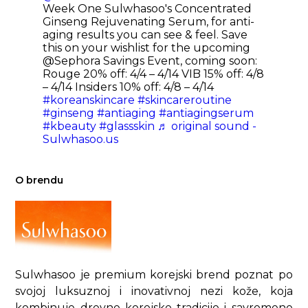
Week One Sulwhasoo's Concentrated
Ginseng Rejuvenating Serum, for anti-
aging results you can see & feel. Save
this on your wishlist for the upcoming
@Sephora Savings Event, coming soon:
Rouge 20% off: 4/4 – 4/14 VIB 15% off: 4/8
– 4/14 Insiders 10% off: 4/8 – 4/14
#koreanskincare
#skincareroutine
#ginseng
#antiaging
#antiagingserum
#kbeauty
#glassskin
♬ original sound -
Sulwhasoo.us
O brendu
Sulwhasoo je premium korejski brend poznat po
svojoj luksuznoj i inovativnoj nezi kože, koja
kombinuje drevne korejske tradicije i savremene