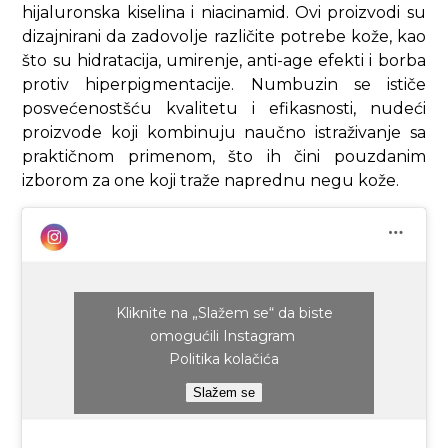
hijaluronska kiselina i niacinamid. Ovi proizvodi su
dizajnirani da zadovolje različite potrebe kože, kao
što su hidratacija, umirenje, anti-age efekti i borba
protiv hiperpigmentacije. Numbuzin se ističe
posvećenostšću kvalitetu i efikasnosti, nudeći
proizvode koji kombinuju naučno istraživanje sa
praktičnom primenom, što ih čini pouzdanim
izborom za one koji traže naprednu negu kože.
Kliknite na „Slažem se“ da biste
omogućili Instagram
Politika kolačića
Slažem se