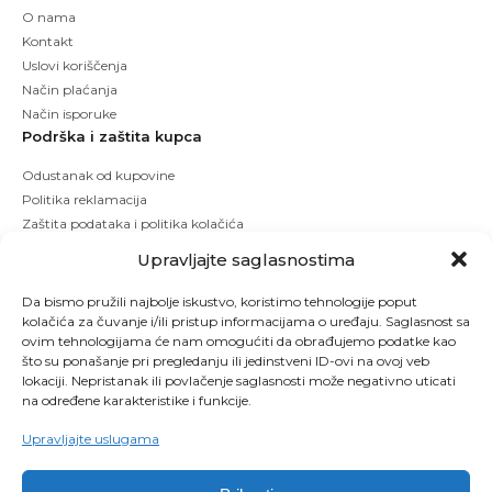
O nama
Kontakt
Uslovi koriščenja
Način plaćanja
Način isporuke
Podrška i zaštita kupca
Odustanak od kupovine
Politika reklamacija
Zaštita podataka i politika kolačića
Upravljajte saglasnostima
Da bismo pružili najbolje iskustvo, koristimo tehnologije poput
kolačića za čuvanje i/ili pristup informacijama o uređaju. Saglasnost sa
ovim tehnologijama će nam omogućiti da obrađujemo podatke kao
što su ponašanje pri pregledanju ili jedinstveni ID-ovi na ovoj veb
lokaciji. Nepristanak ili povlačenje saglasnosti može negativno uticati
na određene karakteristike i funkcije.
Upravljajte uslugama