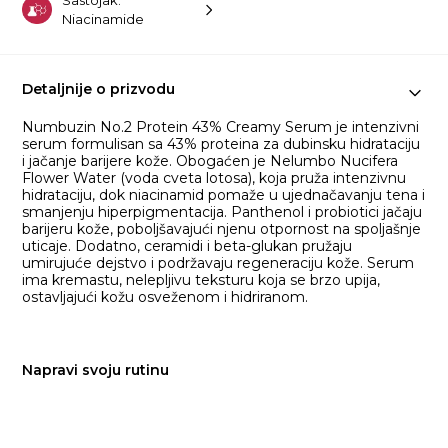
Niacinamide
Detaljnije o prizvodu
Numbuzin No.2 Protein 43% Creamy Serum je intenzivni
serum formulisan sa 43% proteina za dubinsku hidrataciju
i jačanje barijere kože. Obogaćen je Nelumbo Nucifera
Flower Water (voda cveta lotosa), koja pruža intenzivnu
hidrataciju, dok niacinamid pomaže u ujednačavanju tena i
smanjenju hiperpigmentacija. Panthenol i probiotici jačaju
barijeru kože, poboljšavajući njenu otpornost na spoljašnje
uticaje. Dodatno, ceramidi i beta-glukan pružaju
umirujuće dejstvo i podržavaju regeneraciju kože. Serum
ima kremastu, nelepljivu teksturu koja se brzo upija,
ostavljajući kožu osveženom i hidriranom.
Napravi svoju rutinu