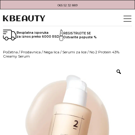
065 52 32 889
Besplatna isporuka
REGISTRUJTE SE
za iznos preko 6000 RSD
Ostvarite popuste %
Početna
/
Prodavnica
/
Nega lica
/
Serumi za lice
/ No.2 Protein 43%
Creamy Serum