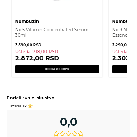
Numbuzin
Numbuzin
No.5 Vitamin Concentrated Serum
No.9 Nad+ 
30ml
Essence
3.590,00
RSD
3.290,00
RS
Ušteda:
718,00
RSD
Ušteda:
98
2.872,00
RSD
2.303,
DODAJ U KORPU
Podeli svoje iskustvo
Powered by
0,0