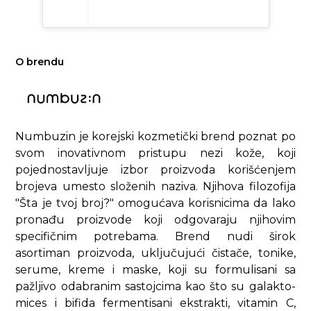
O brendu
Numbuzin je korejski kozmetički brend poznat po
svom inovativnom pristupu nezi kože, koji
pojednostavljuje izbor proizvoda korišćenjem
brojeva umesto složenih naziva. Njihova filozofija
"Šta je tvoj broj?" omogućava korisnicima da lako
pronađu proizvode koji odgovaraju njihovim
specifičnim potrebama. Brend nudi širok
asortiman proizvoda, uključujući čistače, tonike,
serume, kreme i maske, koji su formulisani sa
pažljivo odabranim sastojcima kao što su galakto-
mices i bifida fermentisani ekstrakti, vitamin C,