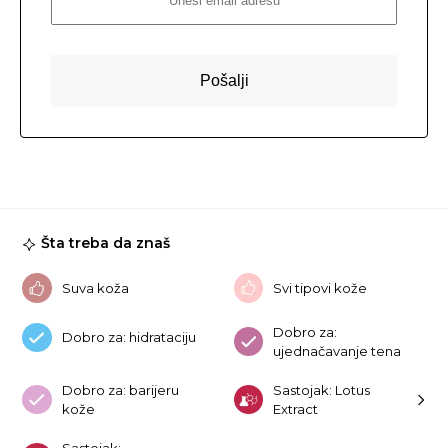
Šta treba da znaš
Suva koža
Svi tipovi kože
Dobro za:
Dobro za: hidrataciju
ujednačavanje tena
Dobro za: barijeru
Sastojak: Lotus
kože
Extract
Sastojak: