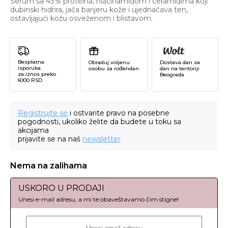
Serum sa 43% proteina, niacinamidom i ceramidima koji
dubinski hidrira, jača barijeru kože i ujednačava ten,
ostavljajući kožu osveženom i blistavom.
Besplatna
Obraduj voljenu
Dostava dan za
isporuka
osobu za rođendan
dan na teritoriji
za iznos preko
Beograda
6000 RSD
Registrujte se
i ostvarite pravo na posebne
pogodnosti, ukoliko želite da budete u toku sa
akcijama
prijavite se na naš
newsletter
Nema na zalihama
USKORO U PRODAJI