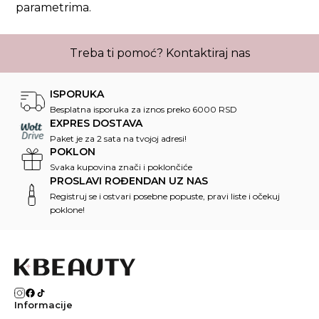
parametrima.
Treba ti pomoć?
Kontaktiraj nas
ISPORUKA
Besplatna isporuka za iznos preko 6000 RSD
EXPRES DOSTAVA
Paket je za 2 sata na tvojoj adresi!
POKLON
Svaka kupovina znači i poklončiće
PROSLAVI ROĐENDAN UZ NAS
Registruj se i ostvari posebne popuste, pravi liste i očekuj
poklone!
Informacije