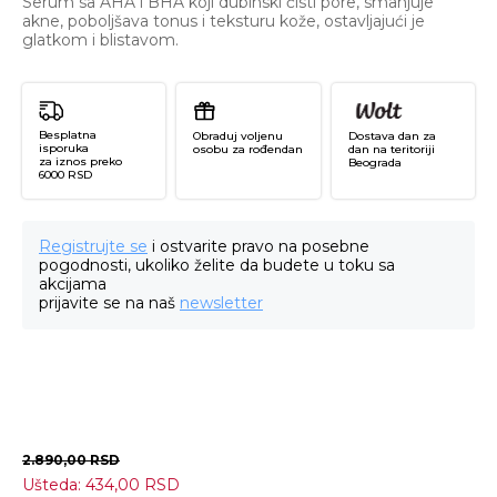
Serum sa AHA i BHA koji dubinski čisti pore, smanjuje
akne, poboljšava tonus i teksturu kože, ostavljajući je
glatkom i blistavom.
Besplatna
Obraduj voljenu
Dostava dan za
isporuka
osobu za rođendan
dan na teritoriji
za iznos preko
Beograda
6000 RSD
Registrujte se
i ostvarite pravo na posebne
pogodnosti, ukoliko želite da budete u toku sa
akcijama
prijavite se na naš
newsletter
2.890,00
RSD
Ušteda:
434,00
RSD
A