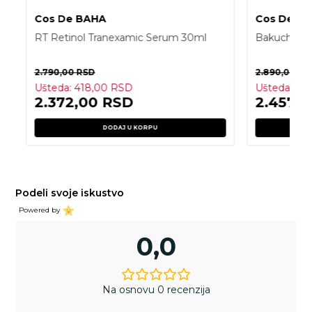
Cos De BAHA
Cos De B
RT Retinol Tranexamic Serum 30ml
Bakuchiol 
2.790,00
RSD
2.890,00
RS
Ušteda:
418,00
RSD
Ušteda:
43
2.372,00
RSD
2.457,
DODAJ U KORPU
Podeli svoje iskustvo
Powered by
0,0
Na osnovu 0 recenzija