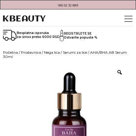
065 52 32 889
Besplatna isporuka
REGISTRUJTE SE
za iznos preko 6000 RSD
Ostvarite popuste %
Početna
/
Prodavnica
/
Nega lica
/
Serumi za lice
/ AHA/BHA AB Serum
30ml