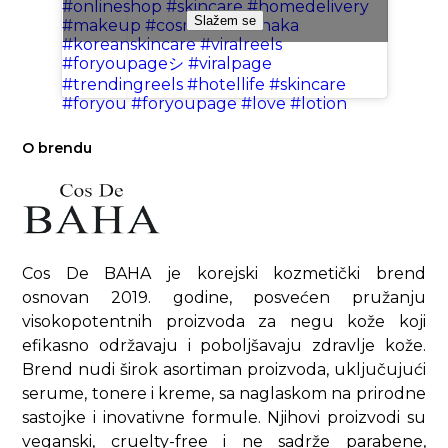
#onlineshop
#skincare
#homedelivery
Slažem se
#makeup
#cosmetics
#dhaka
#koreanskincare
#viralreels
#foryoupageシ
#viralpage
#trendingreels
#hotellife
#skincare
#foryou
#foryoupage
#love
#lotion
#Bangladesh
#reelsviralシ
#cleansers
#cleanskincare
#cosrxsnailcream
O brendu
#pimplesolution
#fypシ゚viralシ
#cosrx
♬ favorite - gui
Cos De BAHA je korejski kozmetički brend
osnovan 2019. godine, posvećen pružanju
visokopotentnih proizvoda za negu kože koji
efikasno održavaju i poboljšavaju zdravlje kože.
Brend nudi širok asortiman proizvoda, uključujući
serume, tonere i kreme, sa naglaskom na prirodne
sastojke i inovativne formule. Njihovi proizvodi su
veganski, cruelty-free i ne sadrže parabene,