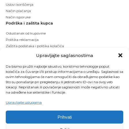
Uslovi koriščenja
Način plaćanja
Način isporuke
Podrška i zaštita kupca
Odustanak od kupovine
Politika reklamacija
Zaštita podataka i politika kolačića
Upravljajte saglasnostima
Da bismo pružili najbolje iskustvo, koristimo tehnologije poput
kolačića za čuvanje i/ili pristup informacijama o uređaju. Saglasnost sa
ovim tehnologijama će nam omogućiti da obrađujemo podatke kao
što su ponašanje pri pregledanju ili jedinstveni ID-ovi na ovoj veb
lokaciji. Nepristanak ili povlačenje saglasnosti može negativno uticati
na određene karakteristike i funkcije.
Upravljajte uslugama
Prihvati
Copyright © 2026 Kbeauty - Sva prava zadržana. Designed by Studio 53