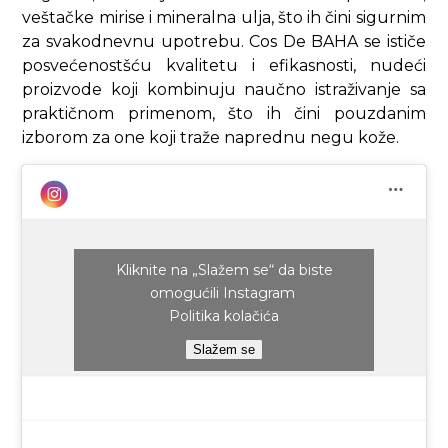
veštačke mirise i mineralna ulja, što ih čini sigurnim
za svakodnevnu upotrebu. Cos De BAHA se ističe
posvećenostšću kvalitetu i efikasnosti, nudeći
proizvode koji kombinuju naučno istraživanje sa
praktičnom primenom, što ih čini pouzdanim
izborom za one koji traže naprednu negu kože.
Kliknite na „Slažem se“ da biste
omogućili Instagram
Politika kolačića
Slažem se