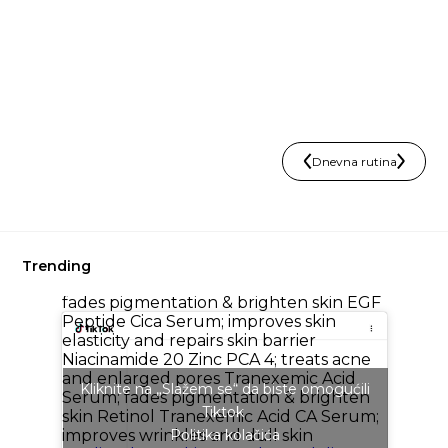
Dnevna rutina
@glowist.bd
Which of these Cos De
Baha serums do you think is right for
you? → available at @glowist_bd
Trending
Hydroquinone Brightening Serum;
fades pigmentation & brighten skin EGF
Peptide Cica Serum; improves skin
elasticity and repairs skin barrier
Niacinamide 20 Zinc PCA 4; treats acne
and enlarged pores Tranexemic Acid
Kliknite na „Slažem se“ da biste omogućili
Serum; fades pigmentation & brighten
Tiktok
skin Retinol Tranexemic Acid CA Serum;
improves wrinkles and dull skin
Politika kolačića