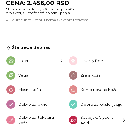
2.456,00
RSD
A
S
30
ko
Šta treba da znaš
Clean
Cruelty free
Vegan
Zrela koža
Masna koža
Kombinovana koža
Dobro za: akne
Dobro za: eksfolijaciju
Dobro za: teksturu
Sastojak: Glycolic
kože
Acid