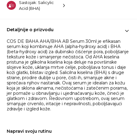
Sastojak: Salicylic
Acid (BHA)
Detaljnije o prizvodu
COS DE BAHA AHA/BHA AB Serum 30ml je efikasan
serum koji kombinuje AHA (alpha-hydroxy acid) i BHA
(beta-hydroxy acid) za dubinsko čišćenje pora, poboljšanje
teksture kože i smanjenje nečistoća. Od AHA kiselina
pristuna je glikolna kiselina koja deluje na površinske
slojeve kože, uklanja mrtve ćelije, poboljšava tonus i daje
koži glatki, blistav izgled. Salicilna kiselina (BHA) s druge
strane, prodire dublje u pore, čisti ih, smanjuje akne i
sprečava njihov nastanak. Ovaj serum je idealan za kožu
koja je sklona aknama, nečistoćama i zatečenim porama,
jer pomaže u obnavljanju i ujednačavanju kože, čineći je
glatkom i zdravom. Redovnom upotrebom, ovaj serum
smanjuje crvenilo, iritacije i nepravilnosti, poboljšavajući
zdravlje i izgled kože.
Napravi svoju rutinu