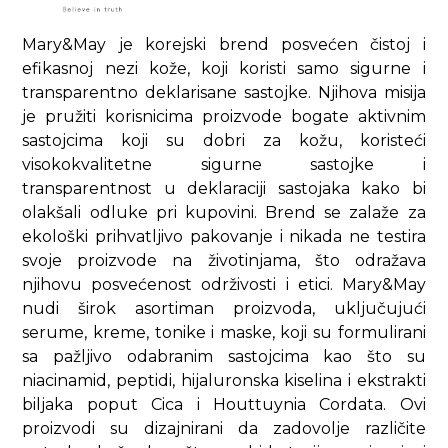
Mary&May je korejski brend posvećen čistoj i
efikasnoj nezi kože, koji koristi samo sigurne i
transparentno deklarisane sastojke. Njihova misija
je pružiti korisnicima proizvode bogate aktivnim
sastojcima koji su dobri za kožu, koristeći
visokokvalitetne sigurne sastojke i
transparentnost u deklaraciji sastojaka kako bi
olakšali odluke pri kupovini. Brend se zalaže za
ekološki prihvatljivo pakovanje i nikada ne testira
svoje proizvode na životinjama, što odražava
njihovu posvećenost održivosti i etici. Mary&May
nudi širok asortiman proizvoda, uključujući
serume, kreme, tonike i maske, koji su formulirani
sa pažljivo odabranim sastojcima kao što su
niacinamid, peptidi, hijaluronska kiselina i ekstrakti
biljaka poput Cica i Houttuynia Cordata. Ovi
proizvodi su dizajnirani da zadovolje različite