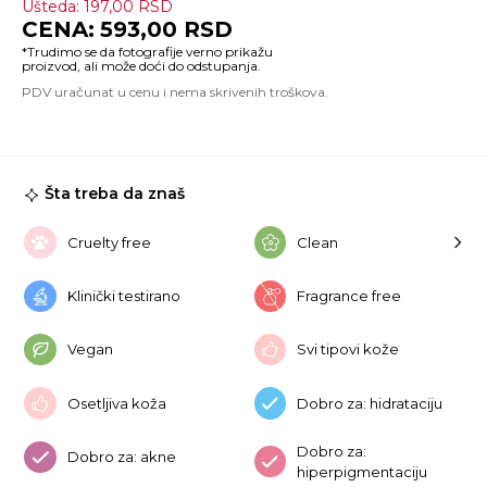
Ušteda:
197,00
RSD
(M
593,00
RSD
Ni
+
Ch
Si
S
10
ko
Šta treba da znaš
Cruelty free
Clean
Klinički testirano
Fragrance free
Vegan
Svi tipovi kože
Osetljiva koža
Dobro za: hidrataciju
Dobro za:
Dobro za: akne
hiperpigmentaciju