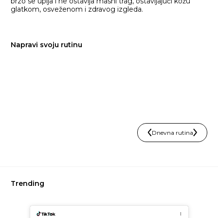
brzo se upija i ne ostavlja masni trag, ostavljajući kožu
glatkom, osveženom i zdravog izgleda.
Napravi svoju rutinu
Dnevna rutina
Trending