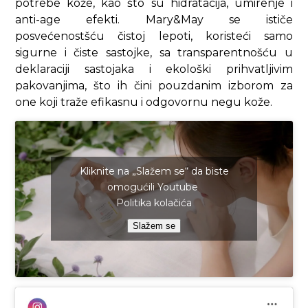
potrebe kože, kao što su hidratacija, umirenje i
anti-age efekti. Mary&May se ističe
posvećenostšću čistoj lepoti, koristeći samo
sigurne i čiste sastojke, sa transparentnošću u
deklaraciji sastojaka i ekološki prihvatljivim
pakovanjima, što ih čini pouzdanim izborom za
one koji traže efikasnu i odgovornu negu kože.
Kliknite na „Slažem se“ da biste
omogućili Youtube
Politika kolačića
Slažem se