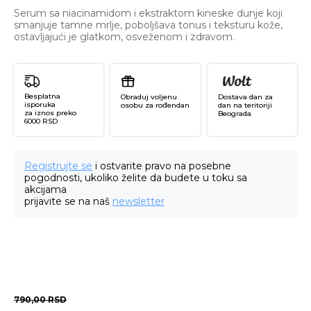
Serum sa niacinamidom i ekstraktom kineske dunje koji
smanjuje tamne mrlje, poboljšava tonus i teksturu kože,
ostavljajući je glatkom, osveženom i zdravom.
Besplatna
Obraduj voljenu
Dostava dan za
isporuka
osobu za rođendan
dan na teritoriji
za iznos preko
Beograda
6000 RSD
Registrujte se
i ostvarite pravo na posebne
pogodnosti, ukoliko želite da budete u toku sa
akcijama
prijavite se na naš
newsletter
790,00
RSD