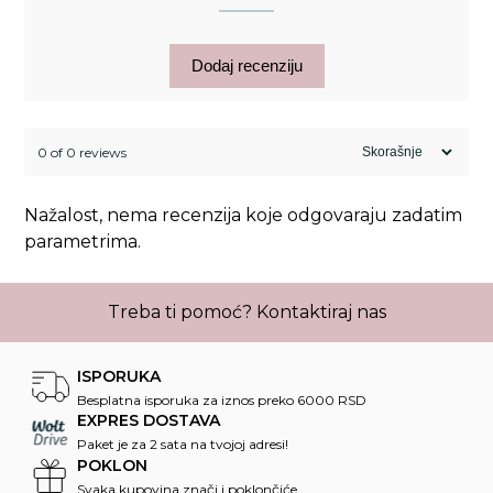
Dodaj recenziju
0 of 0 reviews
Nažalost, nema recenzija koje odgovaraju zadatim
parametrima.
Treba ti pomoć?
Kontaktiraj nas
ISPORUKA
Besplatna isporuka za iznos preko 6000 RSD
EXPRES DOSTAVA
Paket je za 2 sata na tvojoj adresi!
POKLON
Svaka kupovina znači i poklončiće