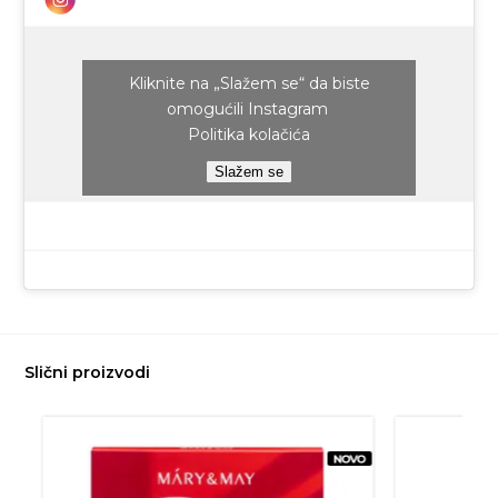
Kliknite na „Slažem se“ da biste
omogućili Instagram
Politika kolačića
Slažem se
Slični proizvodi