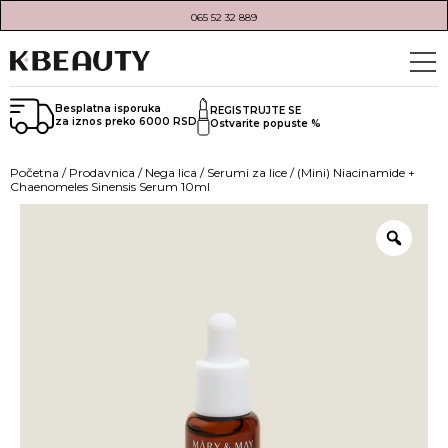
065 52 32 889
Besplatna isporuka
REGISTRUJTE SE
za iznos preko 6000 RSD
Ostvarite popuste %
Početna
/
Prodavnica
/
Nega lica
/
Serumi za lice
/ (Mini) Niacinamide +
Chaenomeles Sinensis Serum 10ml