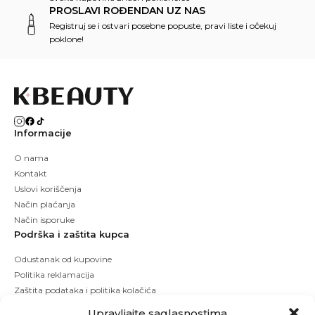
PROSLAVI ROĐENDAN UZ NAS
Registruj se i ostvari posebne popuste, pravi liste i očekuj
poklone!
Informacije
O nama
Kontakt
Uslovi koriščenja
Način plaćanja
Način isporuke
Podrška i zaštita kupca
Odustanak od kupovine
Politika reklamacija
Zaštita podataka i politika kolačića
Upravljajte saglasnostima