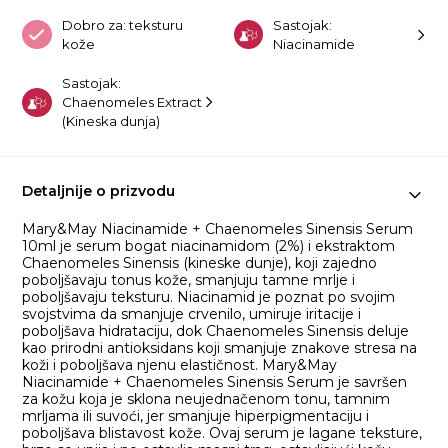
Dobro za: teksturu
Sastojak:
kože
Niacinamide
Sastojak:
Chaenomeles Extract
(Kineska dunja)
Detaljnije o prizvodu
Mary&May Niacinamide + Chaenomeles Sinensis Serum
10ml je serum bogat niacinamidom (2%) i ekstraktom
Chaenomeles Sinensis (kineske dunje), koji zajedno
poboljšavaju tonus kože, smanjuju tamne mrlje i
poboljšavaju teksturu. Niacinamid je poznat po svojim
svojstvima da smanjuje crvenilo, umiruje iritacije i
poboljšava hidrataciju, dok Chaenomeles Sinensis deluje
kao prirodni antioksidans koji smanjuje znakove stresa na
koži i poboljšava njenu elastičnost. Mary&May
Niacinamide + Chaenomeles Sinensis Serum je savršen
za kožu koja je sklona neujednačenom tonu, tamnim
mrljama ili suvoći, jer smanjuje hiperpigmentaciju i
poboljšava blistavost kože. Ovaj serum je lagane teksture,