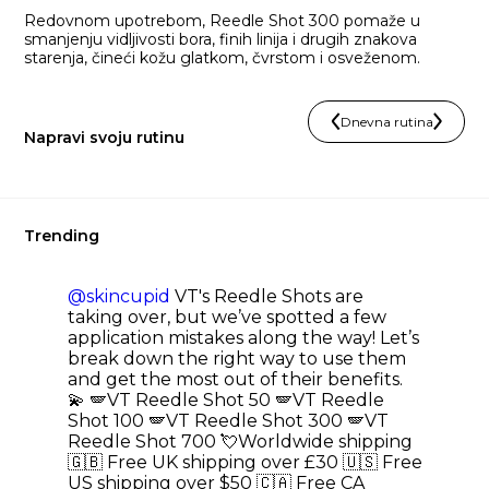
Redovnom upotrebom, Reedle Shot 300 pomaže u
smanjenju vidljivosti bora, finih linija i drugih znakova
starenja, čineći kožu glatkom, čvrstom i osveženom.
Dnevna rutina
Napravi svoju rutinu
Trending
@skincupid
VT's Reedle Shots are
taking over, but we’ve spotted a few
application mistakes along the way! Let’s
break down the right way to use them
and get the most out of their benefits.
💫 🪽VT Reedle Shot 50 🪽VT Reedle
Shot 100 🪽VT Reedle Shot 300 🪽VT
Reedle Shot 700 💘Worldwide shipping
🇬🇧 Free UK shipping over £30 🇺🇸 Free
US shipping over $50 🇨🇦 Free CA