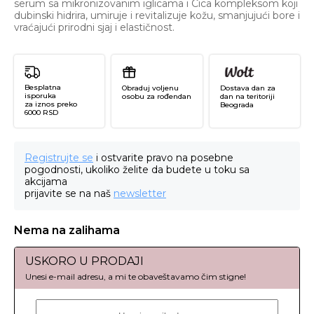
serum sa mikronizovanim iglicama i Cica kompleksom koji
dubinski hidrira, umiruje i revitalizuje kožu, smanjujući bore i
vraćajući prirodni sjaj i elastičnost.
Besplatna
Obraduj voljenu
Dostava dan za
isporuka
osobu za rođendan
dan na teritoriji
za iznos preko
Beograda
6000 RSD
Registrujte se
i ostvarite pravo na posebne
pogodnosti, ukoliko želite da budete u toku sa
akcijama
prijavite se na naš
newsletter
Nema na zalihama
USKORO U PRODAJI