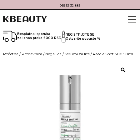
065 52 32 889
Besplatna isporuka
REGISTRUJTE SE
za iznos preko 6000 RSD
Ostvarite popuste %
Početna
/
Prodavnica
/
Nega lica
/
Serumi za lice
/ Reedle Shot 300 50ml