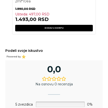
2ml*10ea
1.990,00
RSD
Ušteda:
497,00
RSD
1.493,00
RSD
DODAJ U KORPU
Podeli svoje iskustvo
Powered by
0,0
Na osnovu 0 recenzija
5 zvezdica
0%