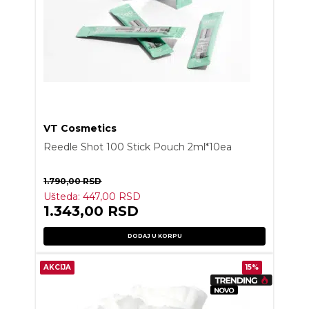
VT Cosmetics
Reedle Shot 100 Stick Pouch 2ml*10ea
1.790,00
RSD
Ušteda:
447,00
RSD
1.343,00
RSD
DODAJ U KORPU
AKCIJA
15%