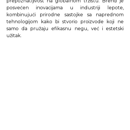
prepoznatljivost na globalnom tržištu. Brend je
posvećen inovacijama u industriji lepote,
kombinujući prirodne sastojke sa naprednom
tehnologijom kako bi stvorio proizvode koji ne
samo da pružaju efikasnu negu, već i estetski
užitak.