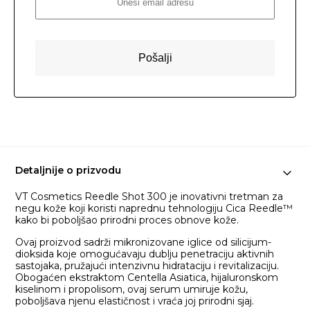
Detaljnije o prizvodu
VT Cosmetics Reedle Shot 300 je inovativni tretman za
negu kože koji koristi naprednu tehnologiju Cica Reedle™
kako bi poboljšao prirodni proces obnove kože.
Ovaj proizvod sadrži mikronizovane iglice od silicijum-
dioksida koje omogućavaju dublju penetraciju aktivnih
sastojaka, pružajući intenzivnu hidrataciju i revitalizaciju.
Obogaćen ekstraktom Centella Asiatica, hijaluronskom
kiselinom i propolisom, ovaj serum umiruje kožu,
poboljšava njenu elastičnost i vraća joj prirodni sjaj.