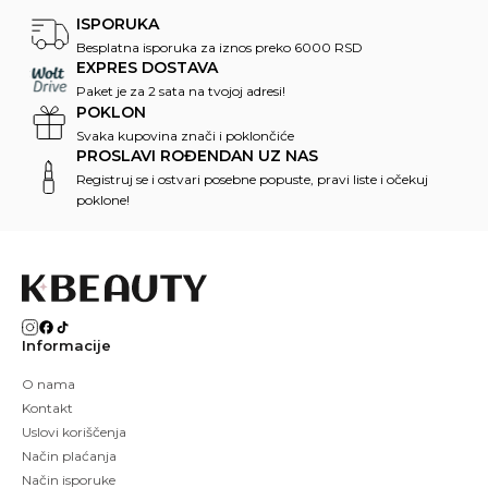
ISPORUKA
Besplatna isporuka za iznos preko 6000 RSD
EXPRES DOSTAVA
Paket je za 2 sata na tvojoj adresi!
POKLON
Svaka kupovina znači i poklončiće
PROSLAVI ROĐENDAN UZ NAS
Registruj se i ostvari posebne popuste, pravi liste i očekuj
poklone!
Informacije
O nama
Kontakt
Uslovi koriščenja
Način plaćanja
Način isporuke