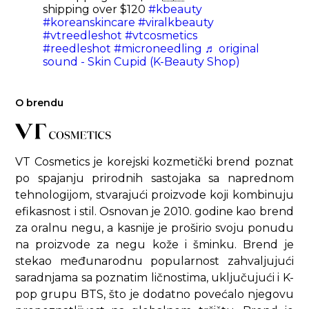
shipping over $120
#kbeauty
#koreanskincare
#viralkbeauty
#vtreedleshot
#vtcosmetics
#reedleshot
#microneedling
♬ original
sound - Skin Cupid (K-Beauty Shop)
O brendu
VT Cosmetics je korejski kozmetički brend poznat
po spajanju prirodnih sastojaka sa naprednom
tehnologijom, stvarajući proizvode koji kombinuju
efikasnost i stil. Osnovan je 2010. godine kao brend
za oralnu negu, a kasnije je proširio svoju ponudu
na proizvode za negu kože i šminku. Brend je
stekao međunarodnu popularnost zahvaljujući
saradnjama sa poznatim ličnostima, uključujući i K-
pop grupu BTS, što je dodatno povećalo njegovu