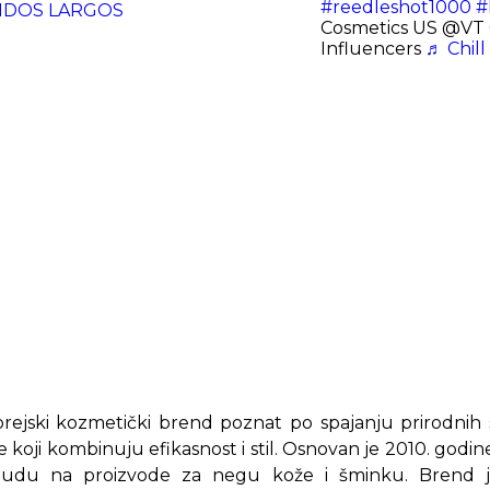
#reedleshot1000
#
ONIDOS LARGOS
Cosmetics US @VT
Influencers
♬ Chill
orejski kozmetički brend poznat po spajanju prirodnih
e koji kombinuju efikasnost i stil. Osnovan je 2010. godi
onudu na proizvode za negu kože i šminku. Brend