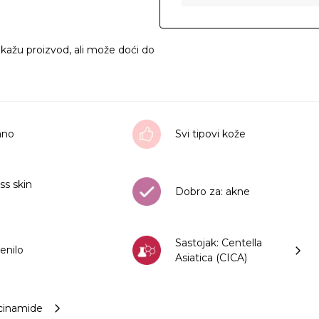
ikažu proizvod, ali može doći do
rano
Svi tipovi kože
ss skin
Dobro za: akne
Sastojak: Centella
enilo
Asiatica (CICA)
acinamide