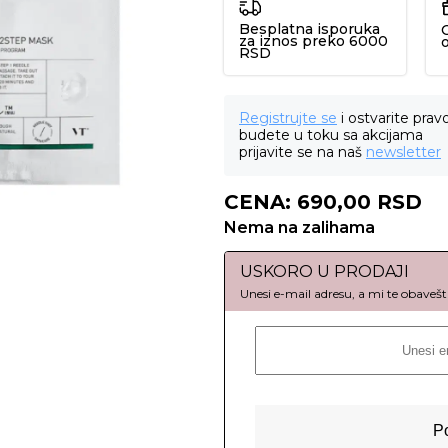
Besplatna isporuka
za iznos preko 6000
RSD
Registrujte se
i ostvarite prav
budete u toku sa akcijama
prijavite se na naš
newsletter
CENA:
690,00
RSD
Nema na zalihama
USKORO U PRODAJI