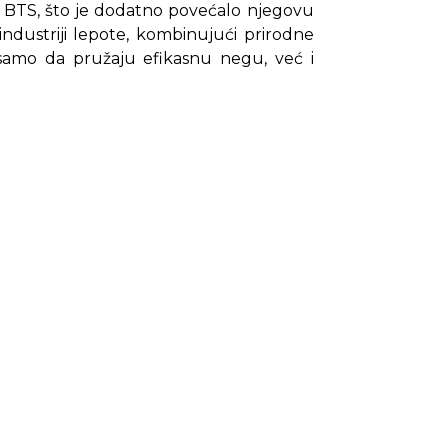
u BTS, što je dodatno povećalo njegovu
ndustriji lepote, kombinujući prirodne
 samo da pružaju efikasnu negu, već i