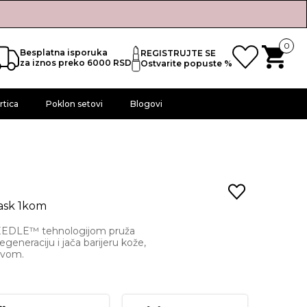
0
Besplatna isporuka
REGISTRUJTE SE
za iznos preko 6000 RSD
Ostvarite popuste %
rtica
Poklon setovi
Blogovi
ask 1kom
EEDLE™ tehnologijom pruža
egeneraciju i jača barijeru kože,
tavom.