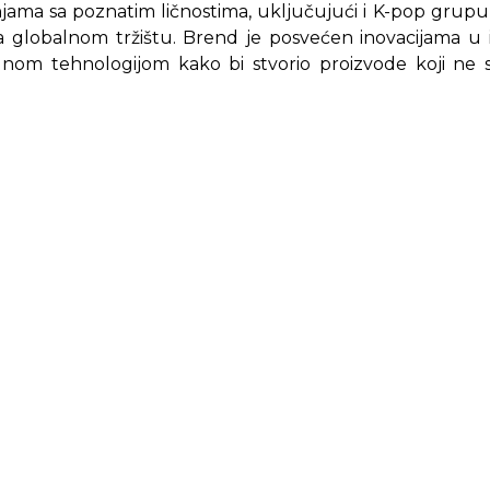
njama sa poznatim ličnostima, uključujući i K-pop grup
a globalnom tržištu. Brend je posvećen inovacijama u i
dnom tehnologijom kako bi stvorio proizvode koji ne