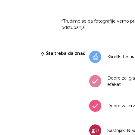
*Trudimo se da fotografije verno pr
odstupanja.
Šta treba da znaš
Klinički testi
Dobro za: gla
efekat
Dobro za: crv
Sastojak: Ni