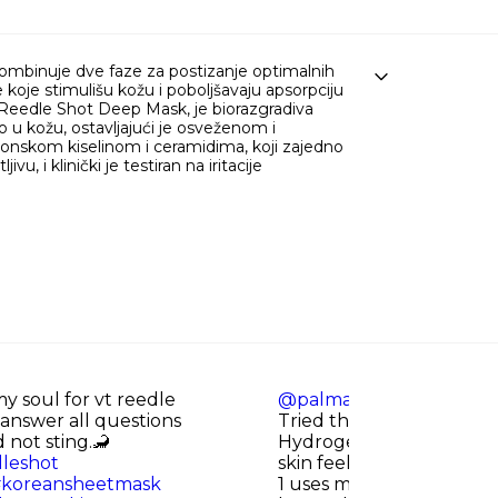
ombinuje dve faze za postizanje optimalnih
koje stimulišu kožu i poboljšavaju apsorpciju
k, Reedle Shot Deep Mask, je biorazgradiva
o u kožu, ostavljajući je osveženom i
uronskom kiselinom i ceramidima, koji zajedno
u, i klinički je testiran na iritacije
y soul for vt reedle
@palmaaa0
This mask is
answer all questions
Tried the VT Cosmetics 
d not sting.🦂
Hydrogel 2-step mask,
leshot
skin feels so smooth and
koreansheetmask
1 uses micro Cica Reedle