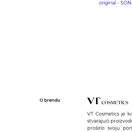
original - S
O brendu
VT Cosmetics je k
stvarajući proizvod
proširio svoju p