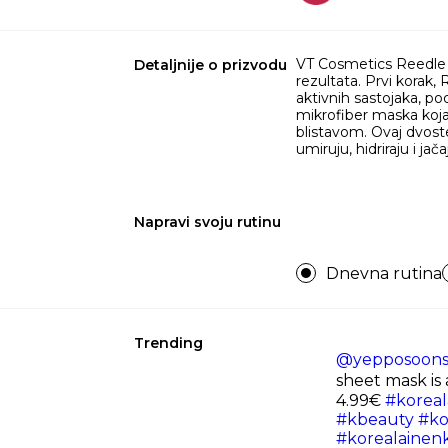
VT Cosmetics Reedle 
Detaljnije o prizvodu
rezultata. Prvi korak
aktivnih sastojaka, po
mikrofiber maska koja 
blistavom. Ovaj dvost
umiruju, hidriraju i jač
Napravi svoju rutinu
Dnevna rutina
Trending
@yepposoon
sheet mask is 
4.99€
#koreal
#kbeauty
#ko
#korealainen