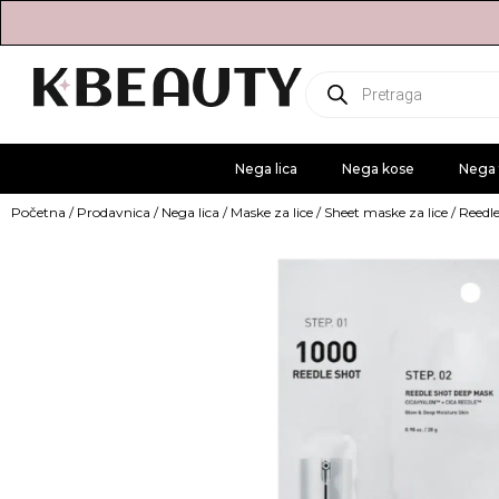
Products
search
Nega lica
Nega kose
Nega 
Početna
/
Prodavnica
/
Nega lica
/
Maske za lice
/
Sheet maske za lice
/ Reedl