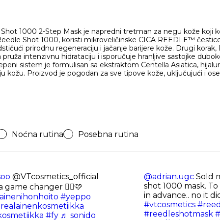
Shot 1000 2-Step Mask je napredni tretman za negu kože koji k
, Reedle Shot 1000, koristi mikroveličinske CICA REEDLE™ čestice 
dstičući prirodnu regeneraciju i jačanje barijere kože. Drugi kora
pruža intenzivnu hidrataciju i isporučuje hranljive sastojke dubok
epeni sistem je formulisan sa ekstraktom Centella Asiatica, hijal
aju kožu. Proizvod je pogodan za sve tipove kože, uključujući i osetljiv
Noćna rutina
Posebna rutina
soo
@VTcosmetics_official
@adrian.ugc
Sold m
shot 1000 mask. To 
a game changer 😮‍💨🩷
in advance.. no it di
ainenihonhoito
#yeppo
#vtcosmetics
#reed
realainenkosmetiikka
#reedleshotmask
#
kosmetiikka
#fy
♬ sonido