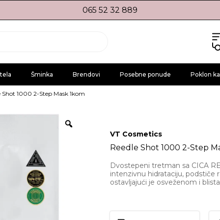
065 52 32 889
tela
Šminka
Brendovi
Posebne ponude
Poklon ka
e Shot 1000 2-Step Mask 1kom
VT Cosmetics
Reedle Shot 1000 2-Step M
Dvostepeni tretman sa CICA R
intenzivnu hidrataciju, podstiče r
ostavljajući je osveženom i blis