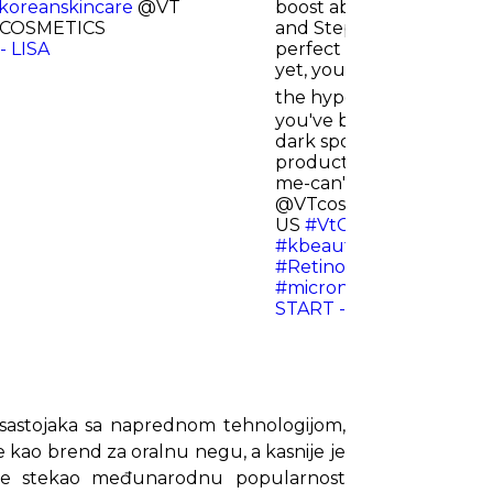
koreanskincare
@VT
boost absorption and aw
 COSMETICS
and Step 2 locks in hydra
 - LISA
perfect glow. ✨ If you hav
yet, you NEED to! Trust m
the hype! 💚💚💚 @Minyi
you've been looking for a
dark spots and yo even sk
product has been a gam
me-can't wait for you to t
@VTcosmetics_official 
US
#VtCosmetics
#korea
#kbeauty
#Facemask
#v
#RetinolMask
#ReedleS
#microneedling
#2step
START - Tyla
 sastojaka sa naprednom tehnologijom,
ne kao brend za oralnu negu, a kasnije je
 je stekao međunarodnu popularnost