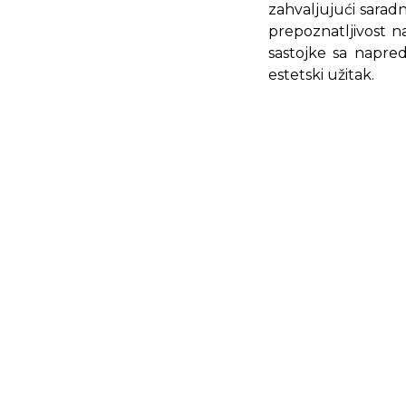
zahvaljujući sarad
prepoznatljivost n
sastojke sa napre
estetski užitak.