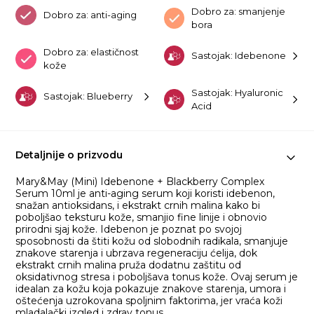
Dobro za: smanjenje
Dobro za: anti-aging
bora
Dobro za: elastičnost
Sastojak: Idebenone
kože
Sastojak: Hyaluronic
Sastojak: Blueberry
Acid
Detaljnije o prizvodu
Mary&May (Mini) Idebenone + Blackberry Complex
Serum 10ml je anti-aging serum koji koristi idebenon,
snažan antioksidans, i ekstrakt crnih malina kako bi
poboljšao teksturu kože, smanjio fine linije i obnovio
prirodni sjaj kože. Idebenon je poznat po svojoj
sposobnosti da štiti kožu od slobodnih radikala, smanjuje
znakove starenja i ubrzava regeneraciju ćelija, dok
ekstrakt crnih malina pruža dodatnu zaštitu od
oksidativnog stresa i poboljšava tonus kože. Ovaj serum je
idealan za kožu koja pokazuje znakove starenja, umora i
oštećenja uzrokovana spoljnim faktorima, jer vraća koži
mladalački izgled i zdrav tonus.