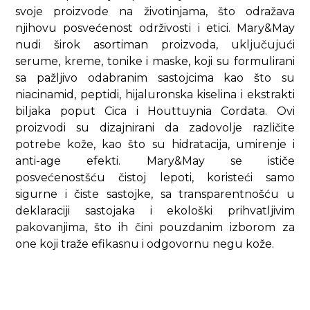
svoje proizvode na životinjama, što odražava
njihovu posvećenost održivosti i etici. Mary&May
nudi širok asortiman proizvoda, uključujući
serume, kreme, tonike i maske, koji su formulirani
sa pažljivo odabranim sastojcima kao što su
niacinamid, peptidi, hijaluronska kiselina i ekstrakti
biljaka poput Cica i Houttuynia Cordata. Ovi
proizvodi su dizajnirani da zadovolje različite
potrebe kože, kao što su hidratacija, umirenje i
anti-age efekti. Mary&May se ističe
posvećenostšću čistoj lepoti, koristeći samo
sigurne i čiste sastojke, sa transparentnošću u
deklaraciji sastojaka i ekološki prihvatljivim
pakovanjima, što ih čini pouzdanim izborom za
one koji traže efikasnu i odgovornu negu kože.