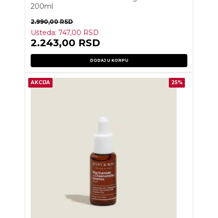
200ml
2.990,00
RSD
Ušteda:
747,00
RSD
2.243,00
RSD
DODAJ U KORPU
AKCIJA
25%