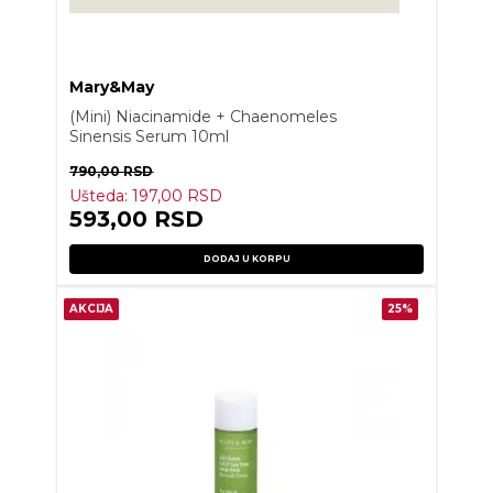
Mary&May
(Mini) Niacinamide + Chaenomeles
Sinensis Serum 10ml
790,00
RSD
Ušteda:
197,00
RSD
593,00
RSD
DODAJ U KORPU
AKCIJA
25%