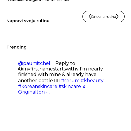
Dnevna rutina
Napravi svoju rutinu
Trending
@paumitchell_
Reply to
@myfirstnamestartswithv I’m nearly
finished with mine & already have
another bottle 👌🏻
#serum
#kbeauty
#koreanskincare
#skincare
♬
Originalton - .