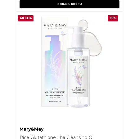
DODAJ U KORPU
AKCIJA
25%
Mary&May
Rice Glutathione Lha Cleansing Oil