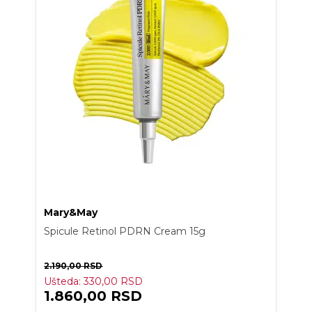
Mary&May
Spicule Retinol PDRN Cream 15g
2.190,00
RSD
Ušteda:
330,00
RSD
1.860,00
RSD