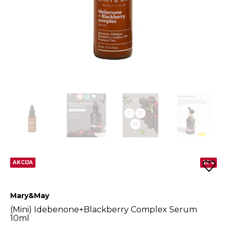
AKCIJA
25%
Mary&May
(Mini) Idebenone+Blackberry Complex Serum
10ml