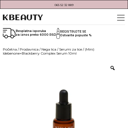
065 52 32 889
Besplatna isporuka
REGISTRUJTE SE
za iznos preko 6000 RSD
Ostvarite popuste %
Početna
/
Prodavnica
/
Nega lica
/
Serumi za lice
/ (Mini)
Idebenone+Blackberry Complex Serum 10ml