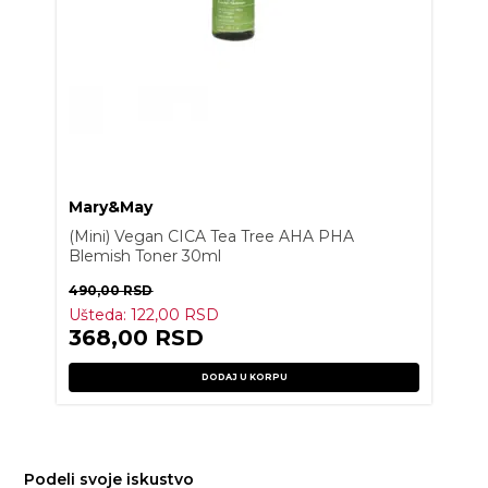
Mary&May
(Mini) Vegan CICA Tea Tree AHA PHA
Blemish Toner 30ml
490,00
RSD
Ušteda:
122,00
RSD
368,00
RSD
DODAJ U KORPU
Podeli svoje iskustvo