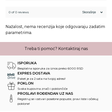
0 of 0 reviews
Nažalost, nema recenzija koje odgovaraju zadatim
parametrima.
Treba ti pomoć?
Kontaktiraj nas
ISPORUKA
Besplatna isporuka za iznos preko 6000 RSD
EXPRES DOSTAVA
Paket je za 2 sata na tvojoj adresi!
POKLON
Svaka kupovina znači i poklončiće
PROSLAVI ROĐENDAN UZ NAS
Registruj se i ostvari posebne popuste, pravi liste i očekuj
poklone!