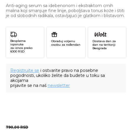
Anti-aging serum sa idebenonom i ekstraktom crnih
malina koji smanjuje fine linije, poboljšava tonus kože i štiti
je od slobodnih radikala, ostavljajući je glatkom i blistavom.
Besplatna
Obraduj voljenu
Dostava dan za
isporuka
osobu za rođendan
dan na teritoriji
za iznos preko
Beograda
6000 RSD
Registrujte se
i ostvarite pravo na posebne
pogodnosti, ukoliko želite da budete u toku sa
akcijama
prijavite se na naš
newsletter
790,00
RSD