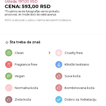
Ušteda:
197,00
RSD
(M
593,00
RSD
Id
Co
S
10
ko
Šta treba da znaš
Clean
Cruelty free
Fragrance free
Klinički testirano
Vegan
Suva koža
Normalna koža
Kombinovana koža
Zrela koža
Dobro za: hidrataciju