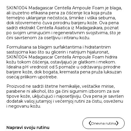
SKIN1004 Madagascar Centella Ampoule Foam je blaga,
ali izuzetno efikasna pena za čišćenje lica koja pruža
temeljno uklanjanje nečistoća, šminke i viška sebuma,
dok istovremeno čuva prirodnu barijeru kože. Ova pena
sadrži ekstrakt Centella Asiatica iz Madagaskara, poznat
po svojim umirujućim i regenerativnim svojstvima, što je
čini savršenom za osetljivu i iritiranu kožu.
Formulisana sa blagim surfaktantima i hidratantnim
sastojcima kao što su glicerin i natrijum hijaluronat,
SKIN1004 Madagascar Centella Ampoule Foam hidrira
kožu tokom čišćenja, ostavljajući je glatkom i mekom.
Idealna pH vrednost od 5 pomaže u održavanju prirodne
barijere kože, dok bogata, kremasta pena pruža luksuzan
osećaj prilikom upotrebe.
Proizvod ne sadrži štetne hemikalije, veštačke mirise,
parabene ni alkohol, što ga čini sigurnim izborom za sve
tipove kože, uključujući i najosetljiviju. Ova pena je savršen
dodatak vašoj jutarnjoj i večernjoj rutini za čistu, osveženu
i negovanu kožu.
Dnevna rutina
Napravi svoju rutinu