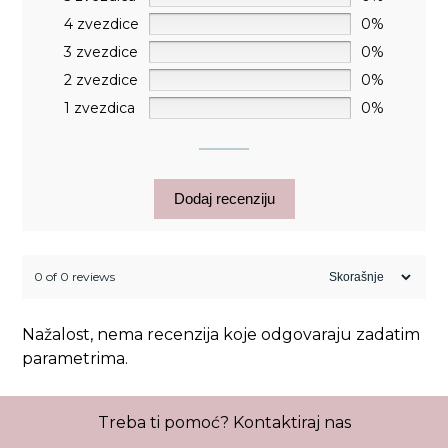
4 zvezdice
0%
3 zvezdice
0%
2 zvezdice
0%
1 zvezdica
0%
Dodaj recenziju
0 of 0 reviews
Nažalost, nema recenzija koje odgovaraju zadatim
parametrima.
Treba ti pomoć?
Kontaktiraj nas