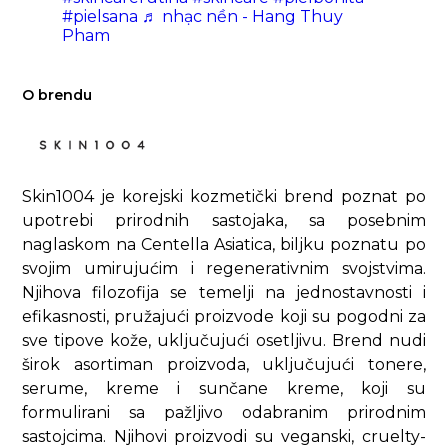
#pielsana
♬ nhạc nền - Hang Thuy
Pham
O brendu
Skin1004 je korejski kozmetički brend poznat po
upotrebi prirodnih sastojaka, sa posebnim
naglaskom na Centella Asiatica, biljku poznatu po
svojim umirujućim i regenerativnim svojstvima.
Njihova filozofija se temelji na jednostavnosti i
efikasnosti, pružajući proizvode koji su pogodni za
sve tipove kože, uključujući osetljivu. Brend nudi
širok asortiman proizvoda, uključujući tonere,
serume, kreme i sunčane kreme, koji su
formulirani sa pažljivo odabranim prirodnim
sastojcima. Njihovi proizvodi su veganski, cruelty-