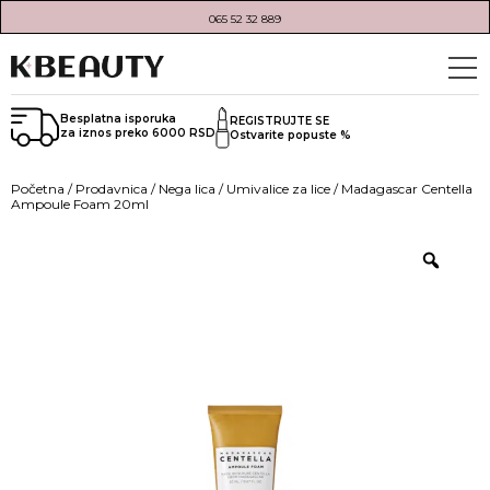
065 52 32 889
Besplatna isporuka
REGISTRUJTE SE
za iznos preko 6000 RSD
Ostvarite popuste %
Početna
/
Prodavnica
/
Nega lica
/
Umivalice za lice
/ Madagascar Centella
Ampoule Foam 20ml