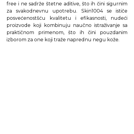
free i ne sadrže štetne aditive, što ih čini sigurnim
za svakodnevnu upotrebu. Skin1004 se ističe
posvećenostšću kvalitetu i efikasnosti, nudeći
proizvode koji kombinuju naučno istraživanje sa
praktičnom primenom, što ih čini pouzdanim
izborom za one koji traže naprednu negu kože.