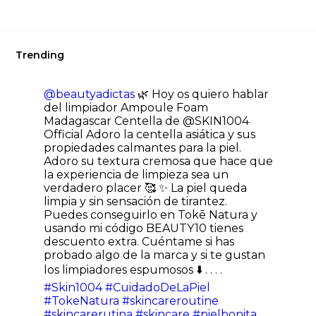
Trending
@beautyadictas
🌿 Hoy os quiero hablar
del limpiador Ampoule Foam
Madagascar Centella de @SKIN1004
Official Adoro la centella asiática y sus
propiedades calmantes para la piel.
Adoro su textura cremosa que hace que
la experiencia de limpieza sea un
verdadero placer 🥰 ✨ La piel queda
limpia y sin sensación de tirantez.
Puedes conseguirlo en Tokē Natura y
usando mi código BEAUTY10 tienes
descuento extra. Cuéntame si has
probado algo de la marca y si te gustan
los limpiadores espumosos ⬇️ . . . .
#Skin1004
#CuidadoDeLaPiel
#TokeNatura
#skincareroutine
#skincarerutina
#skincare
#pielbonita