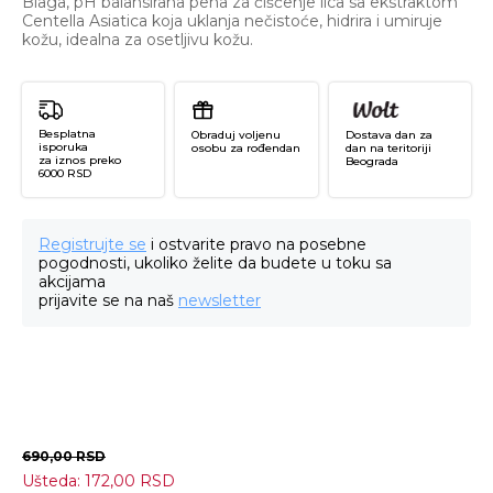
Blaga, pH balansirana pena za čišćenje lica sa ekstraktom
Centella Asiatica koja uklanja nečistoće, hidrira i umiruje
kožu, idealna za osetljivu kožu.
Besplatna
Obraduj voljenu
Dostava dan za
isporuka
osobu za rođendan
dan na teritoriji
za iznos preko
Beograda
6000 RSD
Registrujte se
i ostvarite pravo na posebne
pogodnosti, ukoliko želite da budete u toku sa
akcijama
prijavite se na naš
newsletter
690,00
RSD
Ušteda:
172,00
RSD
Ma