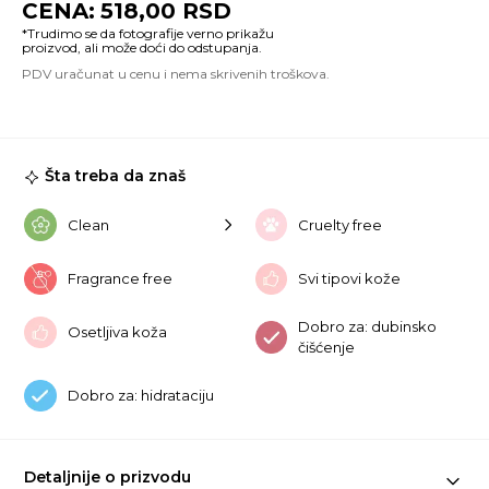
518,00
RSD
Ce
A
F
20
ko
Šta treba da znaš
Clean
Cruelty free
Fragrance free
Svi tipovi kože
Dobro za: dubinsko
Osetljiva koža
čišćenje
Dobro za: hidrataciju
Detaljnije o prizvodu