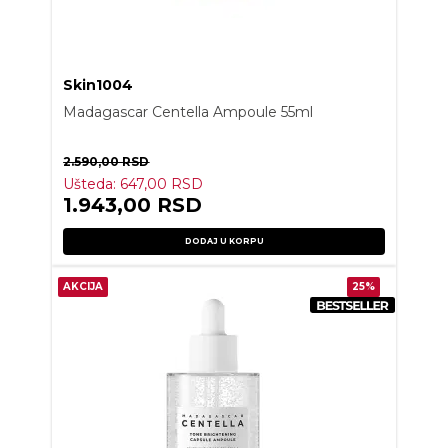
Skin1004
Madagascar Centella Ampoule 55ml
2.590,00
RSD
Ušteda:
647,00
RSD
1.943,00
RSD
DODAJ U KORPU
AKCIJA
25%