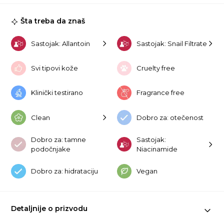
Šta treba da znaš
Sastojak: Allantoin
Sastojak: Snail Filtrate
Svi tipovi kože
Cruelty free
Klinički testirano
Fragrance free
Clean
Dobro za: otečenost
Dobro za: tamne
Sastojak:
podočnjake
Niacinamide
Dobro za: hidrataciju
Vegan
Detaljnije o prizvodu