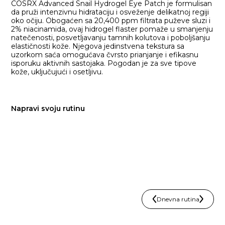
COSRX Advanced Snail Hydrogel Eye Patch je formulisan
da pruži intenzivnu hidrataciju i osveženje delikatnoj regiji
oko očiju. Obogaćen sa 20,400 ppm filtrata puževe sluzi i
2% niacinamida, ovaj hidrogel flaster pomaže u smanjenju
natečenosti, posvetljavanju tamnih kolutova i poboljšanju
elastičnosti kože. Njegova jedinstvena tekstura sa
uzorkom saća omogućava čvrsto prianjanje i efikasnu
isporuku aktivnih sastojaka. Pogodan je za sve tipove
kože, uključujući i osetljivu.
Napravi svoju rutinu
Dnevna rutina