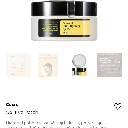
Cosrx
Gel Eye Patch
Hidrogel patch-evi za oči koji hidriraju, posvetljuju i
smanjuju natečenost, ostavljajući kožu osveženom i