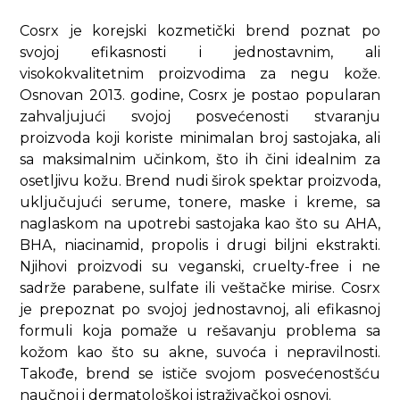
Cosrx je korejski kozmetički brend poznat po
svojoj efikasnosti i jednostavnim, ali
visokokvalitetnim proizvodima za negu kože.
Osnovan 2013. godine, Cosrx je postao popularan
zahvaljujući svojoj posvećenosti stvaranju
proizvoda koji koriste minimalan broj sastojaka, ali
sa maksimalnim učinkom, što ih čini idealnim za
osetljivu kožu. Brend nudi širok spektar proizvoda,
uključujući serume, tonere, maske i kreme, sa
naglaskom na upotrebi sastojaka kao što su AHA,
BHA, niacinamid, propolis i drugi biljni ekstrakti.
Njihovi proizvodi su veganski, cruelty-free i ne
sadrže parabene, sulfate ili veštačke mirise. Cosrx
je prepoznat po svojoj jednostavnoj, ali efikasnoj
formuli koja pomaže u rešavanju problema sa
kožom kao što su akne, suvoća i nepravilnosti.
Takođe, brend se ističe svojom posvećenostšću
naučnoj i dermatološkoj istraživačkoj osnovi.