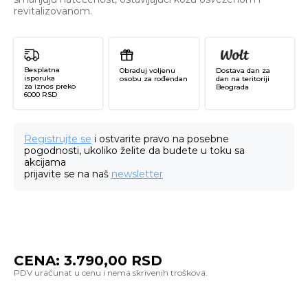
revitalizovanom.
Besplatna
Obraduj voljenu
Dostava dan za
isporuka
osobu za rođendan
dan na teritoriji
za iznos preko
Beograda
6000 RSD
Registrujte se
i ostvarite pravo na posebne
pogodnosti, ukoliko želite da budete u toku sa
akcijama
prijavite se na naš
newsletter
CENA:
3.790,00
RSD
Ge
Ey
Pa
ko