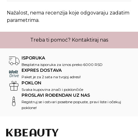
Nažalost, nema recenzija koje odgovaraju zadatim
parametrima.
Treba ti pomoć?
Kontaktiraj nas
ISPORUKA
Besplatna isporuka za iznos preko 6000 RSD
EXPRES DOSTAVA
Paket je za 2 sata na tvojoj adresi!
POKLON
Svaka kupovina znači i poklončiće
PROSLAVI ROĐENDAN UZ NAS
Registruj se i ostvari posebne popuste, pravi liste i očekuj
poklone!