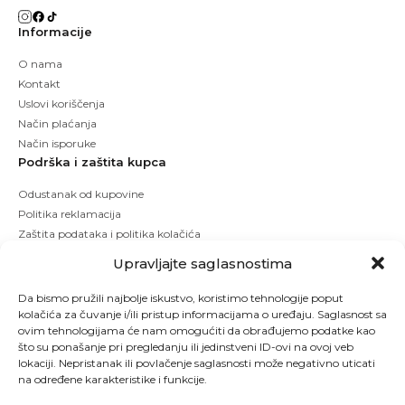
Informacije
O nama
Kontakt
Uslovi koriščenja
Način plaćanja
Način isporuke
Podrška i zaštita kupca
Odustanak od kupovine
Politika reklamacija
Zaštita podataka i politika kolačića
Upravljajte saglasnostima
Da bismo pružili najbolje iskustvo, koristimo tehnologije poput
kolačića za čuvanje i/ili pristup informacijama o uređaju. Saglasnost sa
ovim tehnologijama će nam omogućiti da obrađujemo podatke kao
što su ponašanje pri pregledanju ili jedinstveni ID-ovi na ovoj veb
lokaciji. Nepristanak ili povlačenje saglasnosti može negativno uticati
na određene karakteristike i funkcije.