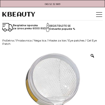
065 52 32 889
Besplatna isporuka
REGISTRUJTE SE
za iznos preko 6000 RSD
Ostvarite popuste %
Početna
/
Prodavnica
/
Nega lica
/
Maske za lice
/
Eye patches
/ Gel Eye
Patch