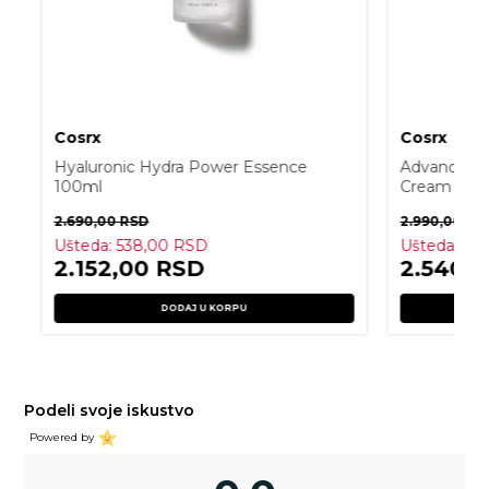
Cosrx
Cosrx
Hyaluronic Hydra Power Essence
Advanced S
100ml
Cream 25m
2.690,00
RSD
2.990,00
RS
Ušteda:
538,00
RSD
Ušteda:
45
2.152,00
RSD
2.540,
DODAJ U KORPU
Podeli svoje iskustvo
Powered by