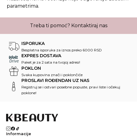
parametrima.
Treba ti pomoć?
Kontaktiraj nas
ISPORUKA
Besplatna isporuka za iznos preko 6000 RSD
EXPRES DOSTAVA
Paket je za 2 sata na tvojoj adresi!
POKLON
Svaka kupovina znači i poklončiće
PROSLAVI ROĐENDAN UZ NAS
Registruj se i ostvari posebne popuste, pravi liste i očekuj
poklone!
Informacije