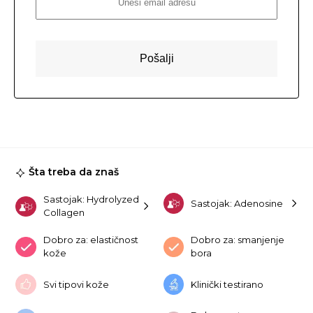
Šta treba da znaš
Sastojak: Hydrolyzed
Sastojak: Adenosine
Collagen
Dobro za: elastičnost
Dobro za: smanjenje
kože
bora
Svi tipovi kože
Klinički testirano