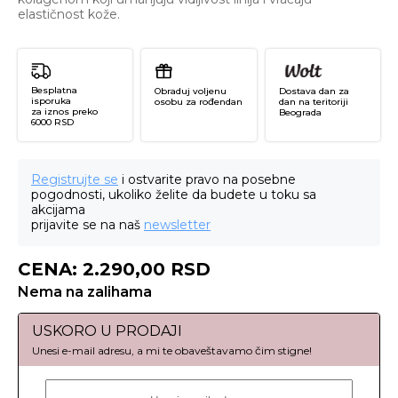
elastičnost kože.
Besplatna
Obraduj voljenu
Dostava dan za
isporuka
osobu za rođendan
dan na teritoriji
za iznos preko
Beograda
6000 RSD
Registrujte se
i ostvarite pravo na posebne
pogodnosti, ukoliko želite da budete u toku sa
akcijama
prijavite se na naš
newsletter
CENA:
2.290,00
RSD
Nema na zalihama
USKORO U PRODAJI