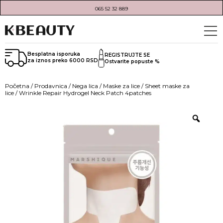
065 52 32 889
Besplatna isporuka
REGISTRUJTE SE
za iznos preko 6000 RSD
Ostvarite popuste %
Početna
/
Prodavnica
/
Nega lica
/
Maske za lice
/
Sheet maske za
lice
/ Wrinkle Repair Hydrogel Neck Patch 4patches