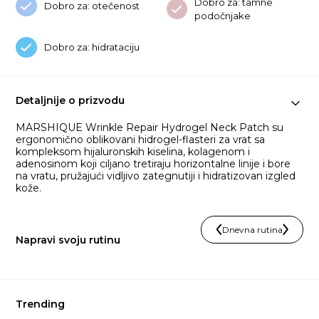
Dobro za: tamne
Dobro za: otečenost
podočnjake
Dobro za: hidrataciju
Detaljnije o prizvodu
MARSHIQUE Wrinkle Repair Hydrogel Neck Patch su
ergonomično oblikovani hidrogel-flasteri za vrat sa
kompleksom hijaluronskih kiselina, kolagenom i
adenosinom koji ciljano tretiraju horizontalne linije i bore
na vratu, pružajući vidljivo zategnutiji i hidratizovan izgled
kože.
Dnevna rutina
Napravi svoju rutinu
Trending