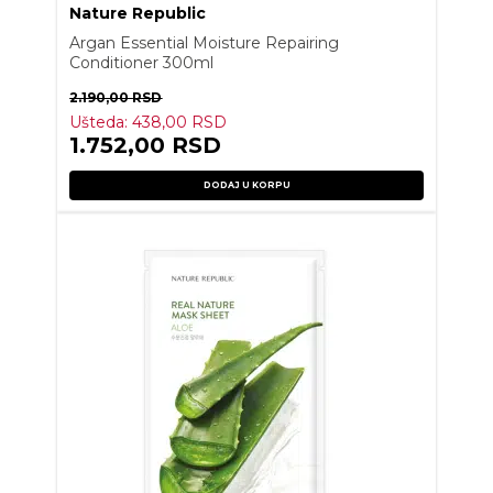
Nature Republic
Argan Essential Moisture Repairing
Conditioner 300ml
2.190,00
RSD
Ušteda:
438,00
RSD
1.752,00
RSD
DODAJ U KORPU