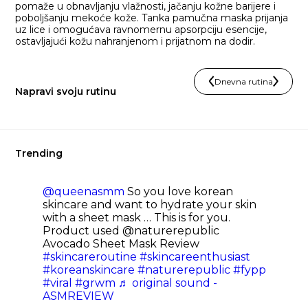
pomaže u obnavljanju vlažnosti, jačanju kožne barijere i
poboljšanju mekoće kože. Tanka pamučna maska prijanja
uz lice i omogućava ravnomernu apsorpciju esencije,
ostavljajući kožu nahranjenom i prijatnom na dodir.
Dnevna rutina
Napravi svoju rutinu
Trending
@queenasmm
So you love korean
skincare and want to hydrate your skin
with a sheet mask … This is for you.
Product used @naturerepublic
Avocado Sheet Mask Review
#skincareroutine
#skincareenthusiast
#koreanskincare
#naturerepublic
#fypp
#viral
#grwm
♬ original sound -
ASMREVIEW