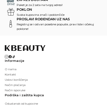
Paket je za 2 sata na tvojoj adresi!
POKLON
Svaka kupovina znači i poklončiće
PROSLAVI ROĐENDAN UZ NAS
Registruj se i ostvari posebne popuste, pravi liste i očekuj
poklone!
Informacije
O nama
Kontakt
Uslovi koriščenja
Način plaćanja
Način isporuke
Podrška i zaštita kupca
Odustanak od kupovine