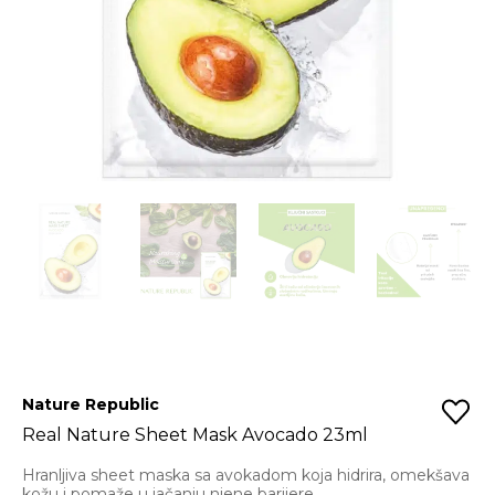
Nature Republic
Real Nature Sheet Mask Avocado 23ml
Hranljiva sheet maska sa avokadom koja hidrira, omekšava
kožu i pomaže u jačanju njene barijere.