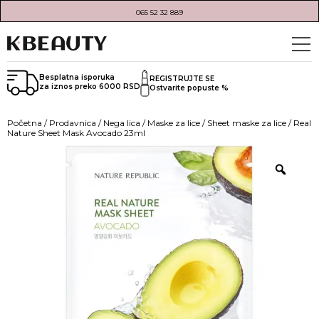
065 52 32 889
Besplatna isporuka
REGISTRUJTE SE
za iznos preko 6000 RSD
Ostvarite popuste %
Početna
/
Prodavnica
/
Nega lica
/
Maske za lice
/
Sheet maske za lice
/ Real
Nature Sheet Mask Avocado 23ml