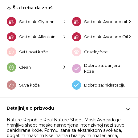
23
Šta treba da znaš
ko
Sastojak: Glycerin
Sastojak: Avocado oil
Sastojak: Allantoin
Sastojak: Avocado Oil
Svi tipovi kože
Cruelty free
Dobro za: barijeru
Clean
kože
Suva koža
Dobro za: hidrataciju
Detaljnije o prizvodu
Nature Republic Real Nature Sheet Mask Avocado je
hranljiva sheet maska namenjena intenzivnoj nezi suve i
dehidrirane kože. Formulisana sa ekstraktom avokada,
bogatim masnim kiselinama i hranljivim materijama,