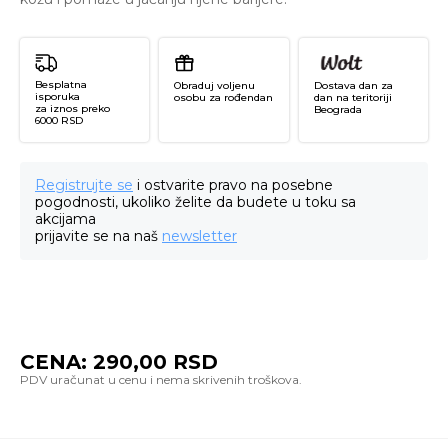
Besplatna
Obraduj voljenu
Dostava dan za
isporuka
osobu za rođendan
dan na teritoriji
za iznos preko
Beograda
6000 RSD
Registrujte se
i ostvarite pravo na posebne
pogodnosti, ukoliko želite da budete u toku sa
akcijama
prijavite se na naš
newsletter
CENA:
290,00
RSD
Re
Na
Sh
Ma
Av