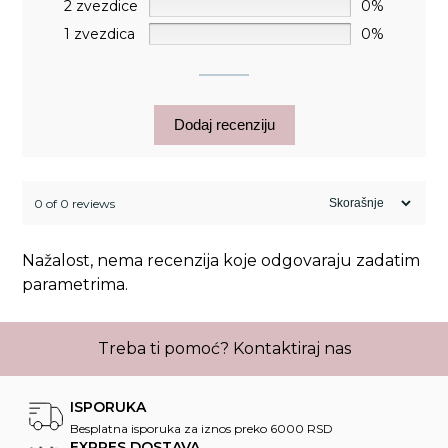
2 zvezdice
0%
1 zvezdica
0%
Dodaj recenziju
0 of 0 reviews
Nažalost, nema recenzija koje odgovaraju zadatim
parametrima.
Treba ti pomoć?
Kontaktiraj nas
ISPORUKA
Besplatna isporuka za iznos preko 6000 RSD
EXPRES DOSTAVA