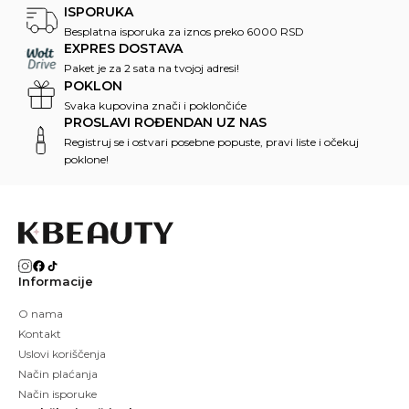
ISPORUKA
Besplatna isporuka za iznos preko 6000 RSD
EXPRES DOSTAVA
Paket je za 2 sata na tvojoj adresi!
POKLON
Svaka kupovina znači i poklončiće
PROSLAVI ROĐENDAN UZ NAS
Registruj se i ostvari posebne popuste, pravi liste i očekuj
poklone!
Informacije
O nama
Kontakt
Uslovi koriščenja
Način plaćanja
Način isporuke