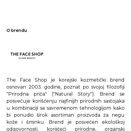
O brendu
The Face Shop je korejski kozmetički brend
osnovan 2003. godine, poznat po svojoj filozofiji
"Prirodna priča" ("Natural Story"). Brend se
posvećuje korišćenju najfinijih prirodnih sastojaka
u kombinaciji sa savremenom tehnologijom kako
bi ponudio širok asortiman proizvoda za negu
kože i šminku. Brend je posvećen ekološkoj
odgovornosti, koristeći prirodne, organski