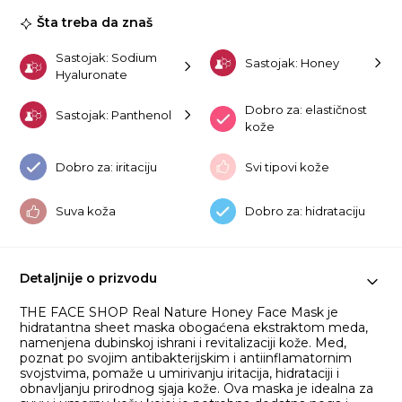
ko
Šta treba da znaš
Sastojak: Sodium
Sastojak: Honey
Hyaluronate
Dobro za: elastičnost
Sastojak: Panthenol
kože
Dobro za: iritaciju
Svi tipovi kože
Suva koža
Dobro za: hidrataciju
Detaljnije o prizvodu
THE FACE SHOP Real Nature Honey Face Mask je
hidratantna sheet maska obogaćena ekstraktom meda,
namenjena dubinskoj ishrani i revitalizaciji kože. Med,
poznat po svojim antibakterijskim i antiinflamatornim
svojstvima, pomaže u umirivanju iritacija, hidrataciji i
obnavljanju prirodnog sjaja kože. Ova maska je idealna za