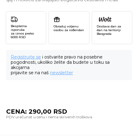
Besplatna
Obraduj voljenu
Dostava dan za
isporuka
osobu za rođendan
dan na teritoriji
za iznos preko
Beograda
6000 RSD
Registrujte se
i ostvarite pravo na posebne
pogodnosti, ukoliko želite da budete u toku sa
akcijama
prijavite se na naš
newsletter
CENA:
290,00
RSD
Re
Na
Fa
Ma
H