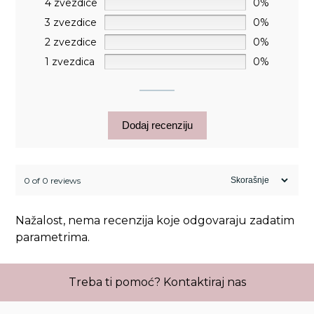
4 zvezdice
0%
3 zvezdice
0%
2 zvezdice
0%
1 zvezdica
0%
Dodaj recenziju
0 of 0 reviews
Nažalost, nema recenzija koje odgovaraju zadatim
parametrima.
Treba ti pomoć?
Kontaktiraj nas