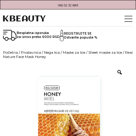
065 52 32 889
Besplatna isporuka
REGISTRUJTE SE
za iznos preko 6000 RSD
Ostvarite popuste %
Početna
/
Prodavnica
/
Nega lica
/
Maske za lice
/
Sheet maske za lice
/ Real
Nature Face Mask Honey