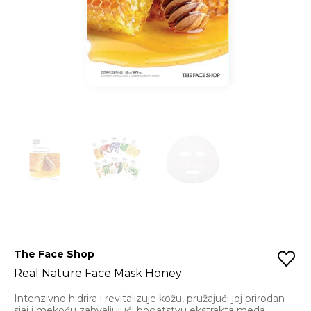
The Face Shop
Real Nature Face Mask Honey
Intenzivno hidrira i revitalizuje kožu, pružajući joj prirodan
sjaj i mekoću zahvaljujući bogatstvu ekstrakta meda.