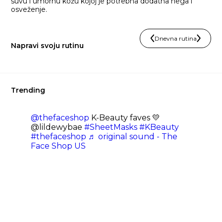
suvu i umornu kožu kojoj je potrebna dodatna nega i
osveženje.
Dnevna rutina
Napravi svoju rutinu
Trending
@thefaceshop
K-Beauty faves 💛
@lildewybae
#SheetMasks
#KBeauty
#thefaceshop
♬ original sound - The
Face Shop US