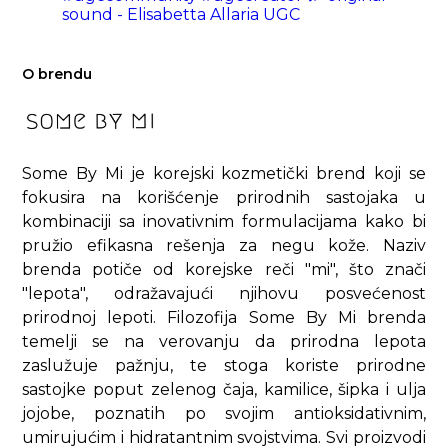
sound - Elisabetta Allaria UGC
O brendu
Some By Mi je korejski kozmetički brend koji se
fokusira na korišćenje prirodnih sastojaka u
kombinaciji sa inovativnim formulacijama kako bi
pružio efikasna rešenja za negu kože. Naziv
brenda potiče od korejske reči "mi", što znači
"lepota", odražavajući njihovu posvećenost
prirodnoj lepoti. Filozofija Some By Mi brenda
temelji se na verovanju da prirodna lepota
zaslužuje pažnju, te stoga koriste prirodne
sastojke poput zelenog čaja, kamilice, šipka i ulja
jojobe, poznatih po svojim antioksidativnim,
umirujućim i hidratantnim svojstvima. Svi proizvodi