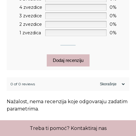
4 zvezdice
0%
3 zvezdice
0%
2 zvezdice
0%
1 zvezdica
0%
Dodaj recenziju
0 of 0 reviews
Nažalost, nema recenzija koje odgovaraju zadatim
parametrima.
Treba ti pomoć?
Kontaktiraj nas