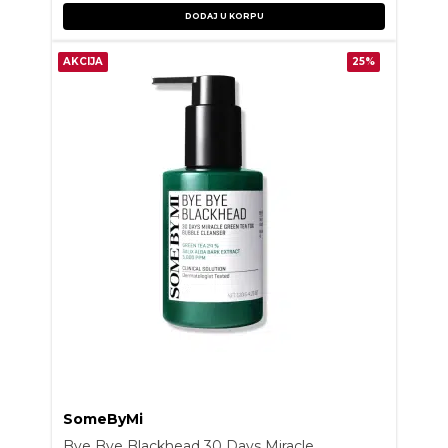
DODAJ U KORPU
AKCIJA
25%
SomeByMi
Bye Bye Blackhead 30 Days Miracle