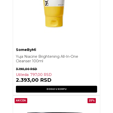
SomeByMi
Yuja Niacine Brightening All-In-One
Cleanser 100ml
3.190,00
RSD
Ušteda:
797,00
RSD
2.393,00
RSD
DODAJ U KORPU
AKCIJA
25%