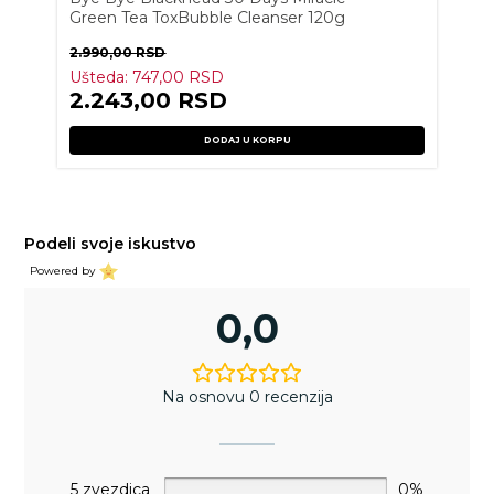
Green Tea ToxBubble Cleanser 120g
2.990,00
RSD
Ušteda:
747,00
RSD
2.243,00
RSD
DODAJ U KORPU
Podeli svoje iskustvo
Powered by
0,0
Na osnovu 0 recenzija
5 zvezdica
0%