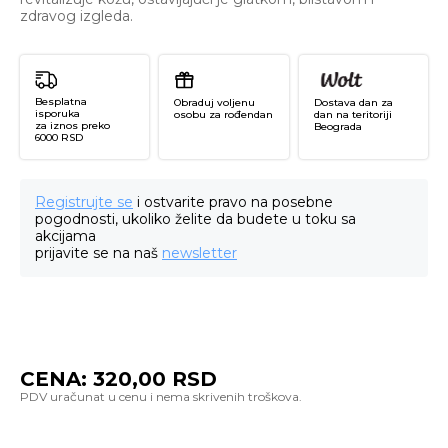
zdravog izgleda.
Besplatna
Obraduj voljenu
Dostava dan za
isporuka
osobu za rođendan
dan na teritoriji
za iznos preko
Beograda
6000 RSD
Registrujte se
i ostvarite pravo na posebne
pogodnosti, ukoliko želite da budete u toku sa
akcijama
prijavite se na naš
newsletter
CENA:
320,00
RSD
Re
H
Lu
Ca