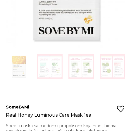
SomeByMi
Real Honey Luminous Care Mask 1ea
Sheet maska sa medom i propolisom koja hrani, hidrira i
revitalizuje kožu, ostavljajući je glatkom, blistavom i