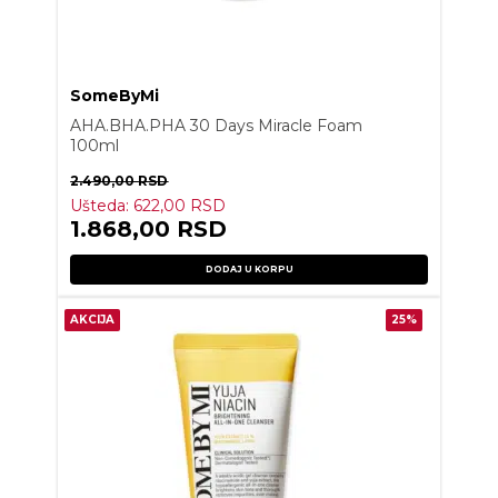
SomeByMi
AHA.BHA.PHA 30 Days Miracle Foam
100ml
2.490,00
RSD
Ušteda:
622,00
RSD
1.868,00
RSD
DODAJ U KORPU
AKCIJA
25%