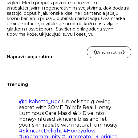
izgled. Med i propolis poznati su po svojim
antibakterijskim i regenerativnim svojstvima, dok dodatni
sastojci poput hijaluronske kiseline i pantenola jačaju
kožnu barijeru i pružaju dubinsku hidrataciju. Ova maska
umiruje iritacije, revitalizuje umornu kožu i ostavlja je
glatkom i osveženom. Savršeno prilagođena svim
tipovima kože, uključujući suvu i osetljivu.
Dnevna rutina
Napravi svoju rutinu
Trending
@elisabetta_ugc
Unlock the glowing
secret with SOME BY MI's Real Honey
Luminous Care Mask! 🍯✨ Dive into
honey-infused skincare bliss and let
your skin radiate with natural luminosity.
#SkincareDelight
#Honeyglow
#ugccommunity
#ugccreator
♬ original