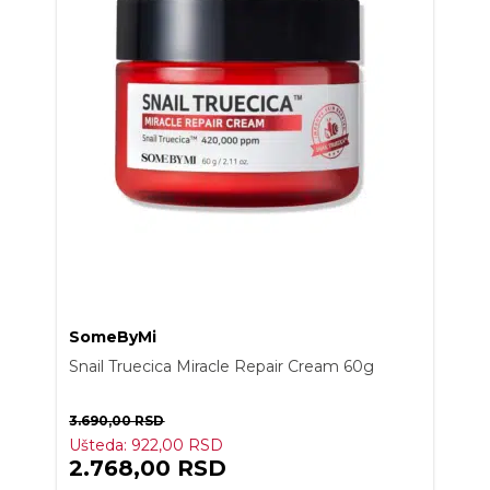
SomeByMi
Snail Truecica Miracle Repair Cream 60g
3.690,00
RSD
Ušteda:
922,00
RSD
2.768,00
RSD