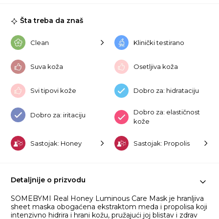
Ma
1e
Šta treba da znaš
ko
Clean
Klinički testirano
Suva koža
Osetljiva koža
Svi tipovi kože
Dobro za: hidrataciju
Dobro za: elastičnost
Dobro za: iritaciju
kože
Sastojak: Honey
Sastojak: Propolis
Detaljnije o prizvodu
SOMEBYMI Real Honey Luminous Care Mask je hranljiva
sheet maska obogaćena ekstraktom meda i propolisa koji
intenzivno hidrira i hrani kožu, pružajući joj blistav i zdrav