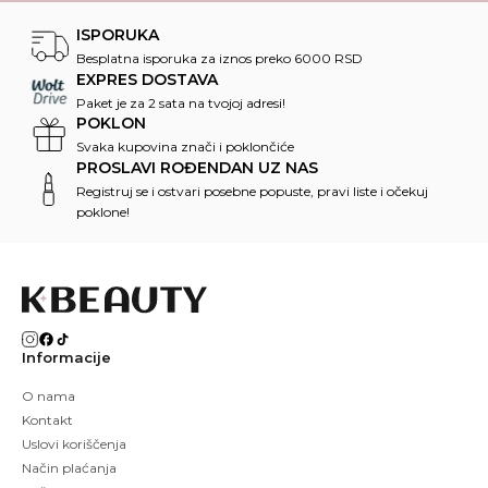
ISPORUKA
Besplatna isporuka za iznos preko 6000 RSD
EXPRES DOSTAVA
Paket je za 2 sata na tvojoj adresi!
POKLON
Svaka kupovina znači i poklončiće
PROSLAVI ROĐENDAN UZ NAS
Registruj se i ostvari posebne popuste, pravi liste i očekuj
poklone!
Informacije
O nama
Kontakt
Uslovi koriščenja
Način plaćanja