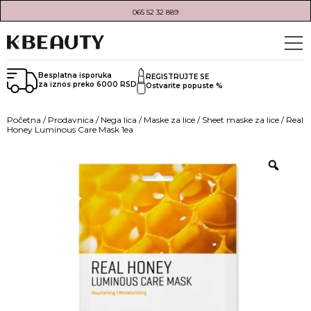
065 52 32 889
Besplatna isporuka
REGISTRUJTE SE
za iznos preko 6000 RSD
Ostvarite popuste %
Početna
/
Prodavnica
/
Nega lica
/
Maske za lice
/
Sheet maske za lice
/ Real
Honey Luminous Care Mask 1ea