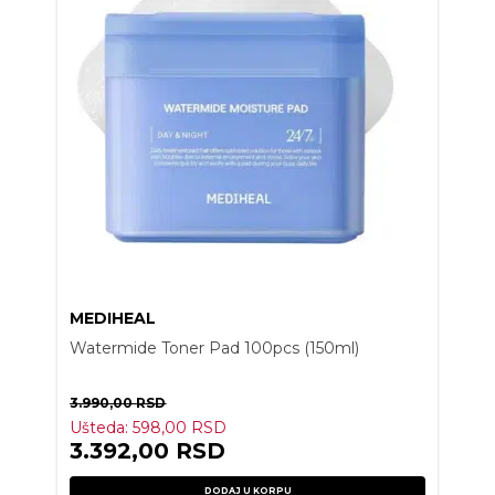
MEDIHEAL
Watermide Toner Pad 100pcs (150ml)
3.990,00
RSD
Ušteda:
598,00
RSD
3.392,00
RSD
DODAJ U KORPU