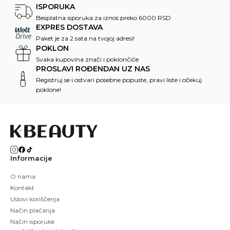
ISPORUKA
Besplatna isporuka za iznos preko 6000 RSD
EXPRES DOSTAVA
Paket je za 2 sata na tvojoj adresi!
POKLON
Svaka kupovina znači i poklončiće
PROSLAVI ROĐENDAN UZ NAS
Registruj se i ostvari posebne popuste, pravi liste i očekuj
poklone!
Informacije
O nama
Kontakt
Uslovi koriščenja
Način plaćanja
Način isporuke