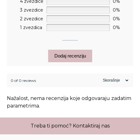
4 zvezdice
0%
3 zvezdice
0%
2 zvezdice
0%
1 zvezdica
0%
Dodaj recenziju
0 of 0 reviews
Nažalost, nema recenzija koje odgovaraju zadatim
parametrima.
Treba ti pomoć?
Kontaktiraj nas