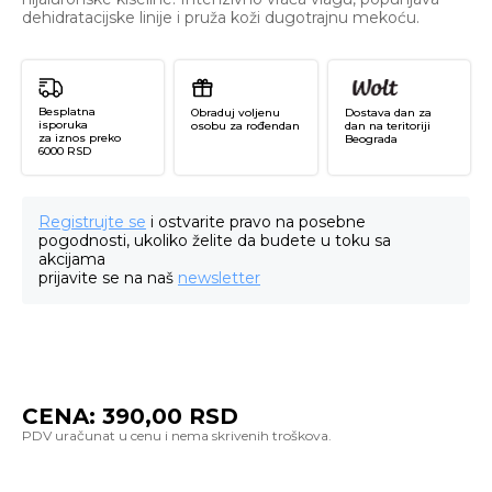
dehidratacijske linije i pruža koži dugotrajnu mekoću.
Besplatna
Obraduj voljenu
Dostava dan za
isporuka
osobu za rođendan
dan na teritoriji
za iznos preko
Beograda
6000 RSD
Registrujte se
i ostvarite pravo na posebne
pogodnosti, ukoliko želite da budete u toku sa
akcijama
prijavite se na naš
newsletter
CENA:
390,00
RSD
Hy
Es
Ma
Ul