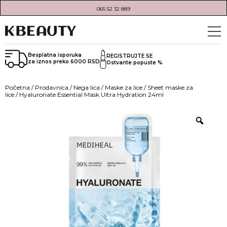
065 52 32 889
Besplatna isporuka
REGISTRUJTE SE
za iznos preko 6000 RSD
Ostvarite popuste %
Početna
/
Prodavnica
/
Nega lica
/
Maske za lice
/
Sheet maske za
lice
/ Hyaluronate Essential Mask Ultra Hydration 24ml