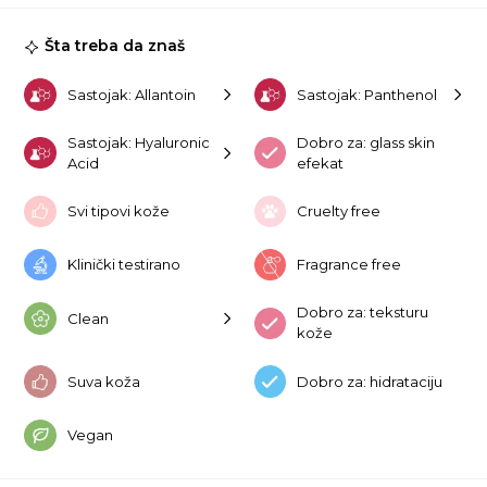
Hy
24
Šta treba da znaš
ko
Sastojak: Allantoin
Sastojak: Panthenol
Sastojak: Hyaluronic
Dobro za: glass skin
Acid
efekat
Svi tipovi kože
Cruelty free
Klinički testirano
Fragrance free
Dobro za: teksturu
Clean
kože
Suva koža
Dobro za: hidrataciju
Vegan