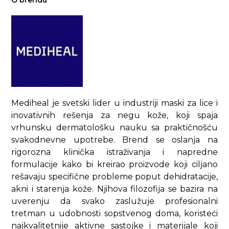
O brendu
Mediheal je svetski lider u industriji maski za lice i
inovativnih rešenja za negu kože, koji spaja
vrhunsku dermatološku nauku sa praktičnošću
svakodnevne upotrebe. Brend se oslanja na
rigorozna klinička istraživanja i napredne
formulacije kako bi kreirao proizvode koji ciljano
rešavaju specifične probleme poput dehidratacije,
akni i starenja kože. Njihova filozofija se bazira na
uverenju da svako zaslužuje profesionalni
tretman u udobnosti sopstvenog doma, koristeći
najkvalitetnije aktivne sastojke i materijale koji