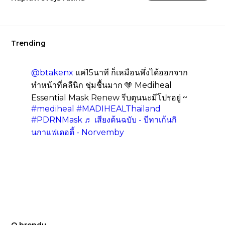
Trending
@btakenx
แค่15นาที ก็เหมือนพึ่งได้ออกจาก
ทำหน้าที่คลีนิก ชุ่มชื้นมาก 🩵 Mediheal
Essential Mask Renew รีบตุนนะมีโปรอยู่ ~
#mediheal
#MADIHEALThailand
#PDRNMask
♬ เสียงต้นฉบับ - บีทาเก้นกิ
นกาแฟเดอตี้ - Norvemby