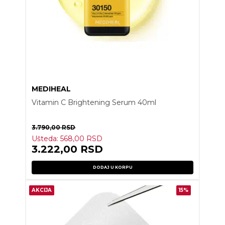
MEDIHEAL
Vitamin C Brightening Serum 40ml
3.790,00
RSD
Ušteda:
568,00
RSD
3.222,00
RSD
DODAJ U KORPU
AKCIJA
15%