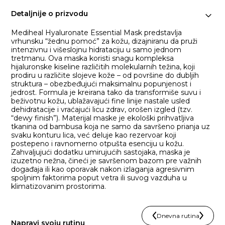
Detaljnije o prizvodu
Mediheal Hyaluronate Essential Mask predstavlja
vrhunsku “žednu pomoć” za kožu, dizajniranu da pruži
intenzivnu i višeslojnu hidrataciju u samo jednom
tretmanu. Ova maska koristi snagu kompleksa
hijaluronske kiseline različitih molekularnih težina, koji
prodiru u različite slojeve kože – od površine do dubljih
struktura – obezbeđujući maksimalnu popunjenost i
jedrost. Formula je kreirana tako da transformiše suvu i
beživotnu kožu, ublažavajući fine linije nastale usled
dehidratacije i vraćajući licu zdrav, orošen izgled (tzv.
“dewy finish”). Materijal maske je ekološki prihvatljiva
tkanina od bambusa koja ne samo da savršeno prianja uz
svaku konturu lica, već deluje kao rezervoar koji
postepeno i ravnomerno otpušta esenciju u kožu.
Zahvaljujući dodatku umirujućih sastojaka, maska je
izuzetno nežna, čineći je savršenom bazom pre važnih
događaja ili kao oporavak nakon izlaganja agresivnim
spoljnim faktorima poput vetra ili suvog vazduha u
klimatizovanim prostorima.
Dnevna rutina
Napravi svoju rutinu