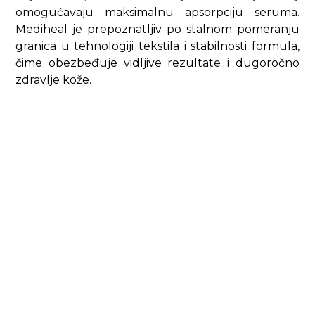
omogućavaju maksimalnu apsorpciju seruma.
Mediheal je prepoznatljiv po stalnom pomeranju
granica u tehnologiji tekstila i stabilnosti formula,
čime obezbeđuje vidljive rezultate i dugoročno
zdravlje kože.