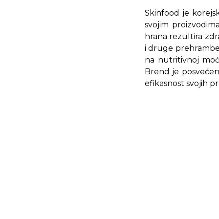
Skinfood je korejs
svojim proizvodim
hrana rezultira zdr
i druge prehramben
na nutritivnoj moć
Brend je posvećen 
efikasnost svojih p