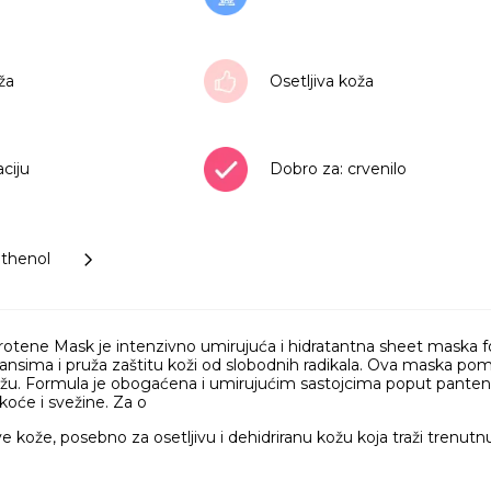
ža
Osetljiva koža
aciju
Dobro za: crvenilo
nthenol
tene Mask je intenzivno umirujuća i hidratantna sheet maska f
dansima i pruža zaštitu koži od slobodnih radikala. Ova maska pomaž
u. Formula je obogaćena i umirujućim sastojcima poput pantenola 
oće i svežine. Za o
e kože, posebno za osetljivu i dehidriranu kožu koja traži trenutnu 