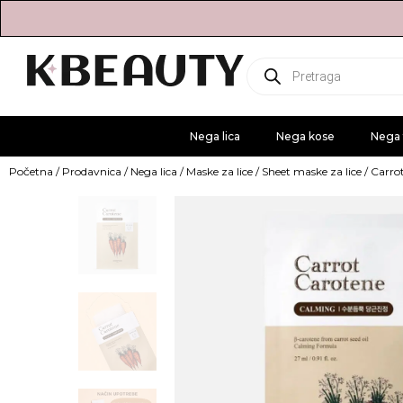
Products
search
Nega lica
Nega kose
Nega 
Početna
/
Prodavnica
/
Nega lica
/
Maske za lice
/
Sheet maske za lice
/ Carro