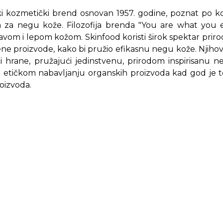
ki kozmetički brend osnovan 1957. godine, poznat po kor
a za negu kože. Filozofija brenda "You are what you e
avom i lepom kožom. Skinfood koristi širok spektar priro
e proizvode, kako bi pružio efikasnu negu kože. Njihov
i hrane, pružajući jedinstvenu, prirodom inspirisanu 
etičkom nabavljanju organskih proizvoda kad god je to 
roizvoda.