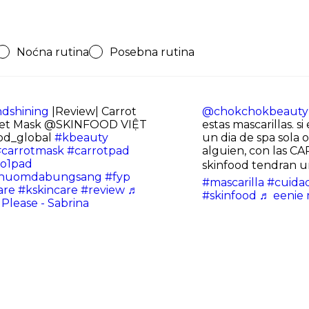
Noćna rutina
Posebna rutina
dshining
|Review| Carrot
@chokchokbeauty
eet Mask @SKINFOOD VIỆT
estas mascarillas. s
od_global
#kbeauty
un dia de spa sola
carrotmask
#carrotpad
alguien, con las 
o1pad
skinfood tendran un
nhuomdabungsang
#fyp
#mascarilla
#cuidad
are
#kskincare
#review
♬
#skinfood
♬ eenie 
 Please - Sabrina