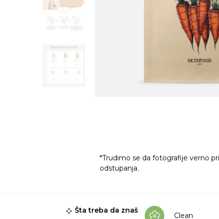
*Trudimo se da fotografije verno pr
odstupanja.
Šta treba da znaš
Clean