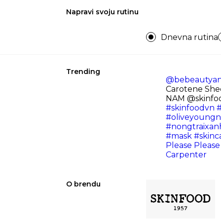
Napravi svoju rutinu
Dnevna rutina
Trending
@bebeautyan
Carotene Sh
NAM @skinfo
#skinfoodvn
#
#oliveyoungn
#nongtraixa
#mask
#skinc
Please Please
Carpenter
O brendu