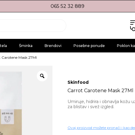
065 52 32 889
tela
Šminka
Brendovi
Posebne ponude
Poklon ka
t Carotene Mask 27Ml
Skinfood
Carrot Carotene Mask 27Ml
Umiruje, hidrira i obnavlja kožu 
za blistav i svež izgled.
Ovaj proizvod možete pronaći i kao de