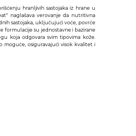
išćenju hranljivih sastojaka iz hrane u
at" naglašava verovanje da nutritivna
dnih sastojaka, uključujući voće, povrće
e formulacije su jednostavne i bazirane
negu koja odgovara svim tipovima kože.
moguće, osiguravajući visok kvalitet i