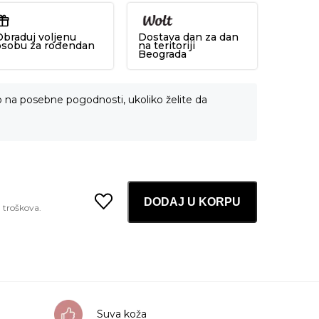
Obraduj voljenu
Dostava dan za dan
osobu za rođendan
na teritoriji
Beograda
o na posebne pogodnosti, ukoliko želite da
DODAJ U KORPU
Carrot
Carotene
Mask
27Ml
količina
Suva koža