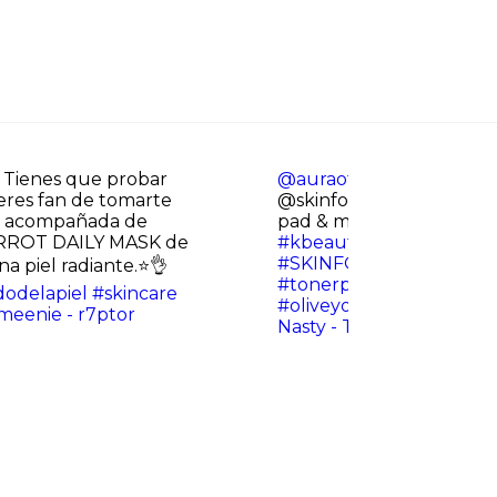
Tienes que probar
@auraofmahmuda
@Yes
i eres fan de tomarte
@skinfood_official carro
 o acompañada de
pad & mask pack🥕
#skin
CARROT DAILY MASK de
#kbeauty
#koreanskinca
#SKINFOODXYesstyle
#
a piel radiante.⭐👌
#tonerpad
#skinfoodto
odelapiel
#skincare
#oliveyoung
#fyp
#fory
meenie - ‍r7ptor
Nasty - Tinashe