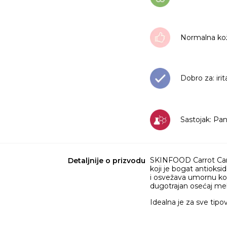
Normalna ko
Dobro za: irit
Sastojak: Pa
SKINFOOD Carrot Caro
Detaljnije o prizvodu
koji je bogat antioksi
i osvežava umornu kož
dugotrajan osećaj mek
Idealna je za sve tipov