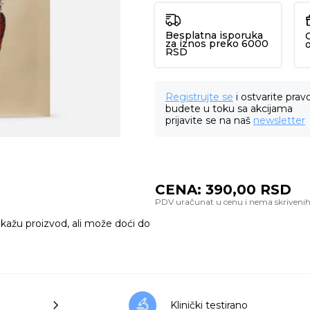
Besplatna isporuka
za iznos preko 6000
RSD
Registrujte se
i ostvarite prav
budete u toku sa akcijama
prijavite se na naš
newsletter
CENA:
390,00
RSD
ikažu proizvod, ali može doći do
Klinički testirano