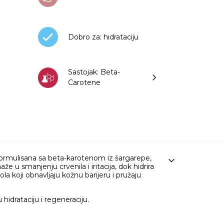
Dobro za: hidrataciju
Sastojak: Beta-
Carotene
ormulisana sa beta-karotenom iz šargarepe,
e u smanjenju crvenila i iritacija, dok hidrira
koji obnavljaju kožnu barijeru i pružaju
hidrataciju i regeneraciju.