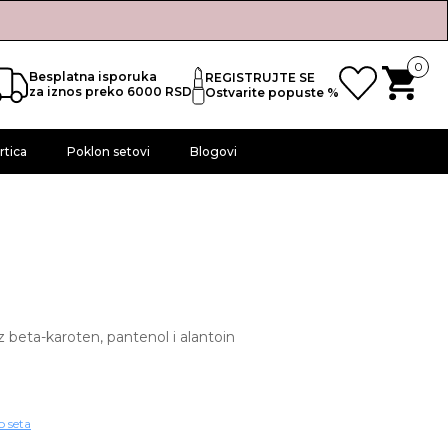
0
Besplatna isporuka
REGISTRUJTE SE
za iznos preko 6000 RSD
Ostvarite popuste %
rtica
Poklon setovi
Blogovi
uz beta-karoten, pantenol i alantoin
o seta