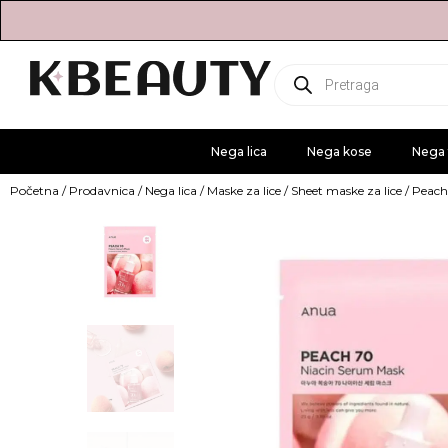
Products
search
Nega lica
Nega kose
Nega 
Početna
/
Prodavnica
/
Nega lica
/
Maske za lice
/
Sheet maske za lice
/ Peach