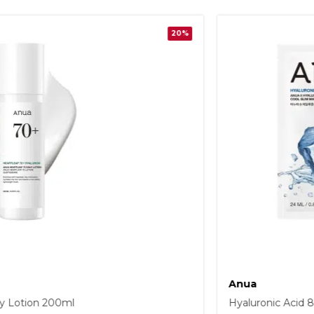
Anua
8 Catechin Cool Slim Mask 24ml
Heartleaf 70 Soo