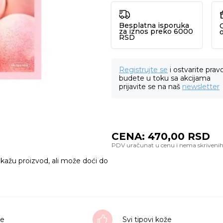
Besplatna isporuka
za iznos preko 6000
RSD
Registrujte se
i ostvarite prav
budete u toku sa akcijama
prijavite se na naš
newsletter
CENA:
470,00
RSD
ikažu proizvod, ali može doći do
ee
Svi tipovi kože