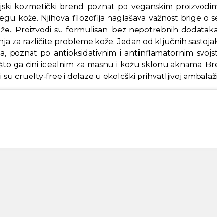
jski kozmetički brend poznat po veganskim proizvodim
gu kože. Njihova filozofija naglašava važnost brige o s
ože.. Proizvodi su formulisani bez nepotrebnih dodataka,
enja za različite probleme kože. Jedan od ključnih sastoj
, poznat po antioksidativnim i antiinflamatornim svojs
 što ga čini idealnim za masnu i kožu sklonu aknama. Bre
i su cruelty-free i dolaze u ekološki prihvatljivoj ambalaži