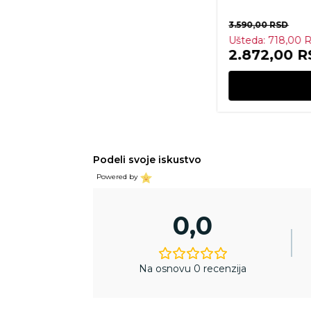
590,00
RSD
RSD
SD
DODAJ U KORPU
Podeli svoje iskustvo
Powered by
0,0
Na osnovu 0 recenzija