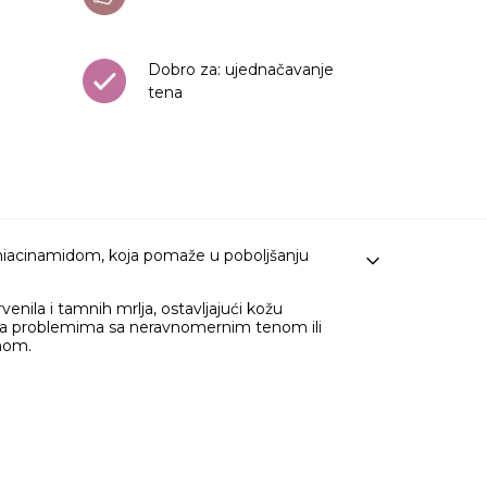
Dobro za: ujednačavanje
tena
iacinamidom, koja pomaže u poboljšanju
enila i tamnih mrlja, ostavljajući kožu
 sa problemima sa neravnomernim tenom ili
jnom.