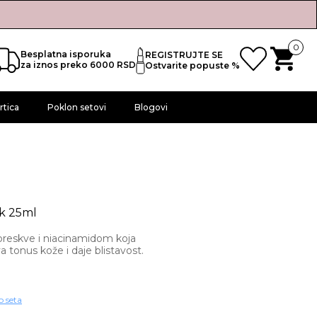
0
Besplatna isporuka
REGISTRUJTE SE
za iznos preko 6000 RSD
Ostvarite popuste %
rtica
Poklon setovi
Blogovi
k 25ml
reskve i niacinamidom koja
 tonus kože i daje blistavost.
o seta