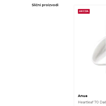
Slični proizvodi
20%
Anua
ly Lotion 200ml
Hyaluronic Acid 