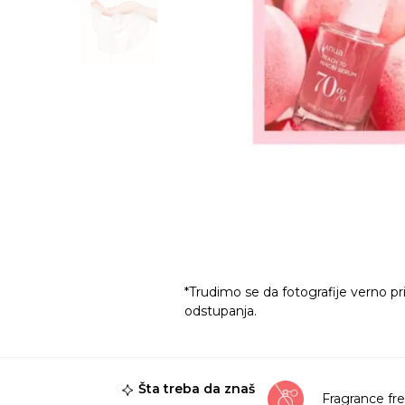
*Trudimo se da fotografije verno pr
odstupanja.
Šta treba da znaš
Fragrance fr