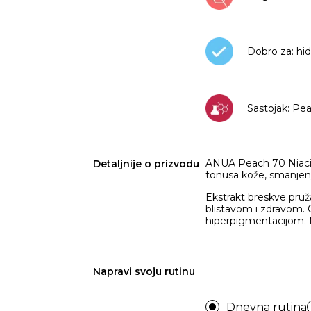
Dobro za: hid
Sastojak: Pe
ANUA Peach 70 Niacin
Detaljnije o prizvodu
tonusa kože, smanjenj
Ekstrakt breskve pruža
blistavom i zdravom.
hiperpigmentacijom. N
Napravi svoju rutinu
Dnevna rutina