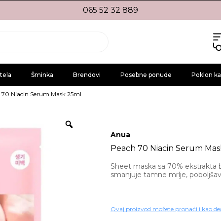
065 52 32 889
tela
Šminka
Brendovi
Posebne ponude
Poklon ka
 70 Niacin Serum Mask 25ml
Anua
Peach 70 Niacin Serum Mas
Sheet maska sa 70% ekstrakta b
smanjuje tamne mrlje, poboljšava
Ovaj proizvod možete pronaći i kao de