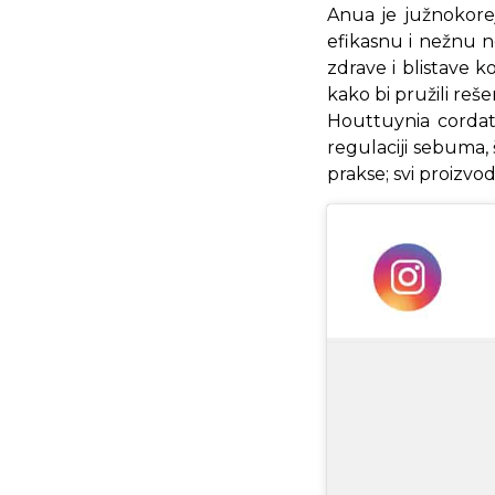
Anua je južnokore
efikasnu i nežnu ne
zdrave i blistave k
kako bi pružili reš
Houttuynia cordata
regulaciji sebuma,
prakse; svi proizvod