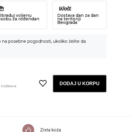
Obraduj voljenu
Dostava dan za dan
osobu za rođendan
na teritoriji
Beograda
o na posebne pogodnosti, ukoliko želite da
DODAJ U KORPU
Peach
70
Niacin
Serum
Mask
25ml
količina
Zrela koža