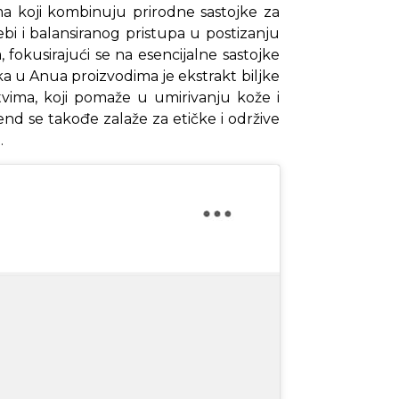
a koji kombinuju prirodne sastojke za
ebi i balansiranog pristupa u postizanju
 fokusirajući se na esencijalne sastojke
aka u Anua proizvodima je ekstrakt biljke
tvima, koji pomaže u umirivanju kože i
nd se takođe zalaže za etičke i održive
.