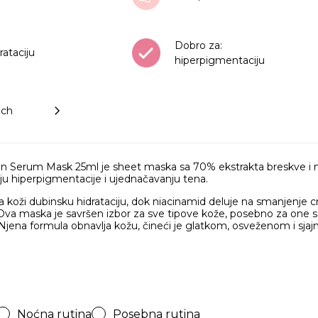
Dobro za:
rataciju
hiperpigmentaciju
ach
 Serum Mask 25ml je sheet maska sa 70% ekstrakta breskve i n
u hiperpigmentacije i ujednačavanju tena.
 koži dubinsku hidrataciju, dok niacinamid deluje na smanjenje crv
 Ova maska je savršen izbor za sve tipove kože, posebno za one
jena formula obnavlja kožu, čineći je glatkom, osveženom i sja
Noćna rutina
Posebna rutina