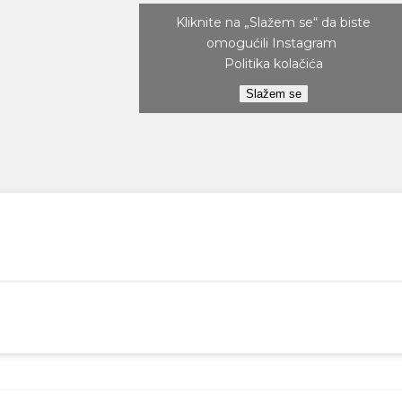
Kliknite na „Slažem se“ da biste
omogućili Instagram
Politika kolačića
Slažem se