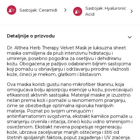
Sastojak: Hyaluronic
Sastojak: Ceramidi
Acid
Detaljnije o prizvodu
Dr. Althea Herb Therapy Velvet Mask je luksuzna sheet
maska osmišljena da pruži intenzivnu hidrataciju i
umirenje, posebno pogodna za osetljivu i dehidriranu
kožu. Obogaćena je pažljivo odabranim biljnim sastojcima
koji pomažu u obnavljanju i održavanju prirodne vlažnosti
kože, čineći je mekom, glatkom i blistavom.
Ova maska koristi gustu nano-mikrofiber tkaninu, koja
omogućava bolju apsorpciju esencije u kožu, povećavajući
efikasnost aktivnih sastojaka. Materijal maske je izuzetno
nežan prema koži i pomaže u ravnomernom prianjanju,
čime se obezbeđuje optimalna isporuka hranljivih
materija. Poznat po svojim umirujućim i
antiinflamatornim svojstvima, ekstrakt kamilice pomaže u
smanjenju crvenila i iritacija, čineći kožu vidno smirenijom i
osveženom. Ekstrakt nevena pospešuje regeneraciju
kože, ubrzava zaceljivanje manjih oštećenja i štiti od
štetnih spoljašnjih faktora, poput zagađenja i UV zračenja.