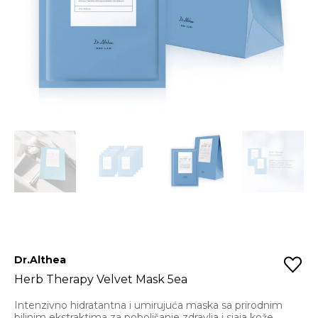
Dr.Althea
Herb Therapy Velvet Mask 5ea
Intenzivno hidratantna i umirujuća maska sa prirodnim
biljnim ekstraktima za poboljšanje zdravlja i sjaja kože.