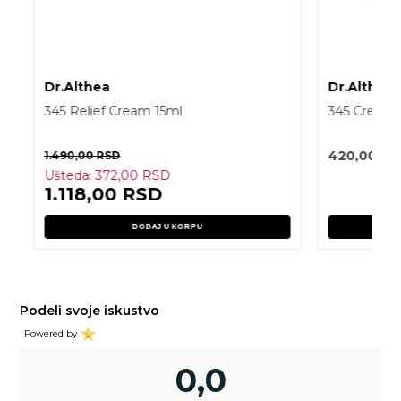
Dr.Althea
Dr.Althea
345 Relief Cream 15ml
345 Cream 
420,00
RS
1.490,00
RSD
Ušteda:
372,00
RSD
1.118,00
RSD
DODAJ U KORPU
Podeli svoje iskustvo
Powered by
0,0