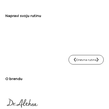
Napravi svoju rutinu
Dnevna rutina
O brendu