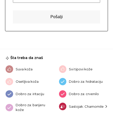
Šta treba da znaš
Suva koža
Svi tipovi kože
Osetljiva koža
Dobro za: hidrataciju
Dobro za: iritaciju
Dobro za: crvenilo
Dobro za: barijeru
Sastojak: Chamomile
kože