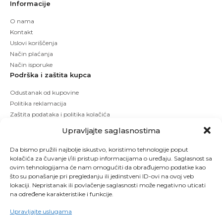
Informacije
O nama
Kontakt
Uslovi koriščenja
Način plaćanja
Način isporuke
Podrška i zaštita kupca
Odustanak od kupovine
Politika reklamacija
Zaštita podataka i politika kolačića
Upravljajte saglasnostima
Da bismo pružili najbolje iskustvo, koristimo tehnologije poput
kolačića za čuvanje i/ili pristup informacijama o uređaju. Saglasnost sa
ovim tehnologijama će nam omogućiti da obrađujemo podatke kao
što su ponašanje pri pregledanju ili jedinstveni ID-ovi na ovoj veb
lokaciji. Nepristanak ili povlačenje saglasnosti može negativno uticati
na određene karakteristike i funkcije.
Upravljajte uslugama