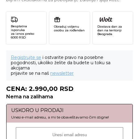
Besplatna
Obraduj voljenu
Dostava dan za
isporuka
osobu za rođendan
dan na teritoriji
za iznos preko
Beograda
6000 RSD
Registrujte se
i ostvarite pravo na posebne
pogodnosti, ukoliko želite da budete u toku sa
akcijama
prijavite se na naš
newsletter
CENA:
2.990,00
RSD
Nema na zalihama
USKORO U PRODAJI