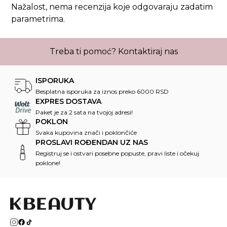
Nažalost, nema recenzija koje odgovaraju zadatim
parametrima.
Treba ti pomoć?
Kontaktiraj nas
ISPORUKA
Besplatna isporuka za iznos preko 6000 RSD
EXPRES DOSTAVA
Paket je za 2 sata na tvojoj adresi!
POKLON
Svaka kupovina znači i poklončiće
PROSLAVI ROĐENDAN UZ NAS
Registruj se i ostvari posebne popuste, pravi liste i očekuj
poklone!