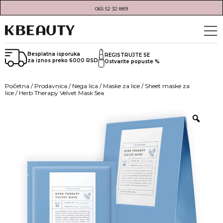
065 52 32 889
Besplatna isporuka
REGISTRUJTE SE
za iznos preko 6000 RSD
Ostvarite popuste %
Početna
/
Prodavnica
/
Nega lica
/
Maske za lice
/
Sheet maske za
lice
/ Herb Therapy Velvet Mask 5ea