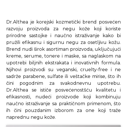
Dr.Althea je korejski kozmetički brend posvećen
razvoju proizvoda za negu kože koji koriste
prirodne sastojke i naučno istraživanje kako bi
pružili efikasnu i sigurnu negu za osetljivu kožu.
Brend nudi širok asortiman proizvoda, uključujući
kreme, serume, tonere i maske, sa naglaskom na
upotrebi biljnih ekstrakata i inovativnih formula.
Njihovi proizvodi su veganski, cruelty-free i ne
sadrže parabene, sulfate ili veštačke mirise, što ih
čini pogodnim za svakodnevnu upotrebu.
Dr.Althea se ističe posvećenostšću kvalitetu i
efikasnosti, nudeći proizvode koji kombinuju
naučno istraživanje sa praktičnom primenom, što
ih čini pouzdanim izborom za one koji traže
naprednu negu kože.