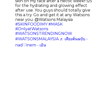
skin on my face after a hectic week!! 5/5
for the hydrating and glowing effect
after use. You guys should totally give
this a try. Go and get it at any Watsons
near you. @Watsons Malaysia
#SKINFOODIMY
#MASK
#OnlyatWatsons
#WATSONSTRENDINGNOW
#WATSONSMALAYSIA
♬ เสียงต้นฉบับ -
nad♡inem - เอ้น