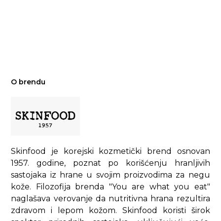
O brendu
Skinfood je korejski kozmetički brend osnovan
1957. godine, poznat po korišćenju hranljivih
sastojaka iz hrane u svojim proizvodima za negu
kože. Filozofija brenda "You are what you eat"
naglašava verovanje da nutritivna hrana rezultira
zdravom i lepom kožom. Skinfood koristi širok