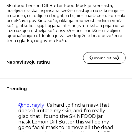
Skinfood Lemon Dill Butter Food Mask je kremasta,
hranljiva maska inspirisana svežim sastojcima iz kuhinje —
limunom, mirođijom i bogatim biljnim maslacem. Formula
omekšava površinu kože, uklanja hrapavost, hidrira i vraća
koži glatkoću i sjaj. Lagana, ali hranljiva tekstura prijatno se
razmazuje i ostavlja kožu osveženom, mekšom i vidljivo
ujednačenijom. Idealna je za sve koji žele brzo osveženje
tena i glatku, negovanu kožu.
Dnevna rutina
Napravi svoju rutinu
Trending
@notnayly
It’s hard to find a mask that
doesn’t irritate my skin, and I’m really
glad that I found the SKINFOOD jar
mask Lemon Dill Butter this will be my
go-to facial mask to remove all the dead