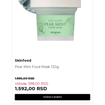
Skinfood
Pear Mint Food Mask 120g
1.990,00
RSD
Ušteda:
398,00
RSD
1.592,00
RSD
DODAJ U KORPU