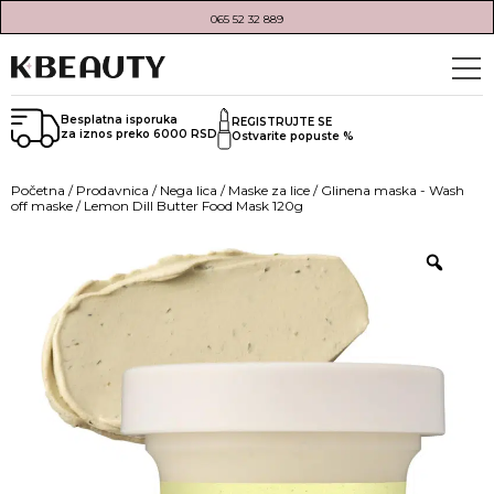
065 52 32 889
Besplatna isporuka
REGISTRUJTE SE
za iznos preko 6000 RSD
Ostvarite popuste %
Početna
/
Prodavnica
/
Nega lica
/
Maske za lice
/
Glinena maska - Wash
off maske
/ Lemon Dill Butter Food Mask 120g