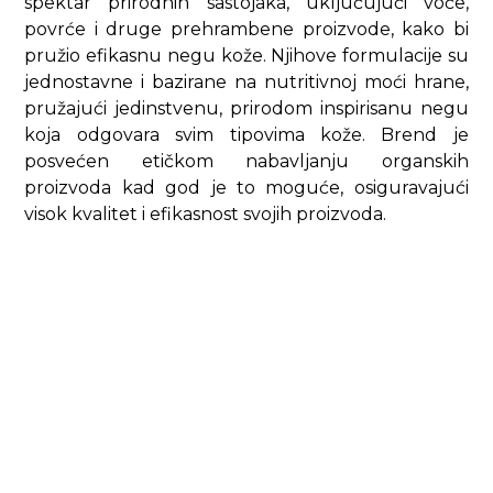
spektar prirodnih sastojaka, uključujući voće,
povrće i druge prehrambene proizvode, kako bi
pružio efikasnu negu kože. Njihove formulacije su
jednostavne i bazirane na nutritivnoj moći hrane,
pružajući jedinstvenu, prirodom inspirisanu negu
koja odgovara svim tipovima kože. Brend je
posvećen etičkom nabavljanju organskih
proizvoda kad god je to moguće, osiguravajući
visok kvalitet i efikasnost svojih proizvoda.