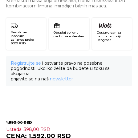
Kremasta maska koja omekšava, hidrira i osvežava kožu
kombinacijom limuna, mirođije i biljnih maslaca.
Besplatna
Obraduj voljenu
Dostava dan za
isporuka
osobu za rođendan
dan na teritoriji
za iznos preko
Beograda
6000 RSD
Registrujte se
i ostvarite pravo na posebne
pogodnosti, ukoliko želite da budete u toku sa
akcijama
prijavite se na naš
newsletter
1.990,00
RSD
Ušteda:
398,00
RSD
L
1.592,00
RSD