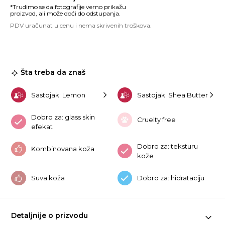
Dil
Bu
Fo
Ma
12
ko
Šta treba da znaš
Sastojak: Lemon
Sastojak: Shea Butter
Dobro za: glass skin
Cruelty free
efekat
Dobro za: teksturu
Kombinovana koža
kože
Suva koža
Dobro za: hidrataciju
Detaljnije o prizvodu