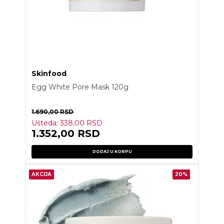
Skinfood
Egg White Pore Mask 120g
1.690,00
RSD
Ušteda:
338,00
RSD
1.352,00
RSD
DODAJ U KORPU
AKCIJA
20%