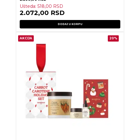
Ušteda:
518,00
RSD
2.072,00
RSD
DODAJ U KORPU
AKCIJA
20%