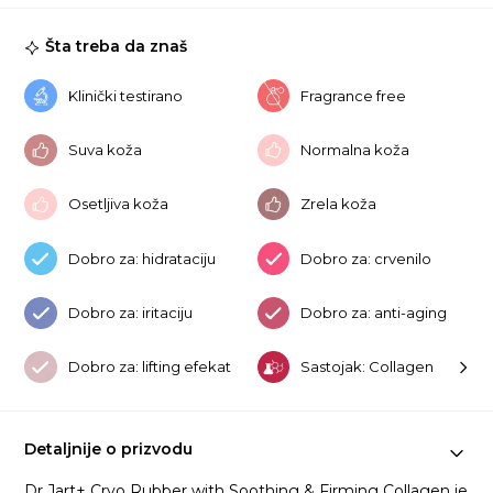
an
Fi
Šta treba da znaš
Co
ko
Klinički testirano
Fragrance free
Suva koža
Normalna koža
Osetljiva koža
Zrela koža
Dobro za: hidrataciju
Dobro za: crvenilo
Dobro za: iritaciju
Dobro za: anti-aging
Dobro za: lifting efekat
Sastojak: Collagen
Detaljnije o prizvodu
Dr.Jart+ Cryo Rubber with Soothing & Firming Collagen je