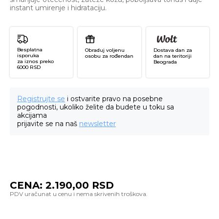
instant umirenje i hidrataciju.
Besplatna
Obraduj voljenu
Dostava dan za
isporuka
osobu za rođendan
dan na teritoriji
za iznos preko
Beograda
6000 RSD
Registrujte se
i ostvarite pravo na posebne
pogodnosti, ukoliko želite da budete u toku sa
akcijama
prijavite se na naš
newsletter
CENA:
2.190,00
RSD
Cr
Ru
wi
So