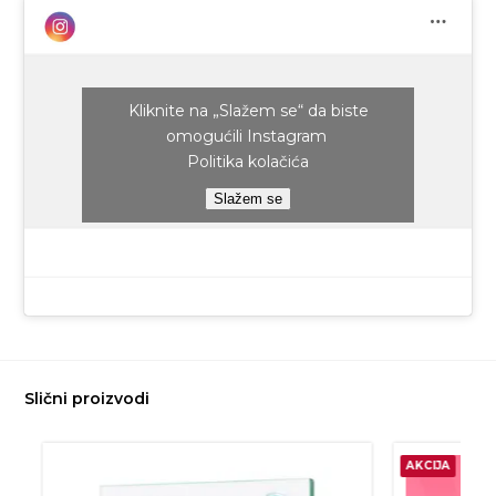
Kliknite na „Slažem se“ da biste
omogućili Instagram
Politika kolačića
Slažem se
Slični proizvodi
AKCIJA