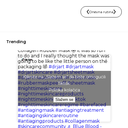
Dnevna rutina
Trending
@anissayanira
Trying out the Dr. Jart
Collagen Rubber Mask 🤣 it was so fun
to do and I really thought the mask was
going to be like the little person on the
packaging 🤣
#drjart
#drjartmask
#drjartskincare
#drjartsheetmask
Kliknite na „Slažem se“ da biste omogućili
#drjartmademedoit
#rubbermask
#rubbermaskpeeloff
#sheetmask
Tiktok
#nighttimeskincare
Politika kolačića
#nighttimeskincareproducts
#nighttimeskincarewithtiktok
Slažem se
#nighttimeskincareregime
#barefaced
#antiagingmask
#antiagingtreatment
#antiagingskincareroutine
#antiagingproducts
#collagenmask
#skincarecommunity
♬ Blue Blood -