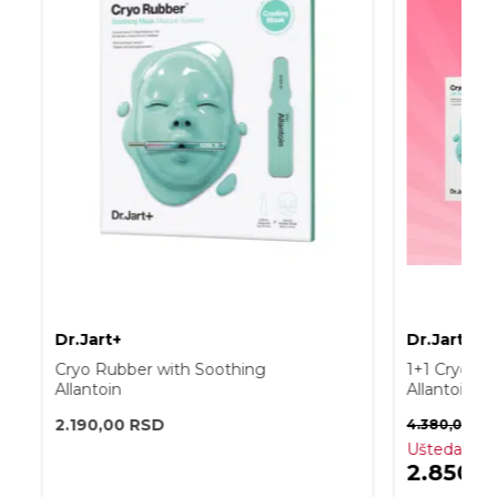
Dr.Jart+
Dr.Jart+
Cryo Rubber with Soothing
1+1 Cryo R
Allantoin
Allantoin
2.190,00
RSD
4.380,00
RS
Ušteda:
1.5
2.850,