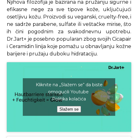
Njihova filozofija je bazirana na pružanju sigurne i
efikasne nege za sve tipove kože, uključujući
osetljivu kožu. Proizvodi su veganski, cruelty-free, i
ne sadrže parabene, sulfate ili veštačke mirise, što
ih čini pogodnim za svakodnevnu upotrebu.
Dr.Jart+ je posebno popularan zbog svojih Cicapair
i Ceramidin linija koje pomažu u obnavljanju kožne
barijere i pružaju duboku hidrataciju.
Kliknite na „Slažem se“ da biste
omogućili Youtube
Politika kolačića
Slažem se