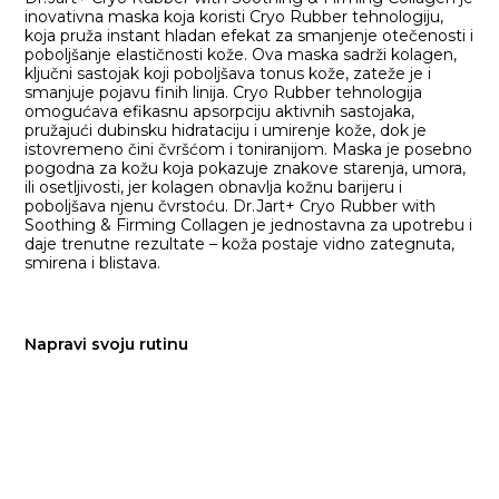
inovativna maska koja koristi Cryo Rubber tehnologiju,
koja pruža instant hladan efekat za smanjenje otečenosti i
poboljšanje elastičnosti kože. Ova maska sadrži kolagen,
ključni sastojak koji poboljšava tonus kože, zateže je i
smanjuje pojavu finih linija. Cryo Rubber tehnologija
omogućava efikasnu apsorpciju aktivnih sastojaka,
pružajući dubinsku hidrataciju i umirenje kože, dok je
istovremeno čini čvršćom i toniranijom. Maska je posebno
pogodna za kožu koja pokazuje znakove starenja, umora,
ili osetljivosti, jer kolagen obnavlja kožnu barijeru i
poboljšava njenu čvrstoću. Dr.Jart+ Cryo Rubber with
Soothing & Firming Collagen je jednostavna za upotrebu i
daje trenutne rezultate – koža postaje vidno zategnuta,
smirena i blistava.
Napravi svoju rutinu