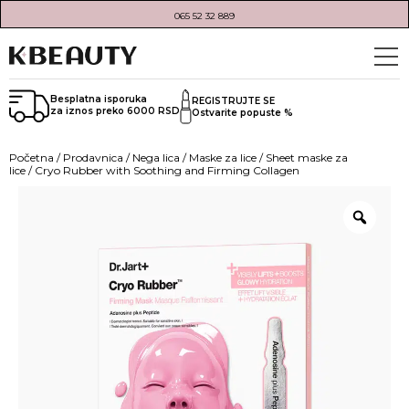
065 52 32 889
Besplatna isporuka
REGISTRUJTE SE
za iznos preko 6000 RSD
Ostvarite popuste %
Početna
/
Prodavnica
/
Nega lica
/
Maske za lice
/
Sheet maske za
lice
/ Cryo Rubber with Soothing and Firming Collagen