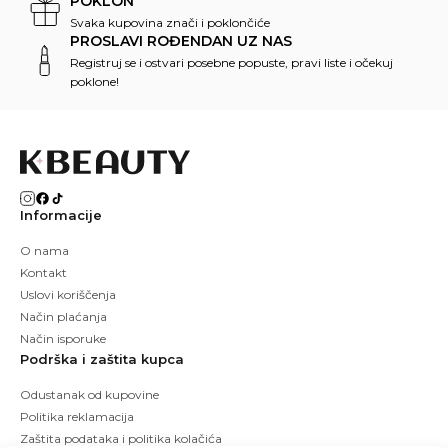
POKLON
Svaka kupovina znači i poklončiće
PROSLAVI ROĐENDAN UZ NAS
Registruj se i ostvari posebne popuste, pravi liste i očekuj
poklone!
Informacije
O nama
Kontakt
Uslovi koriščenja
Način plaćanja
Način isporuke
Podrška i zaštita kupca
Odustanak od kupovine
Politika reklamacija
Zaštita podataka i politika kolačića