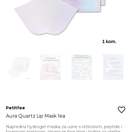
Petitfee
Aura Quartz Lip Mask 1ea
Napredna hydrogel maska za usne s retinolom, peptide i
bisernom prašinom, smanjuje fine linije i hidrira za glatke,