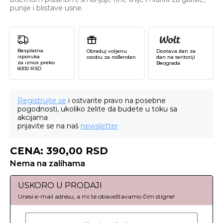
punije i blistave usne.
Besplatna
Obraduj voljenu
Dostava dan za
isporuka
osobu za rođendan
dan na teritoriji
za iznos preko
Beograda
6000 RSD
Registrujte se
i ostvarite pravo na posebne
pogodnosti, ukoliko želite da budete u toku sa
akcijama
prijavite se na naš
newsletter
CENA:
390,00
RSD
Nema na zalihama
USKORO U PRODAJI