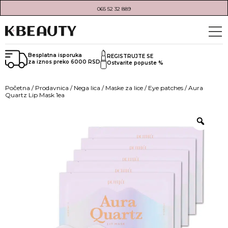
065 52 32 889
Besplatna isporuka
REGISTRUJTE SE
za iznos preko 6000 RSD
Ostvarite popuste %
Početna
/
Prodavnica
/
Nega lica
/
Maske za lice
/
Eye patches
/ Aura
Quartz Lip Mask 1ea