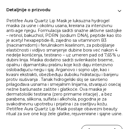
Detaljnije o prizvodu
Petitfee Aura Quartz Lip Mask je luksuzna hydrogel
maska za usne i okolinu usana, kreirana za intenzivnu
anti‑age njegu. Formulacija sadrži snažne aktivne sastojke
– retinol, bakuchiol, PDRN (sodium DNA), peptide kao što
je acetyl hexapeptide‑8, zajedno sa vitaminom B3
(niacinamidom) i ferulinskom kiselinom, za poboljšanje
elastičnosti i vidljivo smanjenje dubine bora već nakon 4
nedelje korišćenja, testirano – uz umeren pad od 7,65 % u
dubini linija. Maska dodatno sadrži svilenkaste biserne,
opalnu i dijamantsku prašinu koje koži daju intenzivno
oslobađajuću negu i sjaj. Arganovo i sojino ulje, kao i
kvasni ekstrakti, obezbeđuju duboku hidrataciju i barijeru
protiv isušivanja . Tanak hidrogelski sloj se savršeno
prilagođava usnama i smejalnim linijama, stvarajući osećaj
nežne baršunaste zaštite i glatkoće. Ova maska je
dermatološki testirana (zero primarne iritacije) , a bez
parabena, silikona, sulfata i alkohola, pogodna je za
svakodnevnu upotrebu i prijatna i za osetljivu kožu.
Petitfee Aura Quartz Lip Mask postaje obavezni beauty
ritual za sve one koji žele glatke, rejuvenirane i sjajne usne.