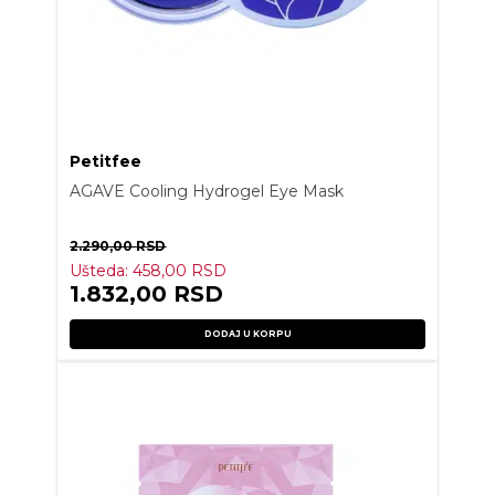
Petitfee
AGAVE Cooling Hydrogel Eye Mask
2.290,00
RSD
Ušteda:
458,00
RSD
1.832,00
RSD
DODAJ U KORPU