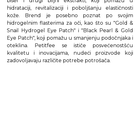
biser i drugi biljni ekstrakti, koji pomažu u
hidrataciji, revitalizaciji i poboljšanju elastičnosti
kože. Brend je posebno poznat po svojim
hidrogelnim flasterima za oči, kao što su "Gold &
Snail Hydrogel Eye Patch" i "Black Pearl & Gold
Eye Patch", koji pomažu u smanjenju podočnjaka i
oteklina. Petitfee se ističe posvećenostšću
kvalitetu i inovacijama, nudeći proizvode koji
zadovoljavaju različite potrebe potrošača.