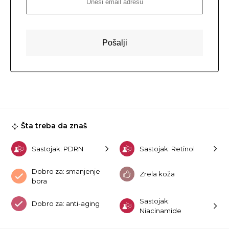
Šta treba da znaš
Sastojak: PDRN
Sastojak: Retinol
Dobro za: smanjenje
Zrela koža
bora
Sastojak:
Dobro za: anti-aging
Niacinamide