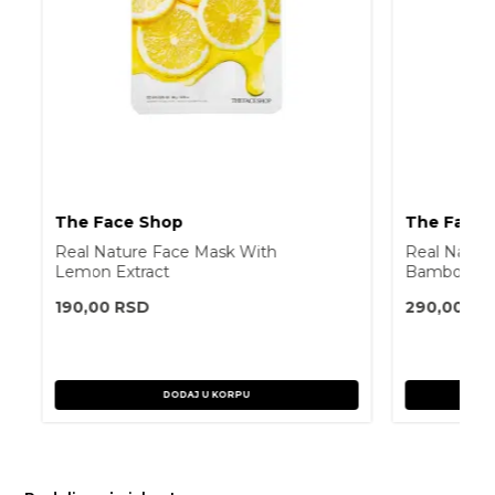
The Face Shop
The Face 
Real Nature Face Mask With
Real Natur
Lemon Extract
Bamboo Ex
190,00
RSD
290,00
RS
DODAJ U KORPU