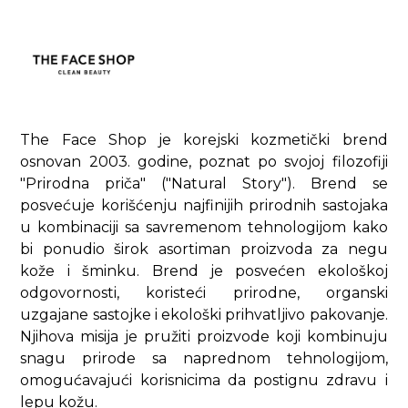
The Face Shop je korejski kozmetički brend
osnovan 2003. godine, poznat po svojoj filozofiji
"Prirodna priča" ("Natural Story"). Brend se
posvećuje korišćenju najfinijih prirodnih sastojaka
u kombinaciji sa savremenom tehnologijom kako
bi ponudio širok asortiman proizvoda za negu
kože i šminku. Brend je posvećen ekološkoj
odgovornosti, koristeći prirodne, organski
uzgajane sastojke i ekološki prihvatljivo pakovanje.
Njihova misija je pružiti proizvode koji kombinuju
snagu prirode sa naprednom tehnologijom,
omogućavajući korisnicima da postignu zdravu i
lepu kožu.