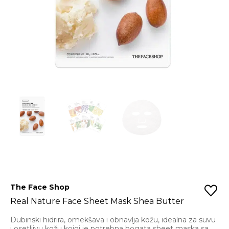
The Face Shop
Real Nature Face Sheet Mask Shea Butter
Dubinski hidrira, omekšava i obnavlja kožu, idealna za suvu
i osetljivu kožu kojoj je potrebna bogata sheet maska sa