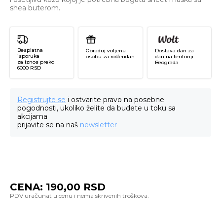
shea buterom.
Besplatna
Obraduj voljenu
Dostava dan za
isporuka
osobu za rođendan
dan na teritoriji
za iznos preko
Beograda
6000 RSD
Registrujte se
i ostvarite pravo na posebne
pogodnosti, ukoliko želite da budete u toku sa
akcijama
prijavite se na naš
newsletter
CENA:
190,00
RSD
Re
Na
Fa
Sh