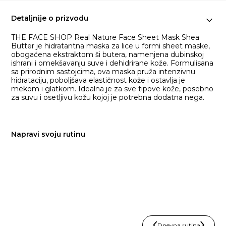
Detaljnije o prizvodu
THE FACE SHOP Real Nature Face Sheet Mask Shea
Butter je hidratantna maska za lice u formi sheet maske,
obogaćena ekstraktom ši butera, namenjena dubinskoj
ishrani i omekšavanju suve i dehidrirane kože. Formulisana
sa prirodnim sastojcima, ova maska pruža intenzivnu
hidrataciju, poboljšava elastičnost kože i ostavlja je
mekom i glatkom. Idealna je za sve tipove kože, posebno
za suvu i osetljivu kožu kojoj je potrebna dodatna nega.
Napravi svoju rutinu
Dnevna rutina