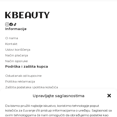
Informacije
O nama
Kontakt
Uslovi koriščenja
Način plaćanja
Način isporuke
Podrška i zaštita kupca
Odustanak od kupovine
Politika reklamacija
Zaštita podataka i politika kolačića
Upravljajte saglasnostima
Da bismo pružili najbolje iskustvo, koristimo tehnologije poput
kolačića za čuvanje i/ili pristup informacijama o uređaju. Saglasnost sa
ovim tehnologijama će nam omogućiti da obrađujemo podatke kao