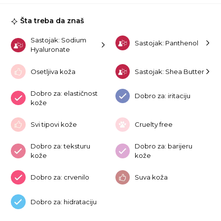
Ma
Sh
Šta treba da znaš
Bu
ko
Sastojak: Sodium
Sastojak: Panthenol
Hyaluronate
Osetljiva koža
Sastojak: Shea Butter
Dobro za: elastičnost
Dobro za: iritaciju
kože
Svi tipovi kože
Cruelty free
Dobro za: teksturu
Dobro za: barijeru
kože
kože
Dobro za: crvenilo
Suva koža
Dobro za: hidrataciju