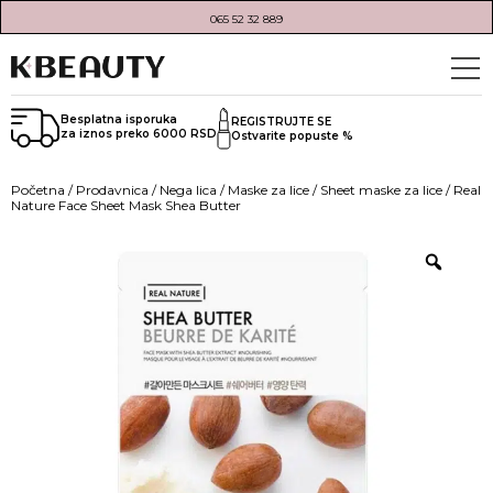
065 52 32 889
Besplatna isporuka
REGISTRUJTE SE
za iznos preko 6000 RSD
Ostvarite popuste %
Početna
/
Prodavnica
/
Nega lica
/
Maske za lice
/
Sheet maske za lice
/ Real
Nature Face Sheet Mask Shea Butter