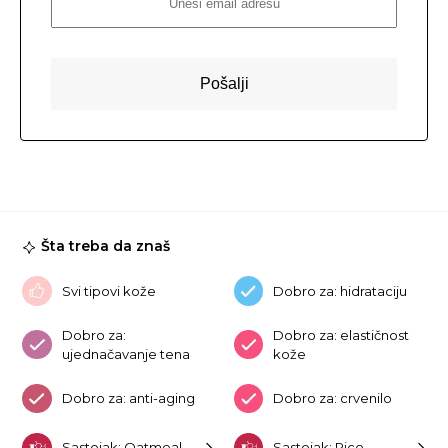
Šta treba da znaš
Svi tipovi kože
Dobro za: hidrataciju
Dobro za:
Dobro za: elastičnost
ujednačavanje tena
kože
Dobro za: anti-aging
Dobro za: crvenilo
Sastojak: Oatmeal
Sastojak: Rice