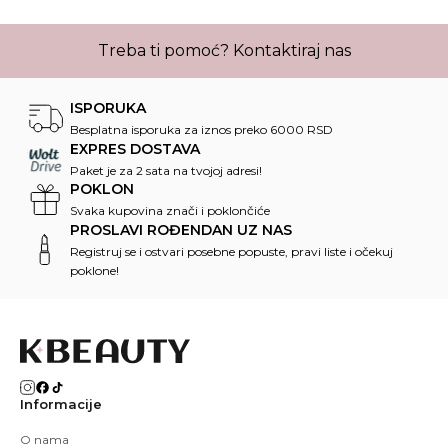
Treba ti pomoć?
Kontaktiraj nas
ISPORUKA
Besplatna isporuka za iznos preko 6000 RSD
EXPRES DOSTAVA
Paket je za 2 sata na tvojoj adresi!
POKLON
Svaka kupovina znači i poklončiće
PROSLAVI ROĐENDAN UZ NAS
Registruj se i ostvari posebne popuste, pravi liste i očekuj
poklone!
Informacije
O nama