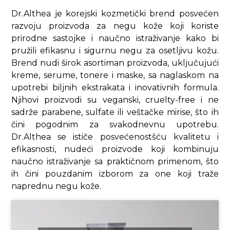
Dr.Althea je korejski kozmetički brend posvećen
razvoju proizvoda za negu kože koji koriste
prirodne sastojke i naučno istraživanje kako bi
pružili efikasnu i sigurnu negu za osetljivu kožu.
Brend nudi širok asortiman proizvoda, uključujući
kreme, serume, tonere i maske, sa naglaskom na
upotrebi biljnih ekstrakata i inovativnih formula.
Njihovi proizvodi su veganski, cruelty-free i ne
sadrže parabene, sulfate ili veštačke mirise, što ih
čini pogodnim za svakodnevnu upotrebu.
Dr.Althea se ističe posvećenostšću kvalitetu i
efikasnosti, nudeći proizvode koji kombinuju
naučno istraživanje sa praktičnom primenom, što
ih čini pouzdanim izborom za one koji traže
naprednu negu kože.