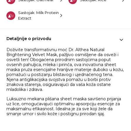
Sastojak: Milk Protein
Extract
Detaljnije o prizvodu
Doživite transformativnu moć Dr. Althea Natural
Brightening Velvet Mask, pažljivo osmišljene da osveži i
osvetli ten! Obogaćena prirodnim sastojcima poput
ovsenih pahuljica, mleka i pirinča, ova inovativna sheet
maska pruža esencijalne hranljive materije duboko u kožu,
pomažući u postizanju blistavog i ujednačenog tena.
Njena antiglikacijska svojstva pomažu u borbi protiv
znakova starenja, osiguravajući da vaša koža ostane
mladolika i zdrava.
Luksuzno mekana plišana sheet maska savršeno prijanja
uz lice, omogućavajući optimalnu apsorpciju esencije za
maksimalnu efikasnost. Idealna je za sve koji žele da
smanje umor i sivilo kože i postignu prirodan sjaj.