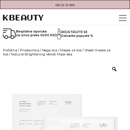
065 52 32 889
Besplatna isporuka
REGISTRUJTE SE
za iznos preko 6000 RSD
Ostvarite popuste %
Početna
/
Prodavnica
/
Nega lica
/
Maske za lice
/
Sheet maske za
lice
/ Natural Brightening Velvet Mask 6ea