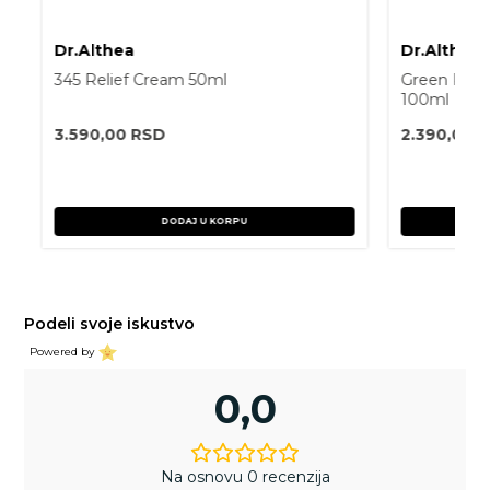
Dr.Althea
Dr.Althea
345 Relief Cream 50ml
Green Relie
100ml
3.590,00
RSD
2.390,00
R
DODAJ U KORPU
Podeli svoje iskustvo
Powered by
0,0
Na osnovu 0 recenzija