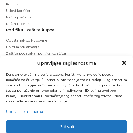
Kontakt
Uslovi koriščenja
Način plaćanja
Način isporuke
Podrška i zaštita kupca
Odustanak od kupovine
Politika reklamacija
Zaštita podataka i politika kolačića
Upravljajte saglasnostima
Da bismo pružili najbolje iskustvo, koristimo tehnologije poput
kolačića za čuvanje i/ili pristup informacijama o uređaju. Saglasnost sa
ovim tehnologijama će nam omogućiti da obrađujemo podatke kao
što su ponašanje pri pregledanju ili jedinstveni ID-ovi na ovoj veb
lokaciji. Nepristanak ili povlačenje saglasnosti može negativno uticati
na određene karakteristike i funkcije.
Upravljajte uslugama
Prihvati