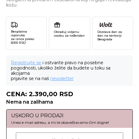
kožu.
Besplatna
Obraduj voljenu
Dostava dan za
isporuka
osobu za rođendan
dan na teritoriji
za iznos preko
Beograda
6000 RSD
Registrujte se
i ostvarite pravo na posebne
pogodnosti, ukoliko želite da budete u toku sa
akcijama
prijavite se na naš
newsletter
CENA:
2.390,00
RSD
Nema na zalihama
USKORO U PRODAJI