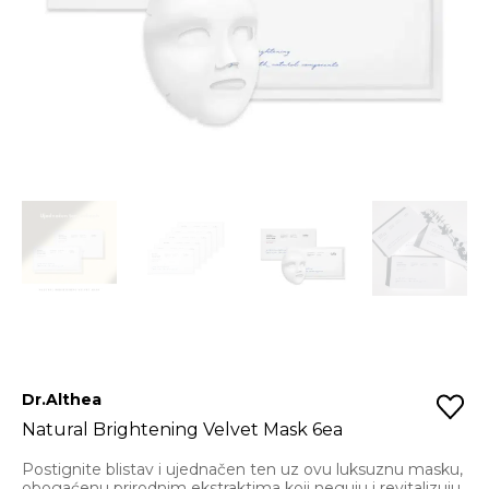
Dr.Althea
Natural Brightening Velvet Mask 6ea
Postignite blistav i ujednačen ten uz ovu luksuznu masku,
obogaćenu prirodnim ekstraktima koji neguju i revitalizuju